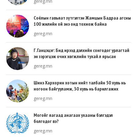
gereg.mn
Соёлын гавьяат зүтгэлтэн Жамцын Бадраа агсны
100 жилийн ой энэ онд тохиож байна
gereg.mn
Г.Ганцэцэг: Бид ирээд дэлхийн сонгодог урлагтай
эн зэрэгцэж очих хөгжлийн тухай л ярьсан
gereg.mn
Шинэ Хархорин хотын нийт талбайн 50 хувь нь
ногоон байгууламж, 30 хувь нь барилгажих
талбай, 20 хувь нь авто зам байна
gereg.mn
Могойг яагаад анагаах ухааны бэлгэдэл
болгодог вэ?
gereg.mn