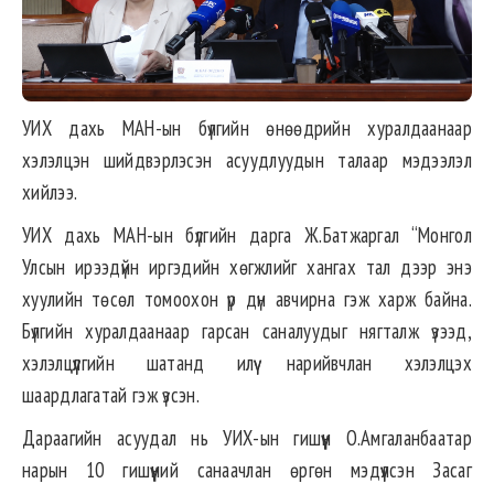
УИХ дахь МАН-ын бүлгийн өнөөдрийн хуралдаанаар
хэлэлцэн шийдвэрлэсэн асуудлуудын талаар мэдээлэл
хийлээ.
УИХ дахь МАН-ын бүлгийн дарга Ж.Батжаргал “Монгол
Улсын ирээдүйн иргэдийн хөгжлийг хангах тал дээр энэ
хуулийн төсөл томоохон үр дүн авчирна гэж харж байна.
Бүлгийн хуралдаанаар гарсан саналуудыг нягталж үзээд,
хэлэлцүүлгийн шатанд илүү нарийвчлан хэлэлцэх
шаардлагатай гэж үзсэн.
Дараагийн асуудал нь УИХ-ын гишүүн О.Амгаланбаатар
нарын 10 гишүүний санаачлан өргөн мэдүүлсэн Засаг