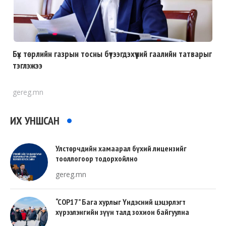
Бүх төрлийн газрын тосны бүтээгдэхүүний гаалийн татварыг
тэглэжээ
gereg.mn
ИХ УНШСАН
Улстөрчдийн хамаарал бүхий лицензийг
тооллогоор тодорхойлно
gereg.mn
“COP17” Бага хурлыг Үндэсний цэцэрлэгт
хүрээлэнгийн зүүн талд зохион байгуулна