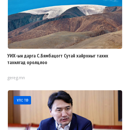
УИХ-ын дарга С.Бямбацогт Сутай хайрхныг тахих
тахилгад оролцлоо
gereg.mn
УЛС ТӨР