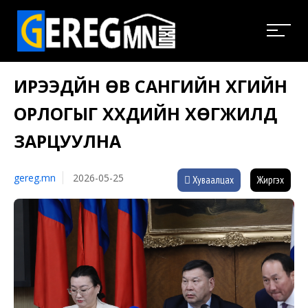
ИРЭЭДҮЙН ӨВ САНГИЙН ХҮҮГИЙН
ОРЛОГЫГ ХҮҮХДИЙН ХӨГЖИЛД
ЗАРЦУУЛНА
gereg.mn
2026-05-25
Хуваалцах
Жиргэх