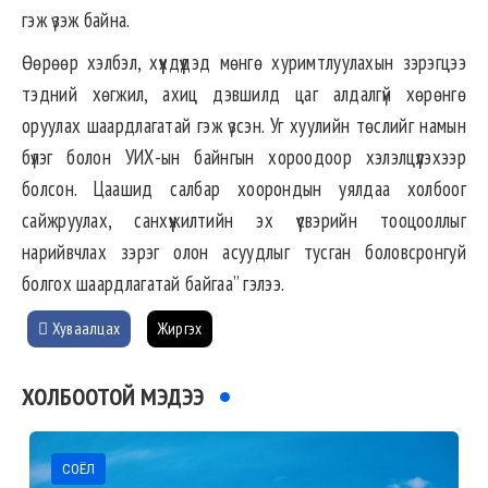
гэж үзэж байна.
Өөрөөр хэлбэл, хүүхдүүдэд мөнгө хуримтлуулахын зэрэгцээ
тэдний хөгжил, ахиц дэвшилд цаг алдалгүй хөрөнгө
оруулах шаардлагатай гэж үзсэн. Уг хуулийн төслийг намын
бүлэг болон УИХ-ын байнгын хороодоор хэлэлцүүлэхээр
болсон. Цаашид салбар хоорондын уялдаа холбоог
сайжруулах, санхүүжилтийн эх үүсвэрийн тооцооллыг
нарийвчлах зэрэг олон асуудлыг тусган боловсронгуй
болгох шаардлагатай байгаа” гэлээ.
Хуваалцах
Жиргэх
ХОЛБООТОЙ МЭДЭЭ
СОЁЛ