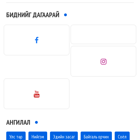
БИДНИЙГ ДАГААРАЙ
АНГИЛАЛ
Улс төр
Нийгэм
Эдийн засаг
Байгаль орчин
Соёл