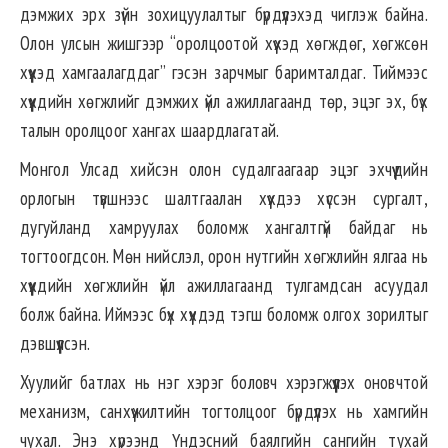
дэмжих эрх зүйн зохицуулалтыг бүрдүүлэхэд чиглэж байна.
Олон улсын жишгээр “оролцоотой хүүхэд хөгждөг, хөгжсөн
хүүхэд хамгаалагддаг” гэсэн зарчмыг баримталдаг. Тиймээс
хүүхдийн хөгжлийг дэмжих үйл ажиллагаанд төр, эцэг эх, бүх
талын оролцоог хангах шаардлагатай.
Монгол Улсад хийсэн олон судалгаагаар эцэг эхчүүдийн
орлогын түвшнээс шалтгаалан хүүхдээ хүссэн сургалт,
дугуйланд хамруулах боломж хангалтгүй байдаг нь
тогтоогдсон. Мөн нийслэл, орон нутгийн хөгжлийн ялгаа нь
хүүхдийн хөгжлийн үйл ажиллагаанд тулгамдсан асуудал
болж байна. Иймээс бүх хүүхдэд тэгш боломж олгох зорилтыг
дэвшүүлсэн.
Хуулийг батлах нь нэг хэрэг боловч хэрэгжүүлэх оновчтой
механизм, санхүүжилтийн тогтолцоог бүрдүүлэх нь хамгийн
чухал. Энэ хүрээнд Үндэсний баялгийн сангийн тухай