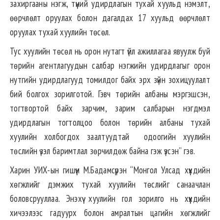
захиргааны нэгж, түүний удирдлагын тухай хуульд нэмэлт,
өөрчлөлт оруулах болон дагалдах 17 хуульд өөрчлөлт
оруулах тухай хуулийн төсөл.
Тус хуулийн төсөл нь орон нутагт үйл ажиллагаа явуулж буй
төрийн агентлагуудын салбар нэгжийн удирдлагыг орон
нутгийн удирдлагууд томилдог байх эрх зүйн зохицуулалт
бий болгох зорилготой. Гэвч төрийн албаны мэргэшсэн,
тогтвортой байх зарчим, зарим салбарын нэгдмэл
удирдлагын тогтолцоо болон төрийн албаны тухай
хуулийн холбогдох заалтуудтай одоогийн хуулийн
төслийн үзэл баримтлал зөрчилдөж байна гэж үзсэн” гэв.
Харин УИХ-ын гишүүн М.Бадамсүрэн “Монгол Улсад хүүхдийн
хөгжлийг дэмжих тухай хуулийн төслийг санаачлан
боловсрууллаа. Энэхүү хуулийн гол зорилго нь хүүхдийн
хичээлээс гадуурх болон амралтын цагийн хөгжлийг