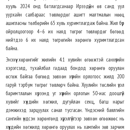
хууль 2024 онд батлагдсанаар Ирээдүйн өв санд уул
уурхайн салбараас төвлөрдөг ашигт малтмалын нөөц
ашигласны төлбөрийн 65 хувь хуримтлагдаж байна. Жил бүр
ойролцоогоор 4–6 их наяд төгрөг төвлөрдөг бөгөөд
нийтдээ 6 их наяд төгрөгийн хөрөнгө хуримтлагдсан
байна.
Энэхүү хөрөнгийг жилийн 4.1 хувийн өгөөжтэй санхүүгийн
хэрэгсэлд, тухайлбал гадаад бондод хөрөнгө оруулан
өсгөж байгаа бөгөөд зөвхөн хүүгийн орлогоос жилд 200
гаруй тэрбум төгрөг төвлөрч байна. Хуулийн төслийн үзэл
баримтлалын хүрээнд уг хүүгийн орлогын 50-иас доошгүй
хувийг хүүхдийн хөгжил, дугуйлан секц, багш нарыг
дэмжихэд зарцуулах санал тусгасан. Үндэсний баялгийн
сангийн үндсэн хөрөнгөнд хүрэлгүйгээр зөвхөн өгөөжөөс нь
хүүхдийн хөгжилд хөрөнгө оруулах нь хамгийн зөв зарчим