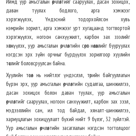
Иймд уур амьсгалын өөрчлөлтийг сааруулах, дасан зохицох,
даван туулах бодлого, арга хэмжээг
хэрэгжүүлэх, Үндэсний тодорхойлсон хувь
нэмрийн зорилт, арга хэмжээг урт хугацаанд тогтвортой
хэрэгжүүлэх, ногоон санхүүжилт, карбон зах зээлийг
хөгжүүлэх, уур амьсгалын өөрчлөлтийн сөрөг нөлөөллийг бууруулах
нэгдсэн эрх зүйн орчныг бүрдүүлэх зорилгоор хуулийн
төслийг боловсруулсан байна.
Хуулийн төсөл нь нийтлэг үндэслэл, төрийн байгууллагын
бүрэн эрх, уур амьсгалын өөрчлөлтийн судалгаа, шинжилгээ,
дасан зохицох болон даван туулах, уур амьсгалын
өөрчлөлтийг сааруулах, ногоон санхүүжилт, карбон зах зээл,
мэдээллийн сан, ил тод байдал, хяналт-шинжилгээ,
хариуцлагын зохицуулалт бүхий нийт 9 бүлэг, 32 зүйлтэй.
Уур амьсгалын өөрчлөлтийн засаглалын нэгдсэн тогтолцоог