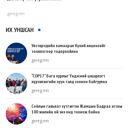
gereg.mn
ИХ УНШСАН
Улстөрчдийн хамаарал бүхий лицензийг
тооллогоор тодорхойлно
gereg.mn
“COP17” Бага хурлыг Үндэсний цэцэрлэгт
хүрээлэнгийн зүүн талд зохион байгуулна
gereg.mn
Соёлын гавьяат зүтгэлтэн Жамцын Бадраа агсны
100 жилийн ой энэ онд тохиож байна
gereg.mn