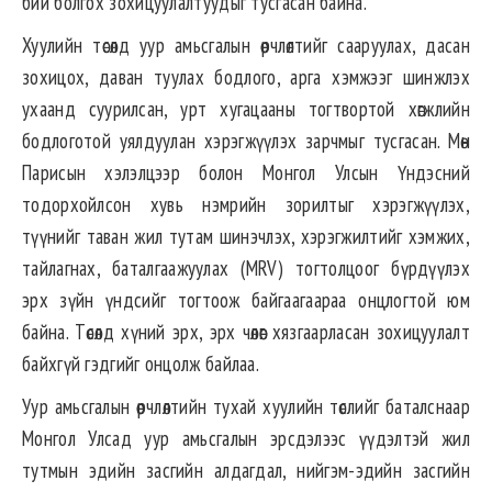
бий болгох зохицуулалтуудыг тусгасан байна.
Хуулийн төсөлд уур амьсгалын өөрчлөлтийг сааруулах, дасан
зохицох, даван туулах бодлого, арга хэмжээг шинжлэх
ухаанд суурилсан, урт хугацааны тогтвортой хөгжлийн
бодлоготой уялдуулан хэрэгжүүлэх зарчмыг тусгасан. Мөн
Парисын хэлэлцээр болон Монгол Улсын Үндэсний
тодорхойлсон хувь нэмрийн зорилтыг хэрэгжүүлэх,
түүнийг таван жил тутам шинэчлэх, хэрэгжилтийг хэмжих,
тайлагнах, баталгаажуулах (MRV) тогтолцоог бүрдүүлэх
эрх зүйн үндсийг тогтоож байгаагаараа онцлогтой юм
байна. Төсөлд хүний эрх, эрх чөлөөг хязгаарласан зохицуулалт
байхгүй гэдгийг онцолж байлаа.
Уур амьсгалын өөрчлөлтийн тухай хуулийн төслийг баталснаар
Монгол Улсад уур амьсгалын эрсдэлээс үүдэлтэй жил
тутмын эдийн засгийн алдагдал, нийгэм-эдийн засгийн