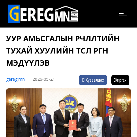
УУР АМЬСГАЛЫН ӨӨРЧЛӨЛТИЙН
ТУХАЙ ХУУЛИЙН ТӨСӨЛ ӨРГӨН
МЭДҮҮЛЭВ
gereg.mn
2026-05-21
Хуваалцах
Жиргэх