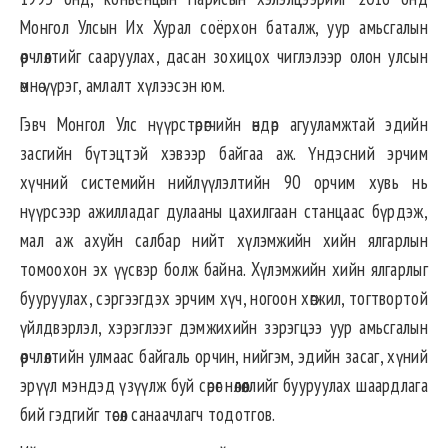
Монгол Улсын Их Хурал соёрхон баталж, уур амьсгалын
өөрчлөлтийг сааруулах, дасан зохицох чиглэлээр олон улсын
өмнө үүрэг, амлалт хүлээсэн юм.
Гэвч Монгол Улс нүүрстөрөгчийн өндөр агууламжтай эдийн
засгийн бүтэцтэй хэвээр байгаа аж. Үндэсний эрчим
хүчний системийн нийлүүлэлтийн 90 орчим хувь нь
нүүрсээр ажилладаг дулааны цахилгаан станцаас бүрдэж,
мал аж ахуйн салбар нийт хүлэмжийн хийн ялгарлын
томоохон эх үүсвэр болж байна. Хүлэмжийн хийн ялгарлыг
бууруулах, сэргээгдэх эрчим хүч, ногоон хөгжил, тогтвортой
үйлдвэрлэл, хэрэглээг дэмжихийн зэрэгцээ уур амьсгалын
өөрчлөлтийн улмаас байгаль орчин, нийгэм, эдийн засаг, хүний
эрүүл мэндэд үзүүлж буй сөрөг нөлөөллийг бууруулах шаардлага
бий гэдгийг төсөл санаачлагч тодотгов.