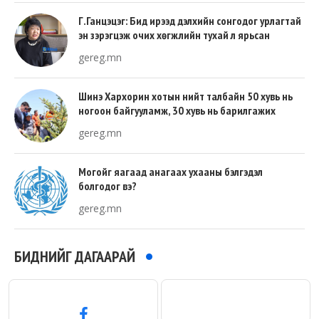
Г.Ганцэцэг: Бид ирээд дэлхийн сонгодог урлагтай
эн зэрэгцэж очих хөгжлийн тухай л ярьсан
gereg.mn
Шинэ Хархорин хотын нийт талбайн 50 хувь нь
ногоон байгууламж, 30 хувь нь барилгажих
талбай, 20 хувь нь авто зам байна
gereg.mn
Могойг яагаад анагаах ухааны бэлгэдэл
болгодог вэ?
gereg.mn
БИДНИЙГ ДАГААРАЙ