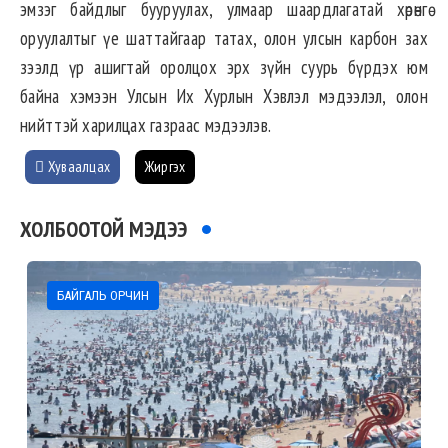
эмзэг байдлыг бууруулах, улмаар шаардлагатай хөрөнгө
оруулалтыг үе шаттайгаар татах, олон улсын карбон зах
зээлд үр ашигтай оролцох эрх зүйн суурь бүрдэх юм
байна хэмээн Улсын Их Хурлын Хэвлэл мэдээлэл, олон
нийттэй харилцах газраас мэдээлэв.
Хуваалцах
Жиргэх
ХОЛБООТОЙ МЭДЭЭ
БАЙГАЛЬ ОРЧИН