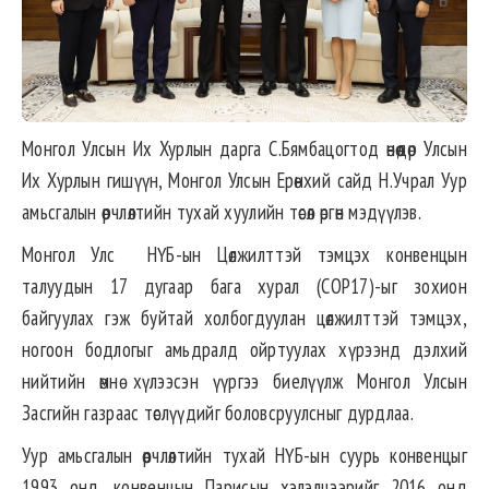
Монгол Улсын Их Хурлын дарга С.Бямбацогтод өнөөдөр Улсын
Их Хурлын гишүүн, Монгол Улсын Ерөнхий сайд Н.Учрал Уур
амьсгалын өөрчлөлтийн тухай хуулийн төсөл өргөн мэдүүлэв.
Монгол Улс НҮБ-ын Цөлжилттэй тэмцэх конвенцын
талуудын 17 дугаар бага хурал (COP17)-ыг зохион
байгуулах гэж буйтай холбогдуулан цөлжилттэй тэмцэх,
ногоон бодлогыг амьдралд ойртуулах хүрээнд дэлхий
нийтийн өмнө хүлээсэн үүргээ биелүүлж Монгол Улсын
Засгийн газраас төслүүдийг боловсруулсныг дурдлаа.
Уур амьсгалын өөрчлөлтийн тухай НҮБ-ын суурь конвенцыг
1993 онд, конвенцын Парисын хэлэлцээрийг 2016 онд