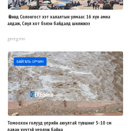
Өмнөд Солонгост хэт халалтын улмаас 16 хүн амиа
алдаж, Сөүл хот бэлэн байдалд шилжжээ
gereg.mn
БАЙГАЛЬ ОРЧИН
Томоохон голууд үерийн аюултай түвшинг 5-10 см
даван хүчтэй үерлэж байна