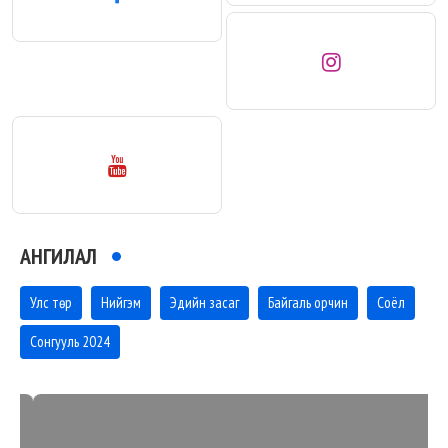
АНГИЛАЛ
Улс төр
Нийгэм
Эдийн засаг
Байгаль орчин
Соёл
Сонгууль 2024