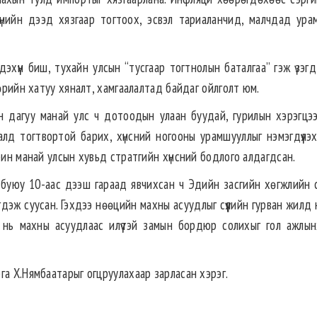
үнийн дээд хязгаар тогтоох, эсвэл тариаланчид, малчдад ура
гдэхүүн биш, тухайн улсын “тусгаар тогтнолын баталгаа” гэж үзэг
төрийн хатуу хяналт, хамгаалалтад байдаг ойлголт юм.
ын дагуу манай улс ч дотоодын улаан буудай, гурилын хэрэгцэ
лд тогтвортой барих, хүнсний ногооны урамшууллыг нэмэгдүүлэх
рин манай улсын хувьд стратгийн хүнсний бодлого алдагдсан.
буюу 10-аас дээш гараад явчихсан ч Эдийн засгийн хөгжлийн 
дэж суусан. Гэхдээ нөөцийн махны асуудлыг сүүлийн гурван жилд
 нь махны асуудлаас илүүтэй замын бордюр солихыг гол ажлын
га Х.Нямбаатарыг огцруулахаар зарласан хэрэг.