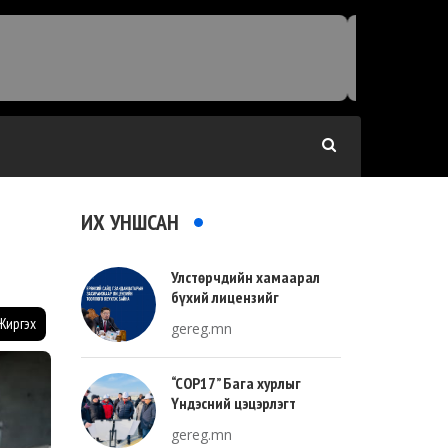
ИХ УНШСАН
Улстөрчдийн хамаарал
бүхий лицензийг
тооллогоор тодорхойлно
Жиргэх
gereg.mn
“COP17” Бага хурлыг
Үндэсний цэцэрлэгт
хүрээлэнгийн зүүн талд
gereg.mn
зохион байгуулна