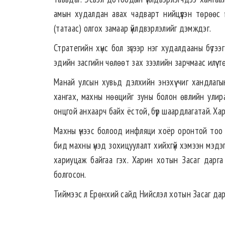
амын худалдан авах чадварт нийцүүлэн төрөөс 
(татаас) олгох замаар үйлдвэрлэлийг дэмждэг.
Стратегийн хүнс бол зүгээр нэг худалдааны бүтээ
эдийн засгийн чөлөөт зах зээлийн зарчмаас илүү 
Манай улсын хувьд дэлхийн энэхүү чиг хандлаг
хангах, махны нөөцийг зуны болон өвлийн улира
онцгой анхаарч байх ёстой, бүр шаардлагатай. Ха
Махны үнээс болоод инфляци хоёр оронтой тоо 
бид махны үнэд зохицуулалт хийхгүй хэмээн мэдэг
хариуцаж байгаа гэх. Харин хотын Засаг дарга
болгосон.
Тиймээс л Ерөнхий сайд Нийслэл хотын Засаг дар