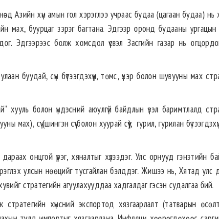
нөд Азийн хүн амын гол хэрэглээ учраас будаа (цагаан будаа) нь
хайн мах, буурцаг зэрэг багтана. Эдгээр оронд будааны ургацын
дог. Эдгээрээс болж хомсдол үүсвэл Засгийн газар нь огцордог
ан буудай, сүүн бүтээгдэхүүн, төмс, үхэр болон шувууны мах ст
й” хууль болон үндэсний аюулгүй байдлын үзэл баримтлалд стр
ы мах), сүү (шингэн сүү болон хуурай сүү), гурил, гурилан бүтээгдэхүү
дараах онцгой үүрэг, хяналтыг хүлээдэг. Улс орнууд гэнэтийн б
хэрэглэх улсын нөөцийг тусгайлан бэлддэг. Жишээ нь, Хятад улс 
увийг стратегийн агуулахууддаа хадгалдаг гэсэн судалгаа бий.
ж стратегийн хүнсний экспортод хязгаарлалт (татварын өсөлт
лахын тулд импортыг хязгаарлана. Инфляци хөөрөгдөхөөс сэргий