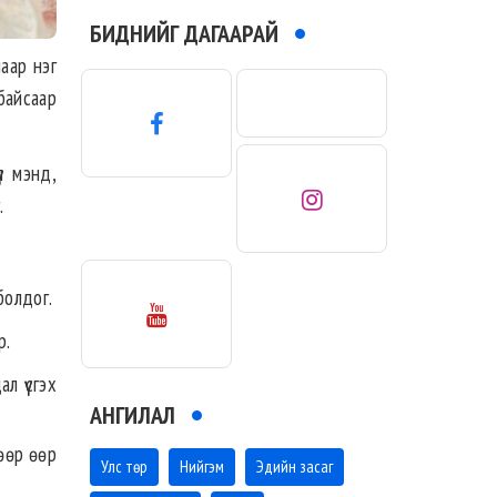
БИДНИЙГ ДАГААРАЙ
аар нэг
 байсаар
л мэнд,
.
болдог.
р.
л үүсгэх
АНГИЛАЛ
 өөр өөр
Улс төр
Нийгэм
Эдийн засаг