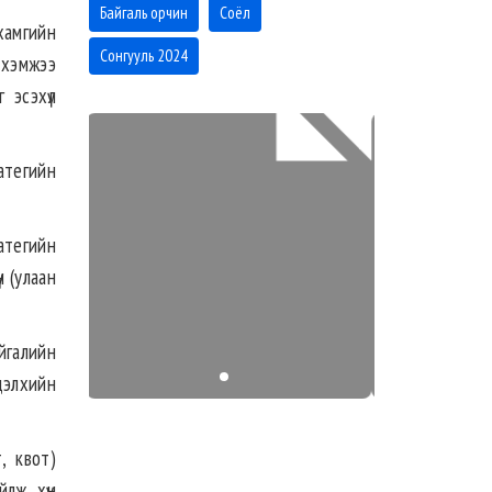
Байгаль орчин
Соёл
 хамгийн
Сонгууль 2024
 хэмжээ
 эсэхүл
ратегийн
атегийн
н (улаан
айгалийн
дэлхийн
, квот)
лж, хүн