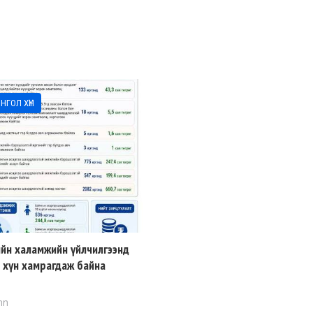
НГОЛ ХҮН
йн халамжийн үйлчилгээнд
я хүн хамрагдаж байна
mn