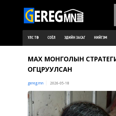
УЛС ТӨР
СОЁЛ
ЭДИЙН ЗАСАГ
НИЙГЭМ
МАХ МОНГОЛЫН СТРАТЕГИ
ОГЦРУУЛСАН
gereg.mn
2026-05-18