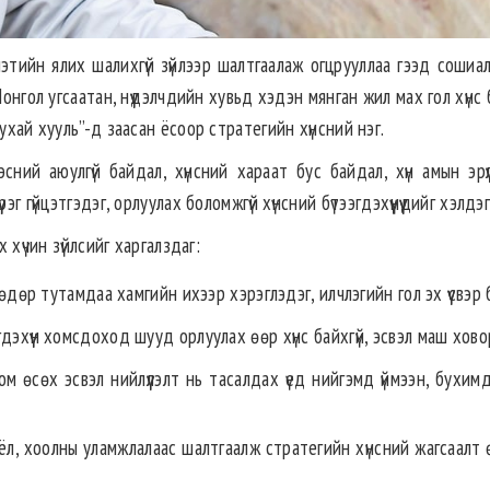
этийн ялих шалихгүй зүйлээр шалтгаалаж огцрууллаа гээд сошиал
Монгол угсаатан, нүүдэлчдийн хувьд хэдэн мянган жил мах гол хүнс
ухай хууль”-д заасан ёсоор стратегийн хүнсний нэг.
сний аюулгүй байдал, хүнсний хараат бус байдал, хүн амын эрүү
г гүйцэтгэдэг, орлуулах боломжгүй хүнсний бүтээгдэхүүнүүдийг хэлдэг
 хүчин зүйлсийг харгалздаг:
өдөр тутамдаа хамгийн ихээр хэрэглэдэг, илчлэгийн гол эх үүсвэр 
дэхүүн хомсдоход шууд орлуулах өөр хүнс байхгүй, эсвэл маш хово
м өсөх эсвэл нийлүүлэлт нь тасалдах үед нийгэмд үймээн, бухимда
оёл, хоолны уламжлалаас шалтгаалж стратегийн хүнсний жагсаалт