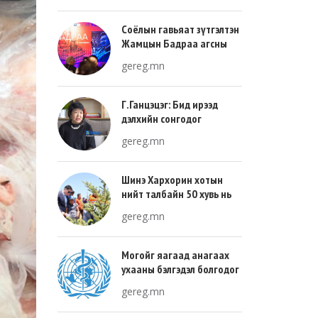
Соёлын гавьяат зүтгэлтэн
Жамцын Бадраа агсны
100 жилийн ой энэ онд
gereg.mn
тохиож байна
Г.Ганцэцэг: Бид ирээд
дэлхийн сонгодог
урлагтай эн зэрэгцэж очих
gereg.mn
хөгжлийн тухай л ярьсан
Шинэ Хархорин хотын
нийт талбайн 50 хувь нь
ногоон байгууламж, 30
gereg.mn
хувь нь барилгажих
талбай, 20 хувь нь авто
зам байна
Могойг яагаад анагаах
ухааны бэлгэдэл болгодог
вэ?
gereg.mn