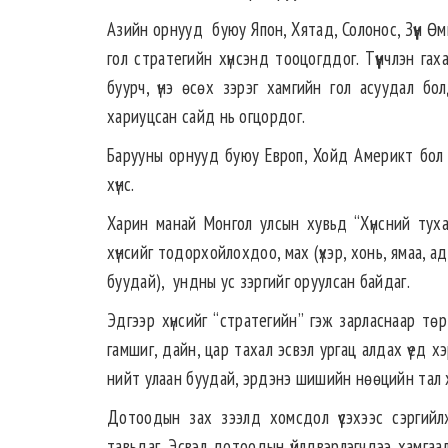
Азийн орнууд буюу Япон, Хятад, Солонос, Зүүн Өм
гол стратегийн хүнсэнд тооцогддог. Түүнчлэн га
буурч, үнэ өсөх зэрэг хамгийн гол асуудал бол
хариуцсан сайд нь огцордог.
Барууны орнууд буюу Европ, Хойд Америкт бол ула
хүнс.
Харин манай Монгол улсын хувьд “Хүнсний туха
хүнсийг тодорхойлохдоо, мах (үхэр, хонь, ямаа, адуун
буудай), ундны ус зэргийг оруулсан байдаг.
Эдгээр хүнсийг “стратегийн” гэж зарласнаар төр 
гамшиг, дайн, цар тахал эсвэл ургац алдах үед 
нийт улаан буудай, эрдэнэ шишийн нөөцийн тал х
Дотоодын зах зээлд хомсдол үүсэхээс сэргийл
тавьдаг. Эсвэл дотоодын үйлдвэрлэгчдээ хамгаа