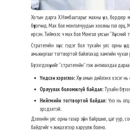
Хотын дарга Х.Нямбаатарыг махны үнэ, бордюр м
бүүлэгчид. Мах бол монголчуудын хоолны гол орц. 
ирсэн. Тиймээс ч мах бол Монгол улсын “Хүнсний т
Стратегийн хүнс гэдэг бол тухайн улс орны үндэ
амьжиргааг тогтвортой байлгахад хамгийн чухал үүрэ
Бүтээгдэхүүнийг “стратегийн” гэж ангилахдаа дараах
Үндсэн хэрэглээ:
Хүн амын дийлэнх хэсэг нь 
Орлуулах боломжгүй байдал:
Тухайн бүтээг
Нийгмийн тогтвортой байдал:
Үнэ нь огцо
эрсдэлтэй.
Дэлхийн улс орны газар зүйн байршил, цаг уур, с
байдгийг ч жишээгээр харуулж болно.