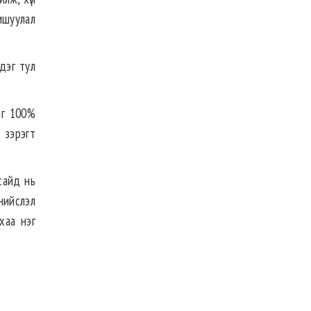
мшуулал
ддэг тул
эг 100%
 зэрэгт
сайд нь
 нийслэл
хаа нэг