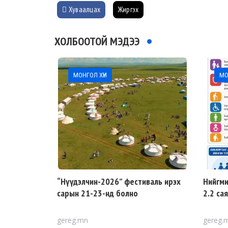
Хуваалцах
Жиргэх
ХОЛБООТОЙ МЭДЭЭ
МОНГОЛ ХҮН
МО
“Нүүдэлчин-2026” фестиваль ирэх
Нийгми
сарын 21-23-нд болно
2.2 са
gereg.mn
gereg.