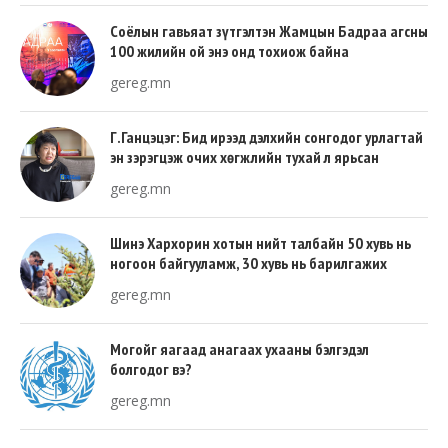
Соёлын гавьяат зүтгэлтэн Жамцын Бадраа агсны
100 жилийн ой энэ онд тохиож байна
gereg.mn
Г.Ганцэцэг: Бид ирээд дэлхийн сонгодог урлагтай
эн зэрэгцэж очих хөгжлийн тухай л ярьсан
gereg.mn
Шинэ Хархорин хотын нийт талбайн 50 хувь нь
ногоон байгууламж, 30 хувь нь барилгажих
талбай, 20 хувь нь авто зам байна
gereg.mn
Могойг яагаад анагаах ухааны бэлгэдэл
болгодог вэ?
gereg.mn