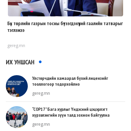
Бүх төрлийн газрын тосны бүтээгдэхүүний гаалийн татварыг
тэглэжээ
gereg.mn
ИХ УНШСАН
Улстөрчдийн хамаарал бүхий лицензийг
тооллогоор тодорхойлно
gereg.mn
“COP17” Бага хурлыг Үндэсний цэцэрлэгт
хүрээлэнгийн зүүн талд зохион байгуулна
gereg.mn