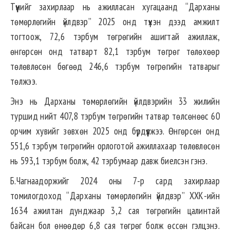
Түүнийг захирлаар нь ажилласан хугацаанд “Дарханы
төмөрлөгийн үйлдвэр” 2025 онд түүхэн дээд амжилт
тогтоож, 72,6 тэрбум төгрөгийн ашигтай ажиллаж,
өнгөрсөн онд татварт 82,1 тэрбум төгрөг төлөхөөр
төлөвлөсөн бөгөөд 246,6 тэрбум төгрөгийн татварыг
төлжээ.
Энэ нь Дарханы төмөрлөгийн үйлдвэрийн 33 жилийн
туршид нийт 407,8 тэрбум төгрөгийн татвар төлсөнөөс 60
орчим хувийг зөвхөн 2025 онд бүрдүүлжээ. Өнгөрсөн онд
551,6 тэрбум төгрөгийн орлоготой ажиллахаар төлөвлөсөн
нь 593,1 тэрбум болж, 42 тэрбумаар давж биелсэн гэнэ.
Б.Чагнаадоржийг 2024 оны 7-р сард захирлаар
томилогдоход “Дарханы төмөрлөгийн үйлдвэр” ХХК-ийн
1634 ажилтан дунджаар 3,2 сая төгрөгийн цалинтай
байсан бол өнөөдөр 6,8 сая төгрөг болж өссөн гэлцэнэ.