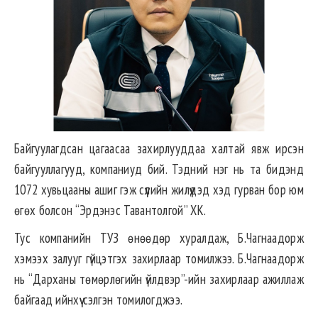
Байгуулагдсан цагаасаа захирлууддаа халтай явж ирсэн
байгууллагууд, компаниуд бий. Тэдний нэг нь та бидэнд
1072 хувьцааны ашиг гэж сүүлийн жилүүдэд хэд гурван бор юм
өгөх болсон “Эрдэнэс Тавантолгой” ХК.
Тус компанийн ТУЗ өнөөдөр хуралдаж, Б.Чагнаадорж
хэмээх залууг гүйцэтгэх захирлаар томилжээ. Б.Чагнаадорж
нь “Дарханы төмөрлөгийн үйлдвэр”-ийн захирлаар ажиллаж
байгаад ийнхүү сэлгэн томилогджээ.