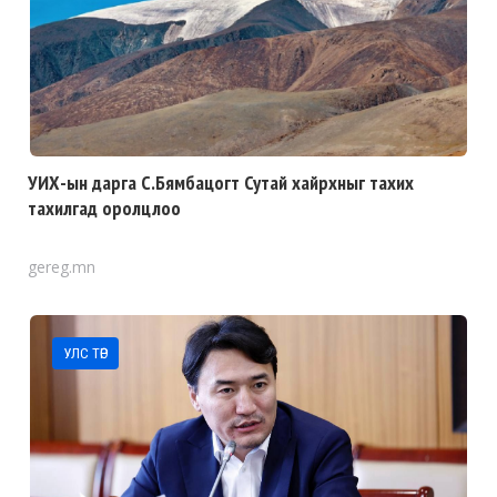
УИХ-ын дарга С.Бямбацогт Сутай хайрхныг тахих
тахилгад оролцлоо
gereg.mn
УЛС ТӨР