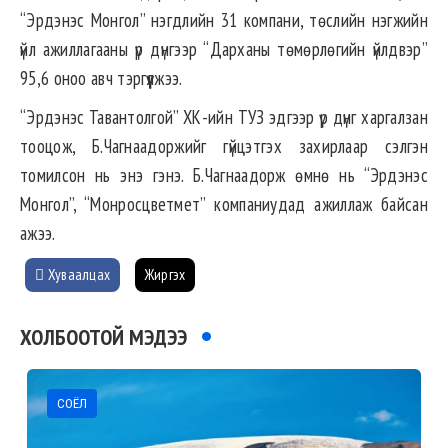
“Эрдэнэс Монгол” нэгдлийн 31 компани, төслийн нэгжийн
үйл ажиллагааны үр дүнгээр “Дарханы төмөрлөгийн үйлдвэр”
95,6 оноо авч тэргүүлжээ.
“Эрдэнэс Тавантолгой” ХК-ийн ТУЗ эдгээр үр дүнг харгалзан
тооцож, Б.Чагнаадоржийг гүйцэтгэх захирлаар сэлгэн
томилсон нь энэ гэнэ. Б.Чагнаадорж өмнө нь “Эрдэнэс
Монгол”, “Монросцветмет” компаниудад ажиллаж байсан
ажээ.
Хуваалцах
Жиргэх
ХОЛБООТОЙ МЭДЭЭ
СОЁЛ