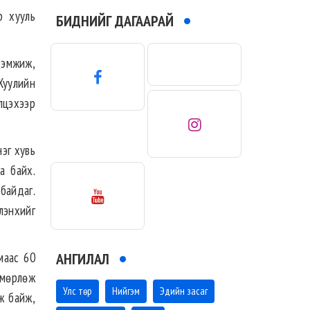
р хууль
БИДНИЙГ ДАГААРАЙ
дэмжиж,
 Хуулийн
лцэхээр
эг хувь
а байх.
 байдаг.
лэнхийг
маас 60
АНГИЛАЛ
лмөрлөж
Улс төр
Нийгэм
Эдийн засаг
ж байж,