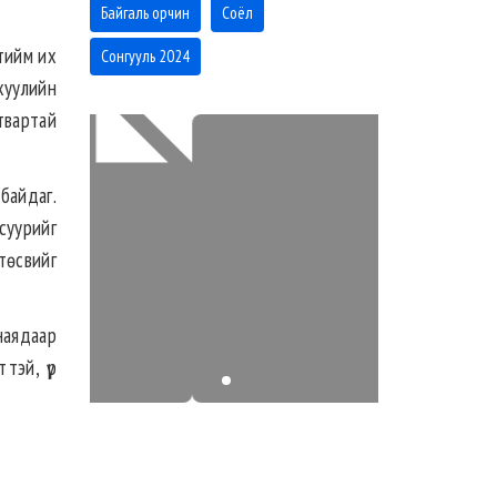
Байгаль орчин
Соёл
 тийм их
Сонгууль 2024
 хуулийн
твартай
байдаг.
суурийг
төсвийг
наядаар
тэй, үр