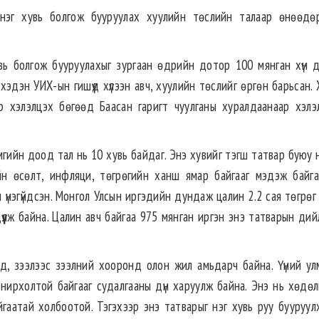
 нэг хувь болгож бууруулах хуулийн төслийн талаар өнөөдө
вь болгож бууруулахыг зургаан өдрийн дотор 100 мянган хүн 
 хэдэн УИХ-ын гишүүд хүлээн авч, хуулийн төслийг өргөн барьсан.
р хэлэлцэх бөгөөд Баасан гаригт чуулганы хуралдаанаар хэлэ
ийн доод тал нь 10 хувь байдаг. Энэ хувийг тэгш татвар буюу н
йн өсөлт, инфляци, төгрөгийн ханш ямар байгааг мэдэж байга
 үнэгүйдсэн. Монгол Улсын иргэдийн дундаж цалин 2.2 сая төгрөг
үүлж байна. Цалин авч байгаа 975 мянган иргэн энэ татварын дий
, зээлээс зээлний хооронд олон жил амьдарч байна. Үүний ул
нирхолтой байгааг судалгааны дүн харуулж байна. Энэ нь хөдө
йгаатай холбоотой. Тэгэхээр энэ татварыг нэг хувь руу бууруул