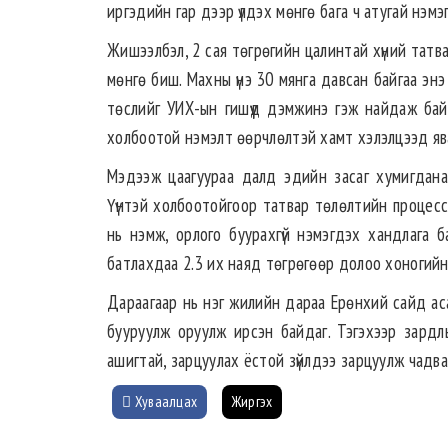
иргэдийн гар дээр үлдэх мөнгө бага ч атугай нэмэ
Жишээлбэл, 2 сая төгрөгийн цалинтай хүний татва
мөнгө биш. Махны үнэ 30 мянга давсан байгаа энэ
төслийг УИХ-ын гишүүд дэмжинэ гэж найдаж байн
холбоотой нэмэлт өөрчлөлтэй хамт хэлэлцээд яв
Мэдээж цаагуураа далд эдийн засаг хумигдана. 
Үүнтэй холбоотойгоор татвар төлөлтийн процессы
нь нэмж, орлого буурахгүй нэмэгдэх хандлага 
батлахдаа 2.3 их наяд төгрөгөөр долоо хоногий
Дараагаар нь нэг жилийн дараа Ерөнхий сайд ас
бууруулж оруулж ирсэн байдаг. Тэгэхээр зардлы
ашигтай, зарцуулах ёстой зүйлдээ зарцуулж чадваа
Хуваалцах
Жиргэх