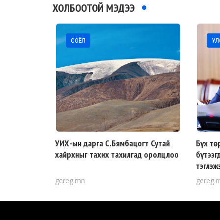
ХОЛБООТОЙ МЭДЭЭ
СОЁЛ
УЛС
УИХ-ын дарга С.Бямбацогт Сутай
Бүх тө
хайрхныг тахих тахилгад оролцлоо
бүтээг
тэглэж
gereg.mn
gereg.