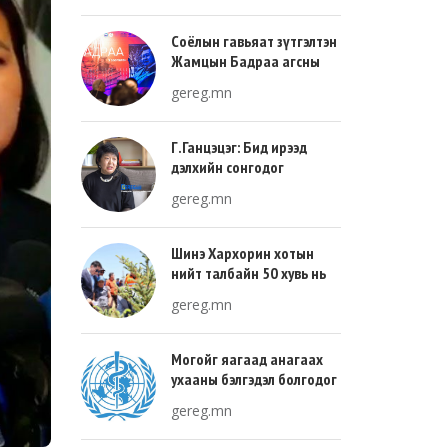
Соёлын гавьяат зүтгэлтэн
Жамцын Бадраа агсны
100 жилийн ой энэ онд
gereg.mn
тохиож байна
Г.Ганцэцэг: Бид ирээд
дэлхийн сонгодог
урлагтай эн зэрэгцэж очих
gereg.mn
хөгжлийн тухай л ярьсан
Шинэ Хархорин хотын
нийт талбайн 50 хувь нь
ногоон байгууламж, 30
gereg.mn
хувь нь барилгажих
талбай, 20 хувь нь авто
зам байна
Могойг яагаад анагаах
ухааны бэлгэдэл болгодог
вэ?
gereg.mn