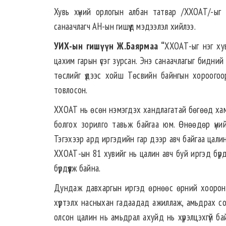
Хувь хүний орлогын албан татвар /ХХОАТ/-ыг
санаачлагч АН-ын гишүүд мэдээлэл хийлээ.
УИХ-ын гишүүн Ж.Баярмаа “
ХХОАТ-ыг нэг ху
цахим гарын үсэг зурсан. Энэ санаачлагыг бидний
төслийг үдээс хойш Төсвийн байнгын хороогоо
товлосон.
ХХОАТ нь өсөн нэмэгдэх хандлагатай бөгөөд хамг
болгох зорилго тавьж байгаа юм. Өнөөдөр үни
Тэгэхээр ард иргэдийн гар дээр авч байгаа цалин
ХХОАТ-ын 81 хувийг нь цалин авч буй иргэд бүрд
бүрдүүлж байна.
Дундаж давхаргын иргэд өрнөөс өрний хооронд
хүртэлх насныхан гадаадад ажиллаж, амьдрах со
олсон цалин нь амьдрал ахуйд нь хүрэлцэхгүй ба