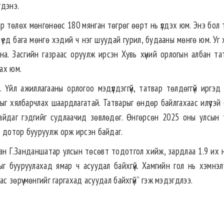
гдэнэ.
р төлөх мөнгөнөөс 180 мянган төгрөг өөрт нь үлдэх юм. Энэ бол
 үед бага мөнгө хэдий ч нэг шуудай гурил, будааны мөнгө юм. Уг
а. Засгийн газраас оруулж ирсэн Хувь хүний орлогын албан та
ах юм.
Үйл ажиллагааны орлогоо мэдүүлдэггүй, татвар төлдөггүй иргэд 
г хялбарчлах шаардлагатай. Татварыг өндөр байлгахаас илүүтэй 
байдаг гэдгийг судлаачид зөвлөдөг. Өнгөрсөн 2025 оны улсын 
н дотор бууруулж орж ирсэн байдаг.
ан Г.Занданшатар улсын төсөвт тодотгол хийж, зардлаа 1.9 их 
г бууруулахад ямар ч асуудал байхгүй. Хамгийн гол нь хэмнэлт
с зөрүү мөнгийг гаргахад асуудал байхгүй” гэж мэдэгдлээ.