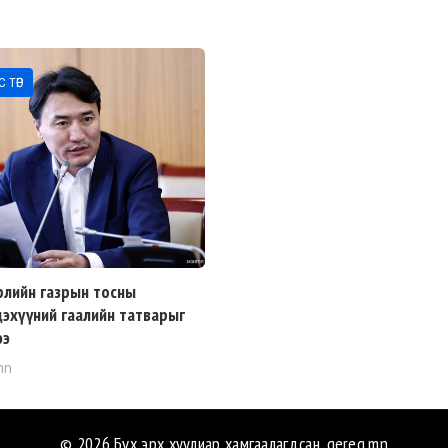
 ТӨР
рлийн газрын тосны
дэхүүний гаалийн татварыг
ээ
mn
© 2026 Бүх эрх хуулиар хамгаалагдсан.
gereg.mn