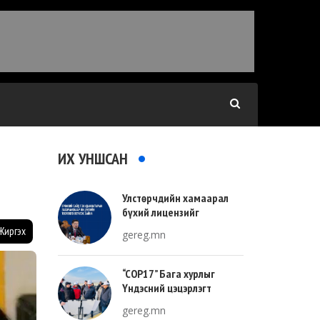
ИХ УНШСАН
Улстөрчдийн хамаарал
бүхий лицензийг
тооллогоор тодорхойлно
Жиргэх
gereg.mn
“COP17” Бага хурлыг
Үндэсний цэцэрлэгт
хүрээлэнгийн зүүн талд
gereg.mn
зохион байгуулна