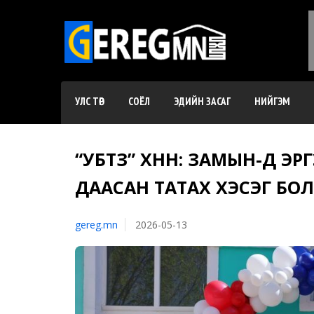
УЛС ТӨР
СОЁЛ
ЭДИЙН ЗАСАГ
НИЙГЭМ
“УБТЗ” ХНН: ЗАМЫН-ҮҮД Э
ДААСАН ТАТАХ ХЭСЭГ БО
gereg.mn
2026-05-13