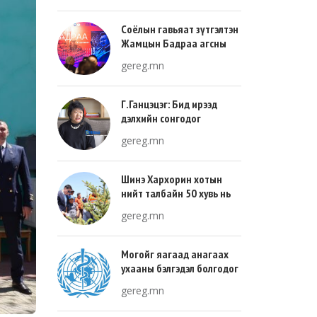
Соёлын гавьяат зүтгэлтэн
Жамцын Бадраа агсны
100 жилийн ой энэ онд
gereg.mn
тохиож байна
Г.Ганцэцэг: Бид ирээд
дэлхийн сонгодог
урлагтай эн зэрэгцэж очих
gereg.mn
хөгжлийн тухай л ярьсан
Шинэ Хархорин хотын
нийт талбайн 50 хувь нь
ногоон байгууламж, 30
gereg.mn
хувь нь барилгажих
талбай, 20 хувь нь авто
зам байна
Могойг яагаад анагаах
ухааны бэлгэдэл болгодог
вэ?
gereg.mn