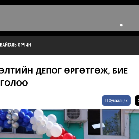
БАЙГАЛЬ ОРЧИН
РГЭЛТИЙН ДЕПОГ ӨРГӨТГӨЖ, БИЕ
ЛГОЛОО
Хуваалцах