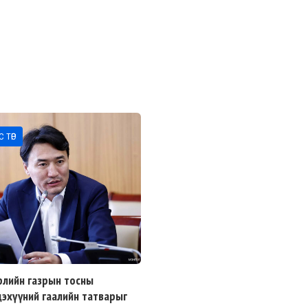
 ТӨР
рлийн газрын тосны
дэхүүний гаалийн татварыг