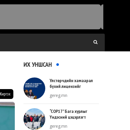
ИХ УНШСАН
Улстөрчдийн хамаарал
бүхий лицензийг
тооллогоор тодорхойлно
Жиргэх
gereg.mn
“COP17” Бага хурлыг
Үндэсний цэцэрлэгт
хүрээлэнгийн зүүн талд
gereg.mn
зохион байгуулна