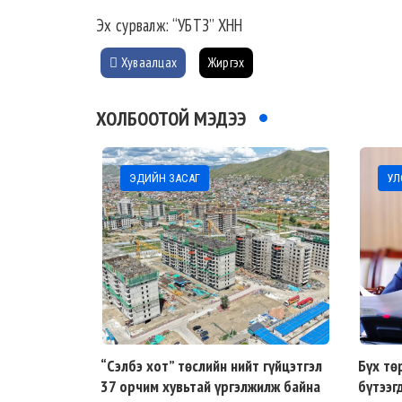
Эх сурвалж: “УБТЗ” ХНН
Хуваалцах
Жиргэх
ХОЛБООТОЙ МЭДЭЭ
ЭДИЙН ЗАСАГ
УЛС
“Сэлбэ хот” төслийн нийт гүйцэтгэл
Бүх тө
37 орчим хувьтай үргэлжилж байна
бүтээг