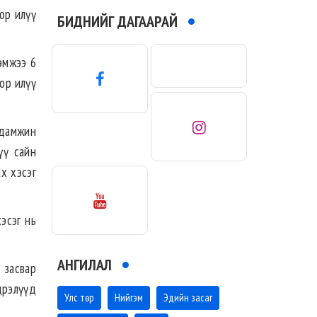
ор илүү
БИДНИЙГ ДАГААРАЙ
эмжээ 6
ор илүү
 дамжин
үү сайн
х хэсэг
эсэг нь
АНГИЛАЛ
 засвар
дрэлүүд
Улс төр
Нийгэм
Эдийн засаг