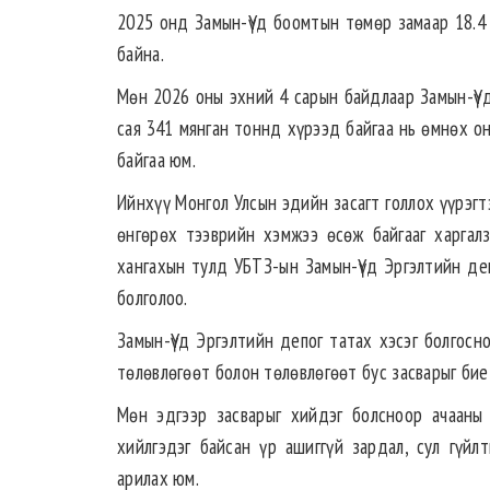
2025 онд Замын-Үүд боомтын төмөр замаар 18.4 
байна.
Мөн 2026 оны эхний 4 сарын байдлаар Замын-Үүд
сая 341 мянган тоннд хүрээд байгаа нь өмнөх о
байгаа юм.
Ийнхүү Монгол Улсын эдийн засагт голлох үүрэг
өнгөрөх тээврийн хэмжээ өсөж байгааг харгал
хангахын тулд УБТЗ-ын Замын-Үүд Эргэлтийн деп
болголоо.
Замын-Үүд Эргэлтийн депог татах хэсэг болгосно
төлөвлөгөөт болон төлөвлөгөөт бус засварыг бие
Мөн эдгээр засварыг хийдэг болсноор ачааны 
хийлгэдэг байсан үр ашиггүй зардал, сул гүйл
арилах юм.