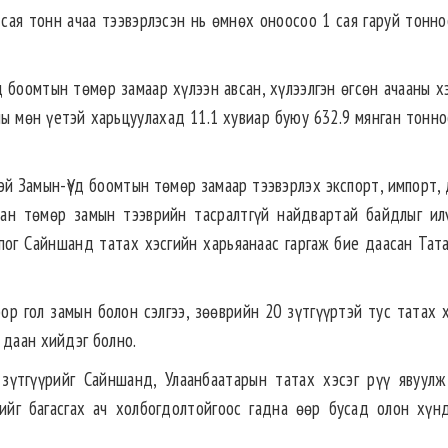
сая тонн ачаа тээвэрлэсэн нь өмнөх оноосоо 1 сая гаруй тонно
 боомтын төмөр замаар хүлээн авсан, хүлээлгэн өгсөн ачааны х
ны мөн үетэй харьцуулахад 11.1 хувиар буюу 632.9 мянган тонно
тэй Замын-Үүд боомтын төмөр замаар тээвэрлэх экспорт, импорт,
зан төмөр замын тээврийн тасралтгүй найдвартай байдлыг ил
ог Сайншанд татах хэсгийн харьяанаас гаргаж бие даасан Тата
ор гол замын болон сэлгээ, зөөврийн 20 зүтгүүртэй тус татах х
 даан хийдэг болно.
зүтгүүрийг Сайншанд, Улаанбаатарын татах хэсэг рүү явуулж
тийг багасгах ач холбогдолтойгоос гадна өөр бусад олон хүн