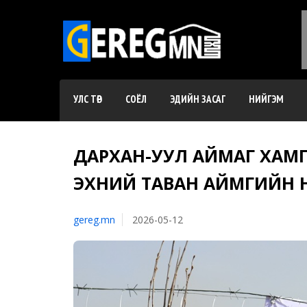
УЛС ТӨР
СОЁЛ
ЭДИЙН ЗАСАГ
НИЙГЭМ
ДАРХАН-УУЛ АЙМАГ ХАМ
ЭХНИЙ ТАВАН АЙМГИЙН 
gereg.mn
2026-05-12