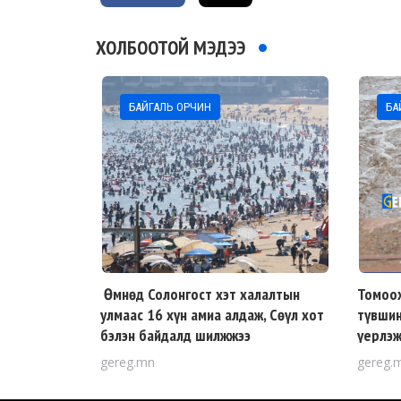
ХОЛБООТОЙ МЭДЭЭ
БАЙГАЛЬ ОРЧИН
БА
Өмнөд Солонгост хэт халалтын
Томоох
улмаас 16 хүн амиа алдаж, Сөүл хот
түвшин
бэлэн байдалд шилжжээ
үерлэж
gereg.mn
gereg.