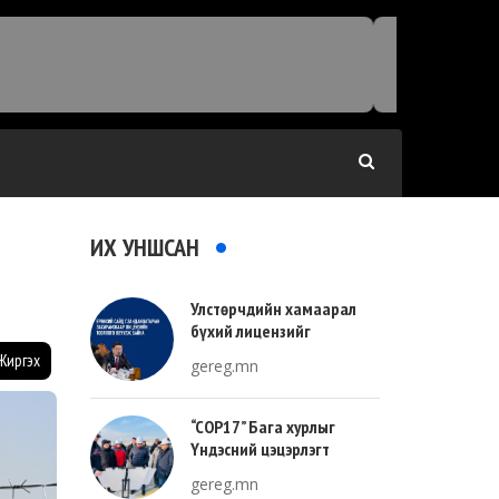
ИХ УНШСАН
Улстөрчдийн хамаарал
бүхий лицензийг
тооллогоор тодорхойлно
Жиргэх
gereg.mn
“COP17” Бага хурлыг
Үндэсний цэцэрлэгт
хүрээлэнгийн зүүн талд
gereg.mn
зохион байгуулна