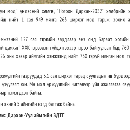
ум мод” үндэсний хөдөлгөөн, “Ногоон Дархан-2032” хөтөлбөрийн 
йш нийт 1 сая 949 мянга 263 ширхэг мод тарьж, зохих а
хэмжээний 127 сая төгрөгийн зардлаар энэ онд Бараат хогийн
 цамхаг” ХХК гэрээлэн гүйцэтгэхээр гэрээ байгуулсан бөгөөд 76
. 2026 оны хавар аймгийн хэмжээнд нийт 730 гаруй мянган мод т
үржүүлгийн газруудад 3.1 сая ширхэг тарьц суулгацын нөөц бүрдээ
н үзүүлэлт юм. Мөн мод үржүүлгийн чиглэлээр үйл ажиллагаа яву
увиар нэмэгдсэн байна.
н эхний 5 аймгийн нэгд багтаж байна.
алж: Дархан-Уул аймгийн ЗДТГ