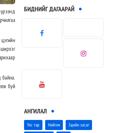
БИДНИЙГ ДАГААРАЙ
хүрээнд
рчилгаа
 цэгийн
0 ширхэг
арихаар
д байна.
улж буй
АНГИЛАЛ
Улс төр
Нийгэм
Эдийн засаг