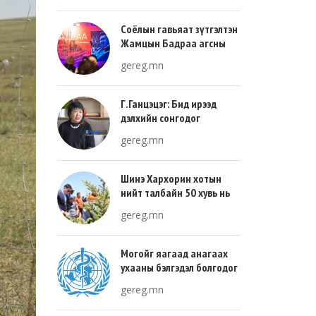
Соёлын гавьяат зүтгэлтэн
Жамцын Бадраа агсны
100 жилийн ой энэ онд
gereg.mn
тохиож байна
Г.Ганцэцэг: Бид ирээд
дэлхийн сонгодог
урлагтай эн зэрэгцэж очих
gereg.mn
хөгжлийн тухай л ярьсан
Шинэ Хархорин хотын
нийт талбайн 50 хувь нь
ногоон байгууламж, 30
gereg.mn
хувь нь барилгажих
талбай, 20 хувь нь авто
зам байна
Могойг яагаад анагаах
ухааны бэлгэдэл болгодог
вэ?
gereg.mn