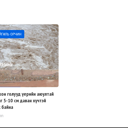
ЙГАЛЬ ОРЧИН
он голууд үерийн аюултай
г 5-10 см даван хүчтэй
 байна
mn