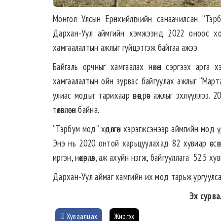
Монгол Улсын Ерөнхийлөгчийн санаачилсан “Тэрб
Дархан-Уул аймгийн хэмжээнд 2022 оноос хо
хамгаалалтын ажлыг гүйцэтгэж байгаа ажээ.
Байгаль орчныг хамгаалах нөхөн сэргээх арга 
хамгаалалтын ойн зурвас байгуулах ажлыг “Мартай
улиас модыг тарихаар өнөөдрөөс ажлыг эхлүүллээ
төлөвлөсөн байна.
“Тэрбум мод” хөдөлгөөн хэрэгжсэнээр аймгийн мод 
Энэ нь 2020 онтой харьцуулахад 82 хувиар өссө
иргэн, нөхөрлөл, аж ахуйн нэгж, байгууллага 52.5 х
Дархан-Уул аймаг хамгийн их мод тарьж ургуулса
Эх сурв
Хуваалцах
Жиргэх