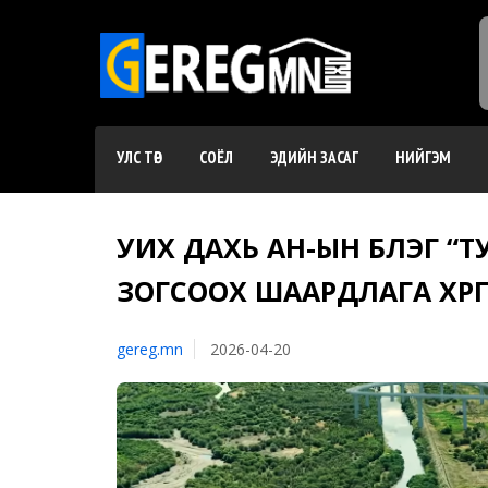
УЛС ТӨР
СОЁЛ
ЭДИЙН ЗАСАГ
НИЙГЭМ
УИХ ДАХЬ АН-ЫН БҮЛЭГ 
ЗОГСООХ ШААРДЛАГА ХҮРГҮ
gereg.mn
2026-04-20