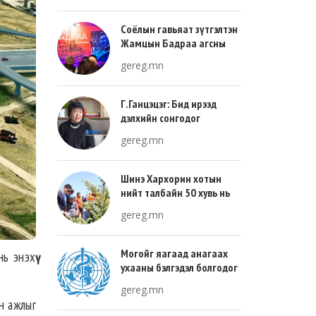
Соёлын гавьяат зүтгэлтэн
Жамцын Бадраа агсны
100 жилийн ой энэ онд
gereg.mn
тохиож байна
Г.Ганцэцэг: Бид ирээд
дэлхийн сонгодог
урлагтай эн зэрэгцэж очих
gereg.mn
хөгжлийн тухай л ярьсан
Шинэ Хархорин хотын
нийт талбайн 50 хувь нь
ногоон байгууламж, 30
gereg.mn
хувь нь барилгажих
талбай, 20 хувь нь авто
зам байна
Могойг яагаад анагаах
 энэхүү
ухааны бэлгэдэл болгодог
вэ?
gereg.mn
н ажлыг