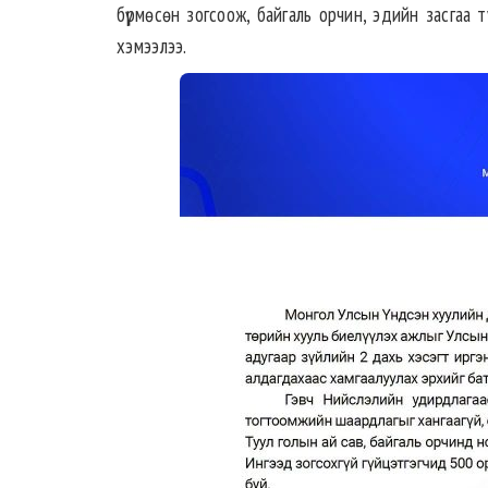
бүрмөсөн зогсоож, байгаль орчин, эдийн засгаа
хэмээлээ.