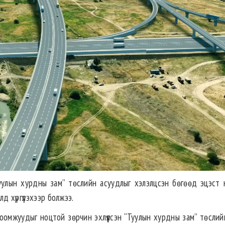
улын хурдны зам” төслийн асуудлыг хэлэлцсэн бөгөөд эцэст нь
 хүргүүлэхээр болжээ.
омжуудыг ноцтой зөрчин эхлүүлсэн “Туулын хурдны зам” төслий