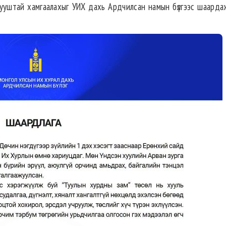
 тууштай хамгаалахыг УИХ дахь Ардчилсан намын бүлгээс шаарда