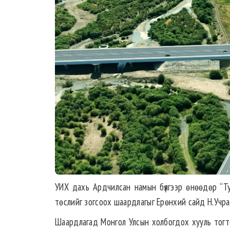
УИХ дахь Ардчилсан намын бүлгээр өнөөдөр “Ту
төслийг зогсоох шаардлагыг Ерөнхий сайд Н.Учралд
Шаардлагад Монгол Улсын холбогдох хууль тогто