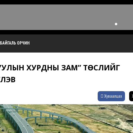
БАЙГАЛЬ ОРЧИН
“ТУУЛЫН ХУРДНЫ ЗАМ” ТӨСЛИЙГ
ҮЛЭВ
Хуваалцах