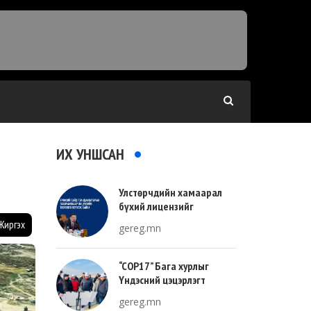
ИХ УНШСАН
Улстөрчдийн хамаарал
бүхий лицензийг
тооллогоор тодорхойлно
Жиргэх
gereg.mn
“COP17” Бага хурлыг
Үндэсний цэцэрлэгт
хүрээлэнгийн зүүн талд
gereg.mn
зохион байгуулна