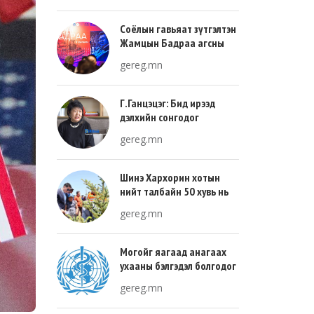
Соёлын гавьяат зүтгэлтэн
Жамцын Бадраа агсны
100 жилийн ой энэ онд
gereg.mn
тохиож байна
Г.Ганцэцэг: Бид ирээд
дэлхийн сонгодог
урлагтай эн зэрэгцэж очих
gereg.mn
хөгжлийн тухай л ярьсан
Шинэ Хархорин хотын
нийт талбайн 50 хувь нь
ногоон байгууламж, 30
gereg.mn
хувь нь барилгажих
талбай, 20 хувь нь авто
зам байна
Могойг яагаад анагаах
ухааны бэлгэдэл болгодог
вэ?
gereg.mn