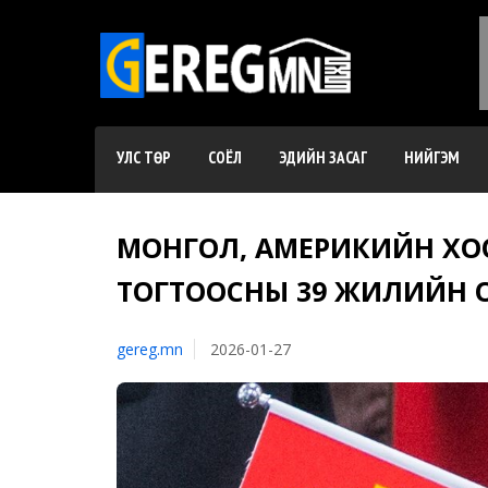
УЛС ТӨР
СОЁЛ
ЭДИЙН ЗАСАГ
НИЙГЭМ
МОНГОЛ, АМЕРИКИЙН ХО
ТОГТООСНЫ 39 ЖИЛИЙН 
gereg.mn
2026-01-27