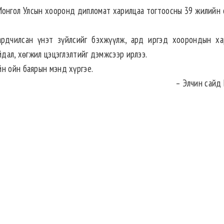
Монгол Улсын хооронд дипломат харилцаа тогтоосны 39 жилийн 
рдчилсан үнэт зүйлсийг бэхжүүлж, ард иргэд хоорондын ха
йдал, хөгжил цэцэглэлтийг дэмжсээр ирлээ.
йн ойн баярын мэнд хүргэе.
– Элчин сайд 