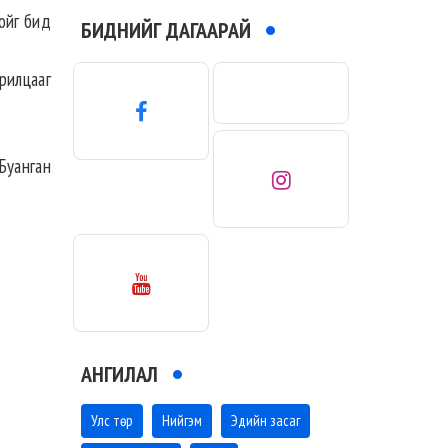
ойг бид
БИДНИЙГ ДАГААРАЙ
рилцааг
Буанган
АНГИЛАЛ
Улс төр
Нийгэм
Эдийн засаг