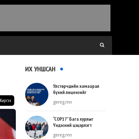
ИХ УНШСАН
Улстөрчдийн хамаарал
бүхий лицензийг
тооллогоор тодорхойлно
Жиргэх
gereg.mn
“COP17” Бага хурлыг
Үндэсний цэцэрлэгт
хүрээлэнгийн зүүн талд
gereg.mn
зохион байгуулна