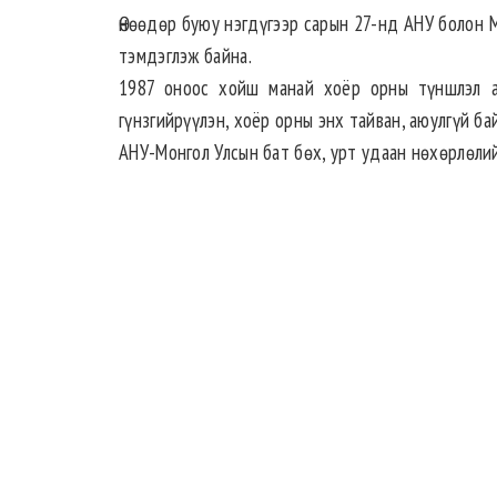
Өнөөдөр буюу нэгдүгээр сарын 27-нд АНУ болон 
тэмдэглэж байна.
1987 оноос хойш манай хоёр орны түншлэл а
гүнзгийрүүлэн, хоёр орны энх тайван, аюулгүй ба
АНУ-Монгол Улсын бат бөх, урт удаан нөхөрлөли