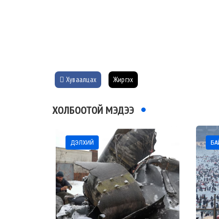
Хуваалцах
Жиргэх
ХОЛБООТОЙ МЭДЭЭ
ДЭЛХИЙ
БА