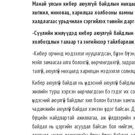
Манай улсын кибер аюулгүй байдлын нөхцөл
хөгжил, инновац, харилцаа холбооны яамны 
халдлагаас урьдчилан сэргийлэх төвийн дарг
-Сүүлийн жилүүдэд кибер аюулгүй байдлын т
холбогдлын талаар та энгий­нээр тайлбарлаж
-Кибер орчинд мэдээлэл нууцлагдсан, бүрэн бү­­­­тэ
мэйл замаасаа алга болохгүй, өөрчлөгдөхгүй, задрах
талгүй, аюулгүй нөхцөлд харилцан мэдээлэл солилц
Кибер аюулгүй байдал нь үндэсний аюулгүй байдлын
жилийн турш хэрхэн өөрчлөгдсөн бэ гэдэг их со
үндэсний аюулгүй байдлыг хил болон батлан хамгаа
чадамжийн аюулгүй байдал хэмээн үздэг байсан. 
бүтцийн найдвартай ажиллагаа, аж үйлдвэрийн х
байдал нь цэргийн асуудал байсан бол нийгэм, 