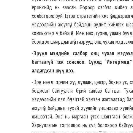
ерөнхийд нь заасан. Өөрөөр хэлбэл, кибер аю
холбогдож буй. Гэтэл стратегийн хүнс үйлдвэрлэг
мэдээллийн аюулгүй байдлын аудит хийлгэх шаар
компьютер ч байхгүй. Мөн мах, гурил, улаан бууд
ёсондоо шаардлагагүй газрууд онц чухал мэдээлл
-Эрүүл мэндийн салбар онц чухал мэдээл
багтаагүй гэж сонслоо. Сүүлд “Интермед”
алдагдсан шүү дээ.
-Эрүүл мэнд, эрчим хүч, дулаан, цэвэр, бохир ус
бодисын байгуулага бүхий салбар багтдаг. Туха
мэдээллийн дэд бүтэцтэй хэмээн жагсаалтад багт
аюулгүй байдлын тухай хуулийг уншихаар хувийн
жишээтэй. Энэ нь маргаан үүсгэх шалтгаан болж
Хариуцлагын тогтолцоо нь сул болохоор байгуул