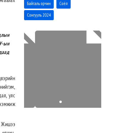
мгаалах
Байгаль орчин
Соёл
Сонгууль 2024
длын
У-ын
даад
двэрийн
нийгэм,
дал, улс
 хэмжиж
а. Жишээ
 өвчин,