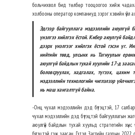
больчихвол бид төлбөр тооцоогоо хийж чадахаа 
холбооны оператор компаниуд зэрэг хэвийн үйл аж
Эдгээр байгууллага мэдээллийн аюулгүй 
үнэлгээ хийлгэх ёстой. Кибер аюулгүй байд
дээрх үнэлгээг хийлгэх ёстой гэсэн үг. И
нийтийн төвд, улсынх нь Тагнуулын ерөн
аюулгүй байдлын тухай хуулийн 17-д зааса
боловсруулах, хадгалах, түгээх, цахим
мэдээллийн технологийн чиглэлээр үйлчилгээ
нь маш хангалтгүй байна.
-Онц чухал мэдээллийн дэд бүтэцтэй, 17 салбар
чухал мэдээллийн дэд бүтэцтэй байгууллагын жаг
аюулгүй байдлын тухай хуульд стратегийн хүнс ү
бүтэцтэй гэж заасан. Гэтэл Засгийн газрын 2022