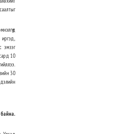
төлөхийг
саалтыг
нэлгүүд
 иргэд,
с эмзэг
 сард 10
ийллээ.
вийн 30
сдэлийн
 байна.