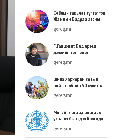
Соёлын гавьяат зүтгэлтэн
Жамцын Бадраа агсны
100 жилийн ой энэ онд
gereg.mn
тохиож байна
Г.Ганцэцэг: Бид ирээд
дэлхийн сонгодог
урлагтай эн зэрэгцэж очих
gereg.mn
хөгжлийн тухай л ярьсан
Шинэ Хархорин хотын
нийт талбайн 50 хувь нь
ногоон байгууламж, 30
gereg.mn
хувь нь барилгажих
талбай, 20 хувь нь авто
зам байна
Могойг яагаад анагаах
ухааны бэлгэдэл болгодог
вэ?
gereg.mn