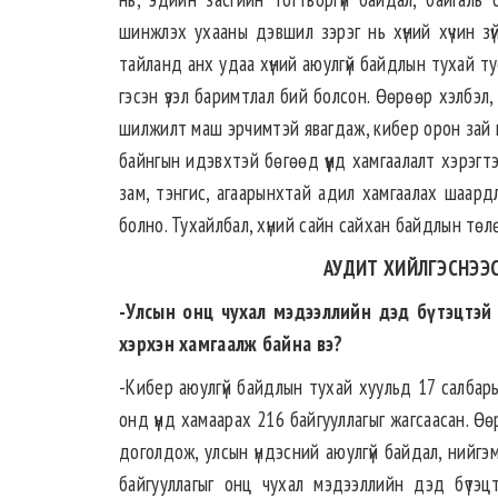
шинжлэх ухааны дэвшил зэрэг нь хүний хүчин з
тайланд анх удаа хүний аюулгүй байдлын тухай тусг
гэсэн үзэл баримтлал бий болсон. Өөрөөр хэлбэл,
шилжилт маш эрчимтэй явагдаж, кибер орон зай г
байнгын идэвхтэй бөгөөд үүнд хамгаалалт хэрэг
зам, тэнгис, агаарынхтай адил хамгаалах шаар
болно. Тухайлбал, хүний сайн сайхан байдлын төл
АУДИТ ХИЙЛГЭСНЭЭС
-Улсын онц чухал мэдээллийн дэд бүтэцтэй 
хэрхэн хамгаалж байна вэ?
-Кибер аюулгүй байдлын тухай хуульд 17 салбары
онд үүнд хамаарах 216 байгууллагыг жагсаасан. Ө
доголдож, улсын үндэсний аюулгүй байдал, нийгэ
байгууллагыг онц чухал мэдээллийн дэд бүтэц