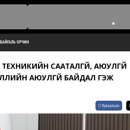
БАЙГАЛЬ ОРЧИН
 ТЕХНИКИЙН СААТАЛГҮЙ, АЮУЛГҮЙ
ЭЛЛИЙН АЮУЛГҮЙ БАЙДАЛ ГЭЖ
Хуваалцах