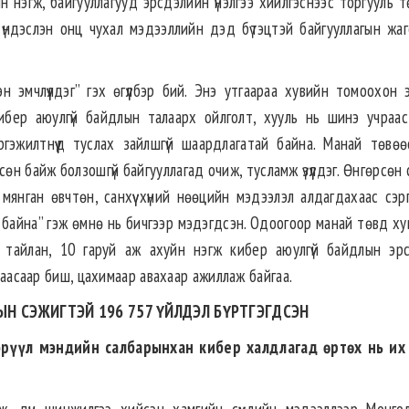
н нэгж, байгууллагууд эрсдэлийн үнэлгээ хийлгэснээс торгууль 
д үндэслэн онц чухал мэдээллийн дэд бүтэцтэй байгууллагын жаг
.
 эмчлүүлдэг” гэх өгүүлбэр бий. Энэ утгаараа хувийн томоохон эм
ибер аюулгүй байдлын талаарх ойлголт, хууль нь шинэ учраас
ргэжилтнүүд туслах зайлшгүй шаардлагатай байна. Манай төвөө
өн байж болзошгүй байгууллагад очиж, тусламж үзүүлдэг. Өнгөрсөн
мянган өвчтөн, санхүү хүний нөөцийн мэдээлэл алдагдахаас сэрг
н байна” гэж өмнө нь бичгээр мэдэгдсэн. Одоогоор манай төвд ху
н тайлан, 10 гаруй аж ахуйн нэгж кибер аюулгүй байдлын эр
 цаасаар биш, цахимаар авахаар ажиллаж байгаа.
ЫН СЭЖИГТЭЙ 196 757 ҮЙЛДЭЛ БҮРТГЭГДСЭН
, эрүүл мэндийн салбарынхан кибер халдлагад өртөх нь их