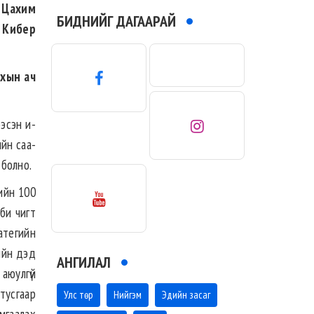
р Цахим
БИДНИЙГ ДАГААРАЙ
н Кибер
ахын ач
ээсэн и-
йн саа­­
 болно.
лийн 100
и­ чигт
ратегийн
ийн дэд
АНГИЛАЛ
аюулгүй
тусгаар
Улс төр
Нийгэм
Эдийн засаг