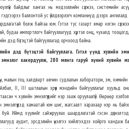
улгүй байдлыг хангах нь мэдээллийн сүлжээ, системийн асу
ч гэдгээрээ баллонтой ус үйлдвэрлэгч компаниуд дээрх ангилалд
длагатай болж байгаа юм. Гэтэл тус газарт ямар нэгэн сүлжээ б
ай, будаа импортлогч байгууллагууд хүртэл онц, чухалд тооцогд
ийн дэд бүтэцтэй байгууллагад орчхоод байна.
лийн дэд бүтэцтэй байгууллага. Гэтэл үүнд хувийн эмн
 эмнэлэг хакердуулж, 280 мянга гаруй хүний хувийн мэ
, хүн, малын гоц халдварт өвчин судлалын лаборатори, эм, химий
йлбал, II, III шатлалын эрүүл мэндийн байгууллагыг хуульд он
аасан ч хувийн эмнэлгүүдийг нэр зааж оруулаагүй. Өөрөөр хэлбэл
 эмнэлгүүдэд хамаатай юм шиг, жагсаалт харахаар нэр нь байхг
 буй. Иймд хуулийг сайжруулах шаардлагатай гэсэн дүгнэлтэд 
лагууд аудит, эрсдэлийн үнэлгээ хийлгэхдээ хойрго хандаж ба