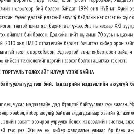
үйлийн нөлөөгөөр бий болсон байдаг. 1994 онд НҮБ-ын Хүний х
асан. Үүнээс үүдэлтэй үндэсний аюулгүй байдлын нэг хэсэг нь хүн 
 иргэн төвтэй шинэ үзэл баримтлал үүсжээ. Энэ нь явсаар XXI зуу
эх ойлголт бий болсон. Дэлхийн нийт хүн амын 70 хувь нь цахим
тэй. 2010 онд НАТО стратегийн баримт бичигтээ кибер орон зайг
длагатай гэж тодорхойлсон. Эдгээртэй адил кибер орон зайд ч
өө хийсэн технологийг цэргийн зэвсэг болгон ашиглах гэх мэт.
 ТОРГУУЛЬ ТӨЛӨХИЙГ ИЛҮҮД ҮЗЭЖ БАЙНА
байгууллагууд гэж бий. Тэдгээрийн мэдээллийн аюулгүй 
г онц чухал мэдээллийн дэд бүтэцтэй байгууллага гэж заасан. М
өрөөр хэлбэл, кибер аюулгүй байдал алдагдсанаар хэвийн үйл ажил
м, эдийн засагт хохирол учруулж болох мэдээллийн систем, сүлжэ
тэй гэж үзнэ. Жишээ нь, кибер халдлагын улмаас бүх банк аж