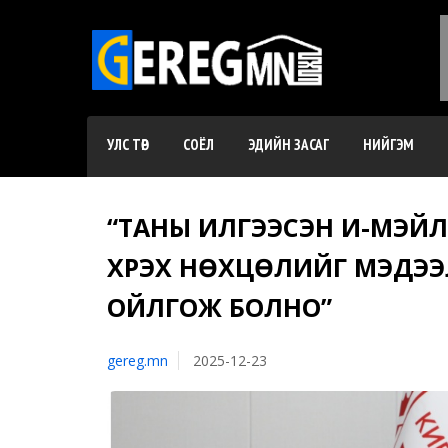
УЛС ТӨР
СОЁЛ
ЭДИЙН ЗАСАГ
НИЙГЭМ
“ТАНЫ ИЛГЭЭСЭН И-МЭЙЛ
ХҮРЭХ НӨХЦӨЛИЙГ МЭДЭ
ОЙЛГОЖ БОЛНО”
gereg.mn
2025-12-23