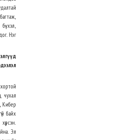
удалтай
 багтаж,
үү хэл,
дог. Нэг
элгүүд
дээлэл
н хортой
ц чухал
, Кибер
үй байх
хүрсэн.
йна. Эл