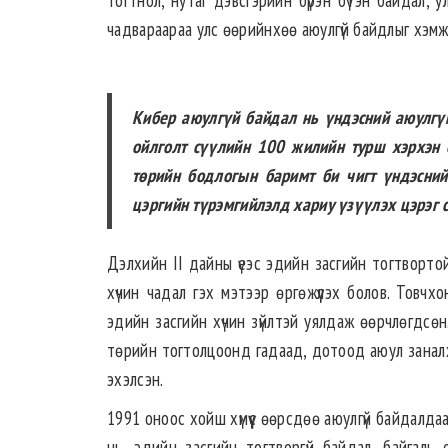
тогтнол, нутаг дэвсгэрийн бүрэн бүтэн байдал, 
чадвараараа улс өөрийнхөө аюулгүй байдлыг хэмж
Кибер аюулгүй байдал нь үндэсний аюулгү
ойлголт сүүлийн 100 жилийн турш хэрхэн 
төрийн бодлогын баримт би­ чигт үндэсни
цэргийн түрэмгийлэлд хариу үзүүлэх цэрэг 
Дэлхийн II дайны үеэс эдийн засгийн тогтворто
хүчин чадал гэх мэтээр өргөжүүлэх болов. Товчх
эдийн засгийн хүчин зүйлтэй уялдаж өөрчлөгдсөн.
төрийн тогтолцоонд гадаад, дотоод аюул занал­
эхэлсэн.
1991 оноос хойш хүмүүс өөрсдөө аюулгүй байдалдаа
нь, эдийн засгийн тогтворгүй байдал, байгаль