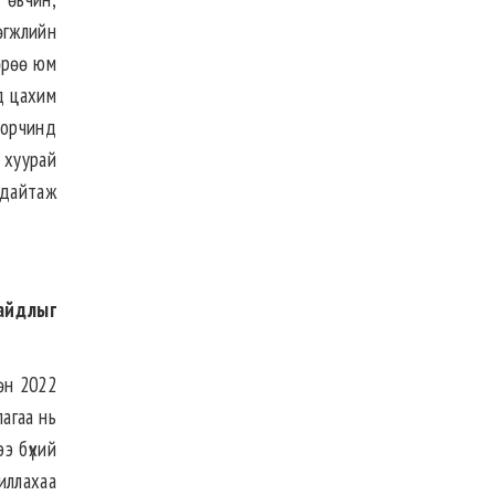
өгжлийн
өөрөө юм
нд цахим
 орчинд
 хуурай
 дайтаж
байдлыг
өн 2022
лагаа нь
э бүхий
иллахаа