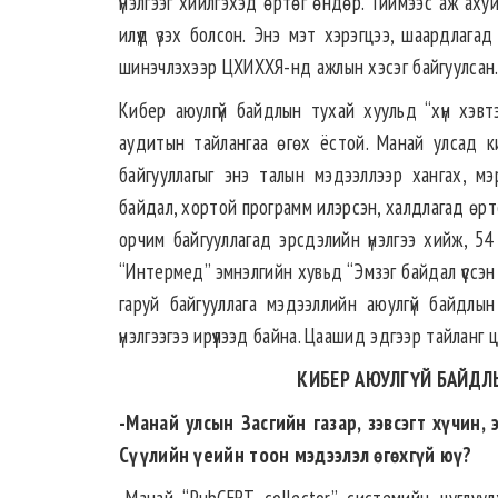
үнэлгээг хийлгэхэд өртөг өндөр. Тиймээс аж ахуй
илүүд үзэх болсон. Энэ мэт хэрэгцээ, шаардлага
шинэчлэхээр ЦХИХХЯ-нд ажлын хэсэг байгуулсан
Кибер аюулгүй байдлын тухай хуульд “хүн хэвтэн
аудитын тайлангаа өгөх ёстой. Манай улсад к
байгууллагыг энэ талын мэдээллээр хангах, мэ
байдал, хортой программ илэрсэн, халдлагад өртс
орчим байгууллагад эрсдэлийн үнэлгээ хийж, 54 
“Интермед” эмнэлгийн хувьд “Эмзэг байдал үүссэ
гаруй байгууллага мэдээллийн аюулгүй байдлы
үнэлгээгээ ирүүлээд байна. Цаашид эдгээр тайланг
КИБЕР АЮУЛГҮЙ БАЙДЛ
-Манай улсын Засгийн газар, зэвсэгт хүчин
Сүүлийн үеийн тоон мэдээлэл өгөхгүй юү?