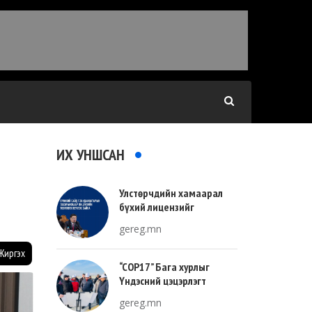
ИХ УНШСАН
Улстөрчдийн хамаарал
бүхий лицензийг
тооллогоор тодорхойлно
gereg.mn
Жиргэх
“COP17” Бага хурлыг
Үндэсний цэцэрлэгт
хүрээлэнгийн зүүн талд
gereg.mn
зохион байгуулна