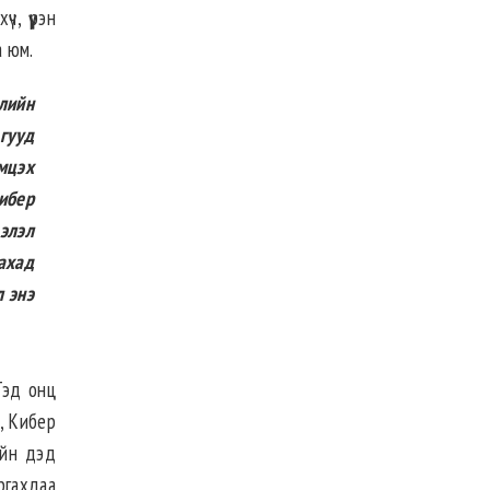
, үүрэн
а юм.
лийн
агууд
мцэх
ибер
элэл
ахад
л энэ
Тэд онц
, Кибер
ийн дэд
ргахдаа