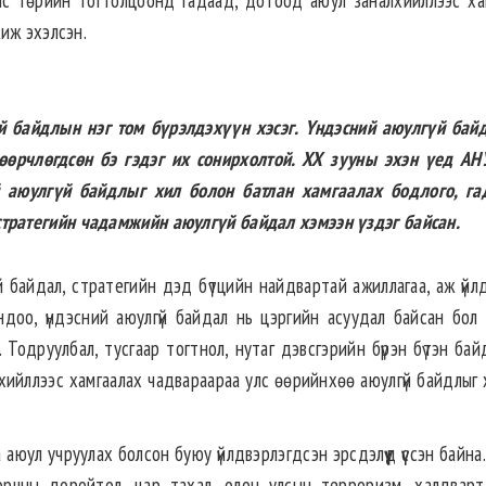
улс төрийн тогтолцоонд гадаад, дотоод аюул занал­­хийллээс ха
иж эхэлсэн.
й байдлын нэг том бүрэлдэхүүн хэсэг. Үндэсний аюулгүй бай
өөрчлөгдсөн бэ гэдэг их сонирхолтой. XX зууны эхэн үед АН
й аюулгүй байдлыг хил болон батлан хамгаалах бодлого, га
стратегийн чадамжийн аюулгүй байдал хэмээн үздэг байсан.
й байдал, стратегийн дэд бүтцийн найдвартай ажиллагаа, аж үйл
ондоо, үндэсний аюулгүй байдал нь цэргийн асуудал байсан бол 
 Тодруулбал, тусгаар тогтнол, нутаг дэвсгэрийн бүрэн бүтэн бай
­хийллээс хамгаалах чадвараараа улс өөрийнхөө аюулгүй байдлыг
 аюул учруулах болсон буюу үйлдвэрлэгдсэн эрсдэлүүд үүссэн байн
 орчны доройтол, цар тахал, олон улсын терроризм, халдварт