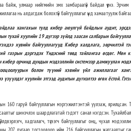
байж, улмаар нийгмийн эмх замбараагүй байдал үүснэ. Эрчим хүч
иллагаа нь алдагдаж болохгүй байгууллагыг үүнд хамаатуулж байга
байдлаа хангахын тулд кибер аюулгүй байдлын аудит, эрсдэ
лын тухай хуулийн 19 дүгээр зүйлд заасан салбарын байгуулл
нгэхдээ хувийн байгууллагууд Кибер халдлага, зөрчилтэй тэ
хий газрын дэргэдэх Үндэсний төвд тайлангаа өгдөг. Мөн к
н кибер орчинд дундын мэдээллийн системээр дамжуулан мэдэ
 тооцоолуурын болон түүний хэвийн үйл ажиллагааг ханг
 үзүүлдэг хуулийн этгээд аудитын дүгнэлтээ өгөх ёстой. Гэтэ
ын 160 гаруй байгууллагын мэргэжилтэнтэй уулзаж, ярилцсан. 
саалтыг шинэчлэх шаардлагатай гэдэгт санал нэгдсэн. Тухайлбал
йлдвэрлэгч, хадгалагч, түгээгч байгууллагыг онц, чухал мэдээлл
 оны 207 дугаар тогтоолоор ийм 216 байгууллагын жагсаалтыг га