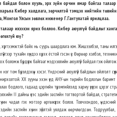
 байдал болон хууль, эрх зүйн орчин ямар байгаа талаа
харьяа Кибер халдлага, зөрчилтэй тэмцэх нийтийн төвий
а, Монгол Улсын зөвлөх инженер Г.Гантуяатай ярилцлаа.
алаар ихээхэн ярих боллоо. Кибер аюулгүй байдлыг ханг
 өгөхгүй юү?
н, хүртээмжтэй байх нь суурь шаардлага юм. Жи­­­­шээлбэл, таны илг
гүйгээр тухайн хүндээ хүрэх ёстой гэсэн үг. Өөрөөр хэлбэл, техники
ох боломж бүрдүүлж байгааг мэдээллийн аюулгүй байдал гэж ойлгож
 нэг том бүрэлдэхүүн хэсэг. Үндэсний аюулгүй байдлын ойлголт сүү
нирхолтой. XX зууны эхэн үед АНУ-ын төрийн бодлогын баримт б
лах бодлого, гадаад цэргийн түрэмгийлэлд хариу үзүүлэх цэрэг ст
Дэлхийн II дайны үеэс эдийн засгийн тогтвортой байдал, стратег
үчин чадал гэх мэтээр өргөжүүлэх болов. Товчхондоо, үндэсний 
эдийн засгийн хүчин зүйлтэй уялдаж өөрчлөгдсөн. Тодруулбал, 