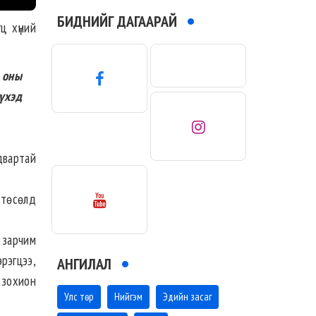
БИДНИЙГ ДАГААРАЙ
ц хүний
 оны
үхэд
адвартай
 төсөлд
 зарчим
рэгцээ,
АНГИЛАЛ
 зохион
Улс төр
Нийгэм
Эдийн засаг