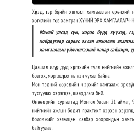
Хүүхэд, гэр бүлийн хөгжил, хамгааллын ерөнхий
хөгжлийн төв хамтран ХҮНИЙ ЭРХ ХАМГААЛАГЧ-НИ
Манай улсад сум, хороо бүрд хүүхэд, г
хоёрдугаар сараас эхлэн ажиллаж эхэлснэ
хамгааллын үйлчилгээний чанар сайжирч, ү
Цаашид илүү үр дүнд хүргэхийн тулд нийгмийн ажил
болгох, мэргэшүүлэх нь нэн чухал байна.
Мөн тэдний өөрсдийн ч эрхийг хамгаалж, эрхзүй
тусгуулах хэрэгцээ, шаардлага бий.
Өнөөдрийн сургалтад Монгол Улсын 21 аймаг, 9
нийгмийн ажлын бодит практикт хэрхэн хэрэгжд
боломжийг хэлэлцэн, салбар хоорондын хамты
байгуулав.