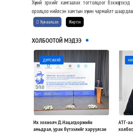
Хүний эрхийг хамгаалах тогтолцоог бэхжүүлэхэд
оролцоо нийлсэн хамтын хүчин чармайлт шаардла
Хуваалцах
Жиргэх
ХОЛБООТОЙ МЭДЭЭ
ДУРСАХУЙ
НИ
Их зохиолч Д.Нацагдоржийн
АТГ-аа
амьдрал, уран бүтээлийг харуулсан
холбог