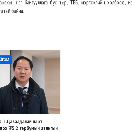
 зөвхөн нэг байгууллага бус төр, ТББ, мэргэжлийн холбоод, и
гатай байна.
ЙГЭМ
с Т.Даваадалай нарт
дох ₮5.2 тэрбумын авлигын