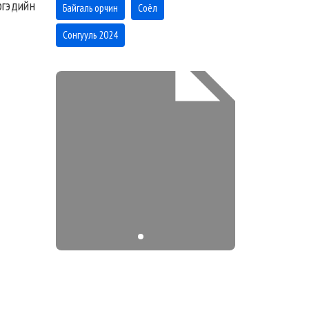
ргэдийн
Байгаль орчин
Соёл
Сонгууль 2024