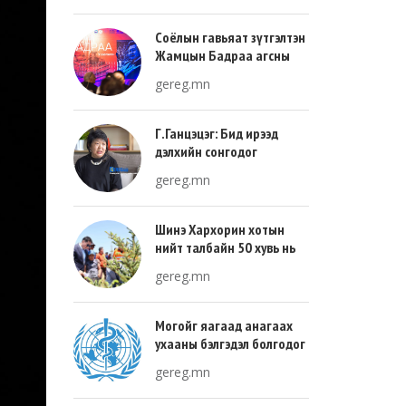
Соёлын гавьяат зүтгэлтэн
Жамцын Бадраа агсны
100 жилийн ой энэ онд
gereg.mn
тохиож байна
Г.Ганцэцэг: Бид ирээд
дэлхийн сонгодог
урлагтай эн зэрэгцэж очих
gereg.mn
хөгжлийн тухай л ярьсан
Шинэ Хархорин хотын
нийт талбайн 50 хувь нь
ногоон байгууламж, 30
gereg.mn
хувь нь барилгажих
талбай, 20 хувь нь авто
зам байна
Могойг яагаад анагаах
ухааны бэлгэдэл болгодог
вэ?
gereg.mn