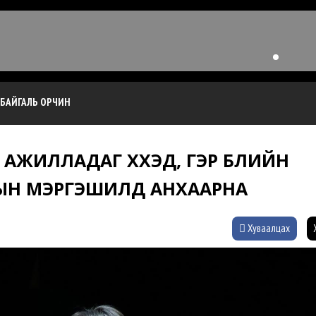
БАЙГАЛЬ ОРЧИН
АЖИЛЛАДАГ ХҮҮХЭД, ГЭР БҮЛИЙН
Н МЭРГЭШИЛД АНХААРНА
Хуваалцах