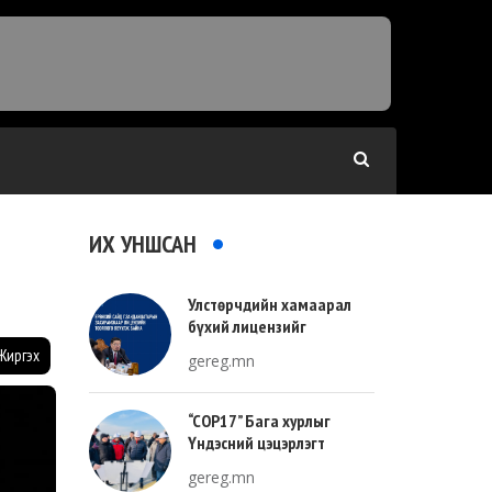
ИХ УНШСАН
Улстөрчдийн хамаарал
бүхий лицензийг
тооллогоор тодорхойлно
Жиргэх
gereg.mn
“COP17” Бага хурлыг
Үндэсний цэцэрлэгт
хүрээлэнгийн зүүн талд
gereg.mn
зохион байгуулна