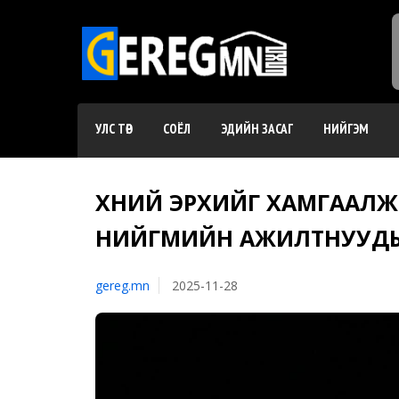
УЛС ТӨР
СОЁЛ
ЭДИЙН ЗАСАГ
НИЙГЭМ
ХҮНИЙ ЭРХИЙГ ХАМГААЛЖ 
НИЙГМИЙН АЖИЛТНУУДЫ
gereg.mn
2025-11-28