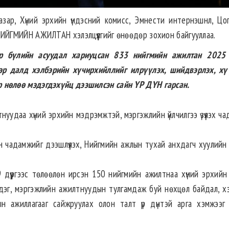
 газар, Хүний эрхийн үндэсний комисс, Эмнести интернэшнл, Цог
ЙГМИЙН АЖИЛТАН хэлэлцүүлгийг өнөөдөр зохион байгууллаа.
эр бүлийн асуудал хариуцсан 833 нийгмийн ажилтан 2025
эр далд хэлбэрийн хүчирхийллийг илрүүлэх, шийдвэрлэх, хү
р нөлөө мэдэгдэхүйц дээшилсэн сайн ҮР ДҮН гарсан.
тнуудаа хүний эрхийн мэдрэмжтэй, мэргэжлийн үйлчилгээ үзүүлэх ч
н чадамжийг дээшлүүлэх, Нийгмийн ажлын тухай анхдагч хуулийн
 дүүргээс төлөөлөн ирсэн 150 нийгмийн ажилтнаа хүний эрхийн
эг, мэргэжлийн ажилтнуудын тулгамдаж буй нөхцөл байдал, хэ
н ажиллагааг сайжруулах олон талт үр дүнтэй арга хэмжээг