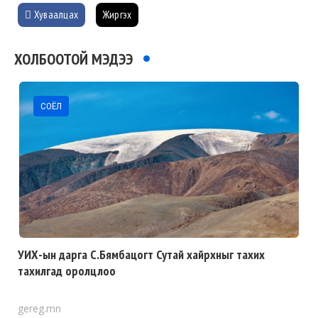
Хуваалцах
Жиргэх
ХОЛБООТОЙ МЭДЭЭ
СОЁЛ
УИХ-ын дарга С.Бямбацогт Сутай хайрхныг тахих
тахилгад оролцлоо
gereg.mn