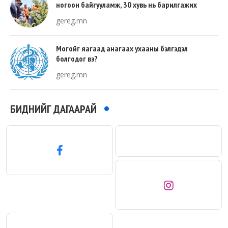
ногоон байгууламж, 30 хувь нь барилгажих
талбай, 20 хувь нь авто зам байна
gereg.mn
Могойг яагаад анагаах ухааны бэлгэдэл
болгодог вэ?
gereg.mn
БИДНИЙГ ДАГААРАЙ