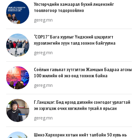
Улстөрчдийн хамаарал бүхий лицензийг
тооллогоор тодорхойлно
gereg.mn
“COP17” Бага хурлыг Үндэсний цэцэрлэгт
хүрээлэнгийн зүүн талд зохион байгуулна
gereg.mn
Соёлын гавьяат зүтгэлтэн Жамцын Бадраа агсны
100 жилийн ой энэ онд тохиож байна
gereg.mn
Г.Ганцэцэг: Бид ирээд дэлхийн сонгодог урлагтай
эн зэрэгцэж очих хөгжлийн тухай л ярьсан
gereg.mn
Шинэ Хархорин хотын нийт талбайн 50 хувь нь