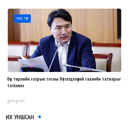
УЛС ТӨР
Бүх төрлийн газрын тосны бүтээгдэхүүний гаалийн татварыг
тэглэжээ
gereg.mn
ИХ УНШСАН