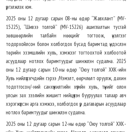
үргэлжлэх юм.
2025 оны 12 дугаар сарын 08-ны өдөр “Жавхлант” (MV-
15225), “Шивээ толгой” (MV-15226) ашиглалтын тусгай
зөвшөөрлийн талбайн нөөцийг тогтоож, үнэлгээг
тодорхойлсон болон холбогдох бусад баримтад үндэслэн
төрийн эзэмшлийн хувь, хэмжээг тогтоохтой холбоотой
асуудлаар нотлох баримтуудыг шинжлэн судална. 2025
оны 12 дугаар сарын 10-ны өдөр “Оюу толгой” ХХК-ийн
Хувь нийлүүлэгчдийн гэрээ /Нэмэлт, өөрчлөлт оруулж, дахин
тодотгосон/-ний санхүүжилтийн хүүгийн хувь, түүнийг олон
улсын зах зээлийн жишигт нийцүүлэн бууруулах талаар авч
хэрэгжүүлсэн арга хэмжээ, холбогдох үр дагаварын асуудлаар
нотлох баримтуудыг шинжлэн судална.
2025 оны 12 дугаар сарын 12-ны өдөр “Оюу толгой” ХХК-