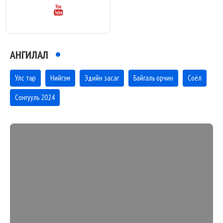
АНГИЛАЛ
Улс төр
Нийгэм
Эдийн засаг
Байгаль орчин
Соёл
Сонгууль 2024