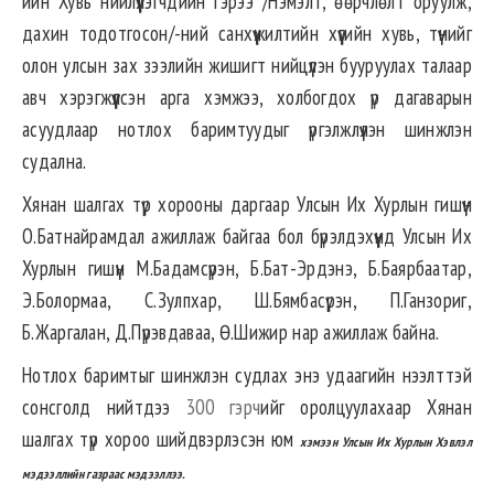
ийн Хувь нийлүүлэгчдийн гэрээ /Нэмэлт, өөрчлөлт оруулж,
дахин тодотгосон/-ний санхүүжилтийн хүүгийн хувь, түүнийг
олон улсын зах зээлийн жишигт нийцүүлэн бууруулах талаар
авч хэрэгжүүлсэн арга хэмжээ, холбогдох үр дагаварын
асуудлаар нотлох баримтуудыг үргэлжлүүлэн шинжлэн
судална.
Хянан шалгах түр хорооны даргаар Улсын Их Хурлын гишүүн
О.Батнайрамдал ажиллаж байгаа бол бүрэлдэхүүнд Улсын Их
Хурлын гишүүн М.Бадамсүрэн, Б.Бат-Эрдэнэ, Б.Баярбаатар,
Э.Болормаа, С.Зулпхар, Ш.Бямбасүрэн, П.Ганзориг,
Б.Жаргалан, Д.Пүрэвдаваа, Ө.Шижир нар ажиллаж байна.
Нотлох баримтыг шинжлэн судлах энэ удаагийн нээлттэй
сонсголд нийтдээ
300 гэрч
ийг оролцуулахаар Хянан
шалгах түр хороо шийдвэрлэсэн юм
хэмээн Улсын Их Хурлын Хэвлэл
мэдээллийн газраас мэдээллээ.