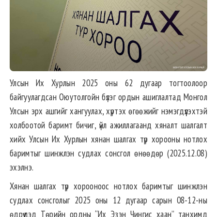
Улсын Их Хурлын 2025 оны 62 дугаар тогтоолоор
байгуулагдсан Оюутолгойн бүлэг ордын ашиглалтад Монгол
Улсын эрх ашгийг хангуулах, хүртэх өгөөжийг нэмэгдүүлэхтэй
холбоотой баримт бичиг, үйл ажиллагаанд хяналт шалгалт
хийх Улсын Их Хурлын хянан шалгах түр хорооны нотлох
баримтыг шинжлэн судлах сонсгол өнөөдөр (2025.12.08)
эхэлнэ.
Хянан шалгах түр хорооноос нотлох баримтыг шинжлэн
судлах сонсголыг 2025 оны 12 дугаар сарын 08-12-ны
өдрүүдэд Төрийн ордны “Их Эзэн Чингис хаан” танхимд