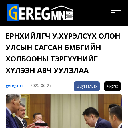
ЕРӨНХИЙЛӨГЧ У.ХҮРЭЛСҮХ ОЛОН
УЛСЫН САГСАН БӨМБӨГИЙН
ХОЛБООНЫ ТЭРГҮҮНИЙГ
ХҮЛЭЭН АВЧ УУЛЗЛАА
gereg.mn
2025-06-27
Хуваалцах
Жиргэх