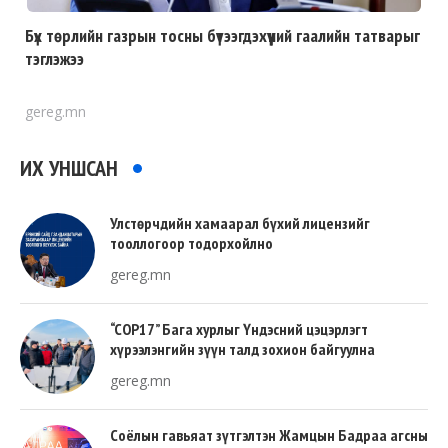
Бүх төрлийн газрын тосны бүтээгдэхүүний гаалийн татварыг
тэглэжээ
gereg.mn
ИХ УНШСАН
Улстөрчдийн хамаарал бүхий лицензийг
тооллогоор тодорхойлно
gereg.mn
“COP17” Бага хурлыг Үндэсний цэцэрлэгт
хүрээлэнгийн зүүн талд зохион байгуулна
gereg.mn
Соёлын гавьяат зүтгэлтэн Жамцын Бадраа агсны