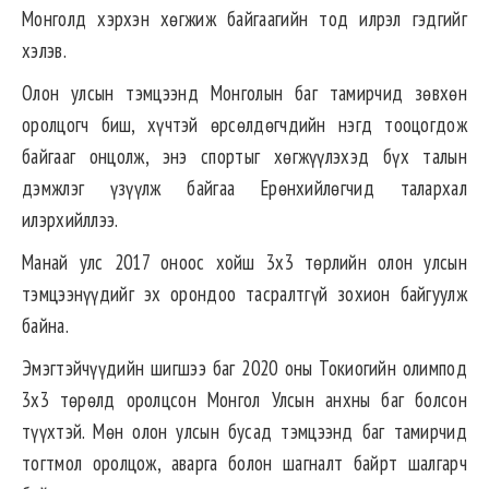
Монголд хэрхэн хөгжиж байгаагийн тод илрэл гэдгийг
хэлэв.
Олон улсын тэмцээнд Монголын баг тамирчид зөвхөн
оролцогч биш, хүчтэй өрсөлдөгчдийн нэгд тооцогдож
байгааг онцолж, энэ спортыг хөгжүүлэхэд бүх талын
дэмжлэг үзүүлж байгаа Ерөнхийлөгчид талархал
илэрхийллээ.
Манай улс 2017 оноос хойш 3х3 төрлийн олон улсын
тэмцээнүүдийг эх орондоо тасралтгүй зохион байгуулж
байна.
Эмэгтэйчүүдийн шигшээ баг 2020 оны Токиогийн олимпод
3х3 төрөлд оролцсон Монгол Улсын анхны баг болсон
түүхтэй. Мөн олон улсын бусад тэмцээнд баг тамирчид
тогтмол оролцож, аварга болон шагналт байрт шалгарч