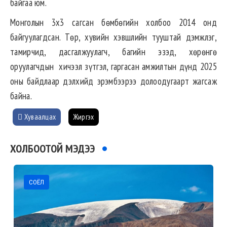
байгаа юм.
Монголын 3х3 сагсан бөмбөгийн холбоо 2014 онд
байгуулагдсан. Төр, хувийн хэвшлийн тууштай дэмжлэг,
тамирчид, дасгалжуулагч, багийн эзэд, хөрөнгө
оруулагчдын хичээл зүтгэл, гаргасан амжилтын дүнд 2025
оны байдлаар дэлхийд эрэмбээрээ долоодугаарт жагсаж
байна.
Хуваалцах
Жиргэх
ХОЛБООТОЙ МЭДЭЭ
СОЁЛ