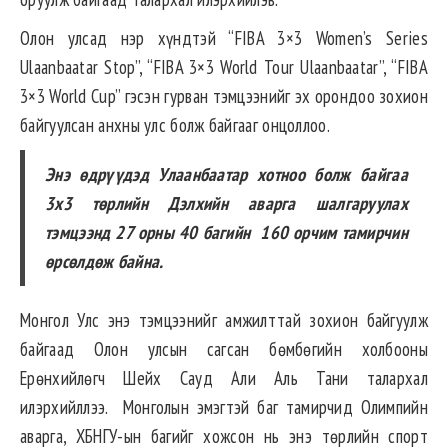
Олон улсад нэр хүндтэй “FIBA 3×3 Women’s Series
Ulaanbaatar Stop”, “FIBA 3×3 World Tour Ulaanbaatar”, “FIBA
3×3 World Cup” гэсэн гурван тэмцээнийг эх орондоо зохион
байгуулсан анхны улс болж байгааг онцоллоо.
Энэ өдрүүдэд Улаанбаатар хотноо болж байгаа
3х3 төрлийн Дэлхийн аварга шалгаруулах
тэмцээнд 27 орны 40 багийн 160 орчим тамирчин
өрсөлдөж байна.
Монгол Улс энэ тэмцээнийг амжилттай зохион байгуулж
байгаад Олон улсын сагсан бөмбөгийн холбооны
Ерөнхийлөгч Шейх Сауд Али Аль Тани талархал
илэрхийллээ. Монголын эмэгтэй баг тамирчид Олимпийн
аварга, ХБНГУ-ын багийг хожсон нь энэ төрлийн спорт