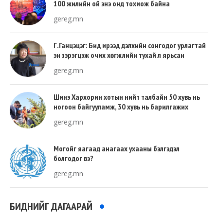
100 жилийн ой энэ онд тохиож байна
gereg.mn
Г.Ганцэцэг: Бид ирээд дэлхийн сонгодог урлагтай
эн зэрэгцэж очих хөгжлийн тухай л ярьсан
gereg.mn
Шинэ Хархорин хотын нийт талбайн 50 хувь нь
ногоон байгууламж, 30 хувь нь барилгажих
талбай, 20 хувь нь авто зам байна
gereg.mn
Могойг яагаад анагаах ухааны бэлгэдэл
болгодог вэ?
gereg.mn
БИДНИЙГ ДАГААРАЙ