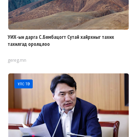
УИХ-ын дарга С.Бямбацогт Сутай хайрхныг тахих
тахилгад оролцлоо
gereg.mn
УЛС ТӨР