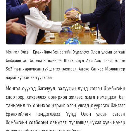
Монгол Улсын Ерөнхийлөгч Ухнаагийн Хүрэлсүх Олон улсын сагсан
бөмбөгийн холбооны Ерөнхийлөгч Шейх Сауд Али Аль Тани болон
3х3 төрөл хариуцсан гүйцэтгэх захирал Алекс Санчес Моллингер
нарыг хүлээн авч уулзлаа.
Монгол хүүхэд багачууд, залуусын дунд сагсан бөмбөгийн
спортоор хичээллэх сонирхол жилээс жилд нэмэгдэж, баг
тамирчид эх орныхоо нэрийг олон улсад дуурсгаж байгааг
Ерөнхийлөгч тэмдэглэлээ. Үүнд Олон улсын сагсан
бөмбөгийн холбооны дэмжлэг, туслалцаа чухал хувь нэмэр
оруулж байгаад талархал илэрхийлэв.