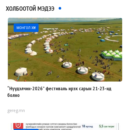
ХОЛБООТОЙ МЭДЭЭ
МОНГОЛ ХҮН
“Нүүдэлчин-2026” фестиваль ирэх сарын 21-23-нд
болно
gereg.mn