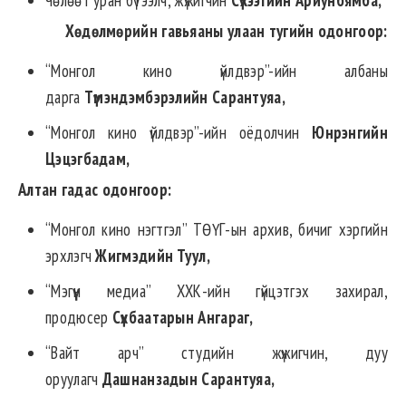
Хөдөлмөрийн гавьяаны улаан тугийн одонгоор
:
“Монгол кино үйлдвэр”-ийн албаны
дарга
Түмэндэмбэрэлийн Сарантуяа,
“Монгол кино үйлдвэр”-ийн оёдолчин
Юнрэнгийн
Цэцэгбадам,
Алтан гадас одонгоор
:
“Монгол кино нэгтгэл” ТӨҮГ-ын архив, бичиг хэргийн
эрхлэгч
Жигмэдийн Туул,
“Мэгүүн медиа” ХХК-ийн гүйцэтгэх захирал,
продюсер
Сүхбаатарын Ангараг,
“Вайт арч” студийн жүжигчин, дуу
оруулагч
Дашнанзадын Сарантуяа,