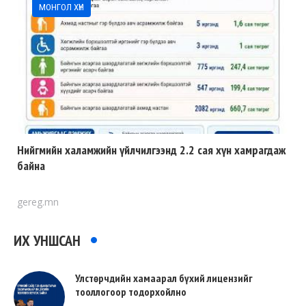
МОНГОЛ ХҮН
Нийгмийн халамжийн үйлчилгээнд 2.2 сая хүн хамрагдаж
байна
gereg.mn
ИХ УНШСАН
Улстөрчдийн хамаарал бүхий лицензийг
тооллогоор тодорхойлно