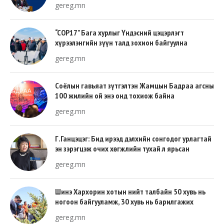
gereg.mn
“COP17” Бага хурлыг Үндэсний цэцэрлэгт
хүрээлэнгийн зүүн талд зохион байгуулна
gereg.mn
Соёлын гавьяат зүтгэлтэн Жамцын Бадраа агсны
100 жилийн ой энэ онд тохиож байна
gereg.mn
Г.Ганцэцэг: Бид ирээд дэлхийн сонгодог урлагтай
эн зэрэгцэж очих хөгжлийн тухай л ярьсан
gereg.mn
Шинэ Хархорин хотын нийт талбайн 50 хувь нь
ногоон байгууламж, 30 хувь нь барилгажих
талбай, 20 хувь нь авто зам байна
gereg.mn