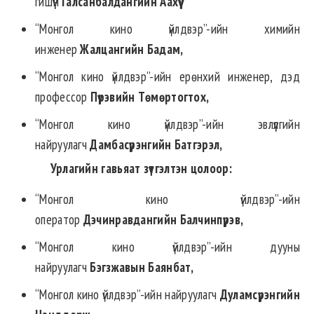
гишүүн
Галсанбалдангийн Аахүү,
“Монгол кино үйлдвэр”-ийн химийн
инженер
Жалцангийн Бадам,
“Монгол кино үйлдвэр”-ийн ерөнхий инженер, дэд
профессор
Пүрэвийн Төмөртогтох,
“Монгол кино үйлдвэр”-ийн эвлүүлгийн
найруулагч
Дамбасүрэнгийн Батгэрэл,
Урлагийн гавьяат зүтгэлтэн цолоор
:
“Монгол кино үйлдвэр”-ийн
оператор
Дэчинравдангийн Балчинпүрэв,
“Монгол кино үйлдвэр”-ийн дууны
найруулагч
Бэгзжавын Баянбат,
“Монгол кино үйлдвэр”-ийн найруулагч
Дуламсүрэнгийн