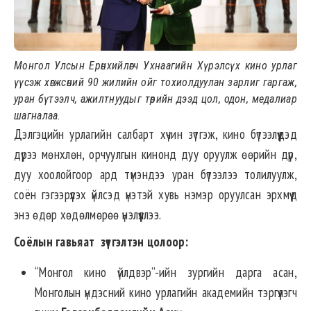
Монгол Улсын Ерөнхийлөгч Ухнаагийн Хүрэлсүх кино урлаг
үүсэж хөгжсөний 90 жилийн ойг тохиолдуулан зарлиг гаргаж,
уран бүтээлч, ажилтнуудыг төрийн дээд цол, одон, медалиар
шагналаа.
Дэлгэцийн урлагийн салбарт хүчин зүтгэж, кино бүтээлүүдэд
дүрээ мөнхлөн, орчуулгын кинонд дуу оруулж өөрийн дүр,
дуу хоолойгоор ард түмэндээ уран бүтээлээ толилуулж,
соён гэгээрүүлэх үйлсэд үнэтэй хувь нэмэр оруулсан эрхмүүд
энэ өдөр хөдөлмөрөө үнэлүүллээ.
Соёлын гавьяат зүтгэлтэн цолоор
:
“Монгол кино үйлдвэр”-ийн зургийн дарга асан,
Монголын үндэсний кино урлагийн академийн тэргүүлэгч