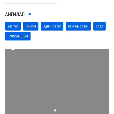
АНГИЛАЛ
Улс төр
Нийгэм
Эдийн засаг
Байгаль орчин
Соёл
Сонгууль 2024