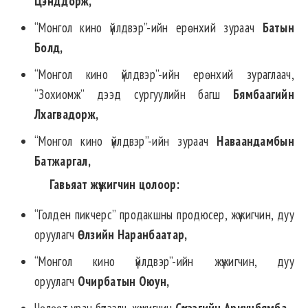
Цэнддорж,
“Монгол кино үйлдвэр”-ийн ерөнхий зураач
Батын
Болд,
“Монгол кино үйлдвэр”-ийн ерөнхий зураглаач,
“Зохиомж” дээд сургуулийн багш
Бямбаагийн
Лхагвадорж,
“Монгол кино үйлдвэр”-ийн зураач
Наваандамбын
Батжаргал,
Гавьяат жүжигчин цолоор
:
“Голден пикчерс” продакшны продюсер, жүжигчин, дуу
оруулагч
Өлзийн Наранбаатар,
“Монгол кино үйлдвэр”-ийн жүжигчин, дуу
оруулагч
Очирбатын Оюун,
Чөлөөт уран бүтээлч, жүжигчин
Сүхээгийн Ариунбямба,