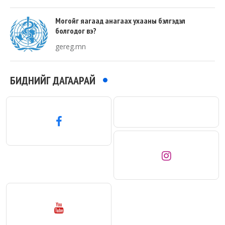
Могойг яагаад анагаах ухааны бэлгэдэл
болгодог вэ?
gereg.mn
БИДНИЙГ ДАГААРАЙ