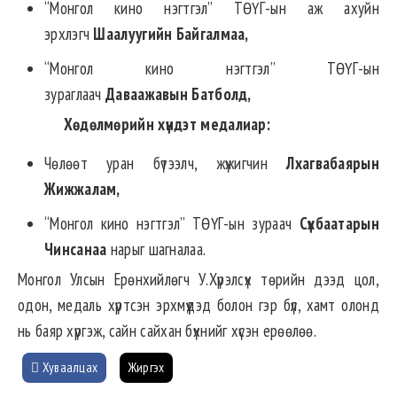
“Монгол кино нэгтгэл” ТӨҮГ-ын аж ахуйн
эрхлэгч
Шаалуугийн Байгалмаа,
“Монгол кино нэгтгэл” ТӨҮГ-ын
зураглаач
Даваажавын Батболд,
Хөдөлмөрийн хүндэт медалиар
:
Чөлөөт уран бүтээлч, жүжигчин
Лхагвабаярын
Жижжалам,
“Монгол кино нэгтгэл” ТӨҮГ-ын зураач
Сүхбаатарын
Чинсанаа
нарыг шагналаа.
Монгол Улсын Ерөнхийлөгч У.Хүрэлсүх төрийн дээд цол,
одон, медаль хүртсэн эрхмүүдэд болон гэр бүл, хамт олонд
нь баяр хүргэж, сайн сайхан бүхнийг хүсэн ерөөлөө.
Хуваалцах
Жиргэх