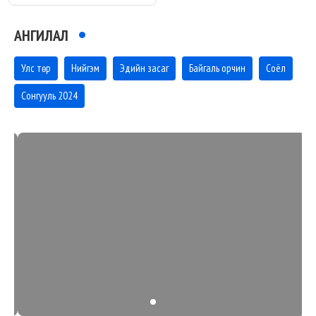
АНГИЛАЛ
Улс төр
Нийгэм
Эдийн засаг
Байгаль орчин
Соёл
Сонгууль 2024