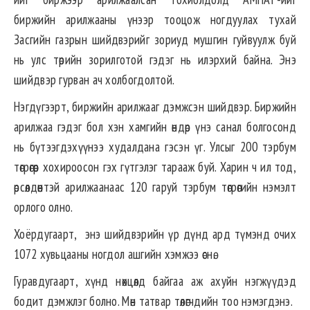
биржийн арилжааны үнээр тооцож ногдуулах тухай
Засгийн газрын шийдвэрийг зориуд мушгин гуйвуулж буй
нь улс төрийн зорилготой гэдэг нь илэрхий байна. Энэ
шийдвэр гурван ач холбогдолтой.
Нэгдүгээрт, биржийн арилжааг дэмжсэн шийдвэр. Биржийн
арилжаа гэдэг бол хэн хамгийн өндөр үнэ санал болгосонд
нь бүтээгдэхүүнээ худалдана гэсэн үг. Улсыг 200 тэрбум
төгрөгөөр хохироосон гэх гүтгэлэг тарааж буй. Харин ч ил тод,
өрсөлдөөнтэй арилжаанаас 120 гаруй тэрбум төгрөгийн нэмэлт
орлого олно.
Хоёрдугаарт, энэ шийдвэрийн үр дүнд ард түмэнд очих
1072 хувьцааны ногдол ашгийн хэмжээ өснө.
Гуравдугаарт, хүнд нөхцөлд байгаа аж ахуйн нэгжүүдэд
бодит дэмжлэг болно. Мөн татвар төлөгчдийн тоо нэмэгдэнэ.