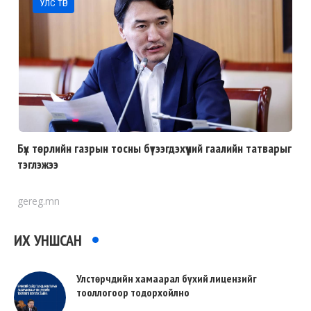
УЛС ТӨР
Бүх төрлийн газрын тосны бүтээгдэхүүний гаалийн татварыг
тэглэжээ
gereg.mn
ИХ УНШСАН
Улстөрчдийн хамаарал бүхий лицензийг
тооллогоор тодорхойлно