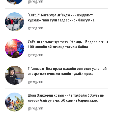
gereg.mn
“COP17” Бага хурлыг Үндэсний цэцэрлэгт
хүрээлэнгийн зүүн талд зохион байгуулна
gereg.mn
Соёлын гавьяат зүтгэлтэн Жамцын Бадраа агсны
100 жилийн ой энэ онд тохиож байна
gereg.mn
Г.Ганцэцэг: Бид ирээд дэлхийн сонгодог урлагтай
эн зэрэгцэж очих хөгжлийн тухай л ярьсан
gereg.mn
Шинэ Хархорин хотын нийт талбайн 50 хувь нь
ногоон байгууламж, 30 хувь нь барилгажих
талбай, 20 хувь нь авто зам байна
gereg.mn