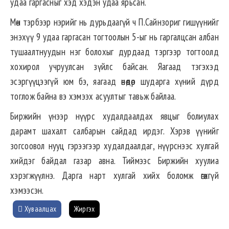
удаа гаргасныг хэд хэдэн удаа ярьсан.
Мөн тэрбээр нэрийг нь дурьдаагүй ч П.Сайнзориг гишүүнийг
энэхүү 9 удаа гаргасан тогтоолын 5-ыг нь гаргалцсан албан
тушаалтнуудын нэг болохыг дурдаад тэргээр тогтоолд
хохирол учруулсан зүйлс байсан. Яагаад тэгэхэд
эсэргүүцээгүй юм бэ, яагаад өнөөдөр шударга хүний дүрд
тоглож байна вэ хэмээх асуултыг тавьж байлаа.
Биржийн үнээр нүүрс худалдаалдах явцыг болиулах
дарамт шахалт салбарын сайдад ирдэг. Хэрэв үүнийг
зогсоовол нууц гэрээгээр худалдаалдаг, нүүрснээс хулгай
хийдэг байдал газар авна. Тиймээс Биржийн хуулиа
хэрэгжүүлнэ. Дарга нарт хулгай хийх боломж өгөхгүй
хэмээсэн.
Хуваалцах
Жиргэх