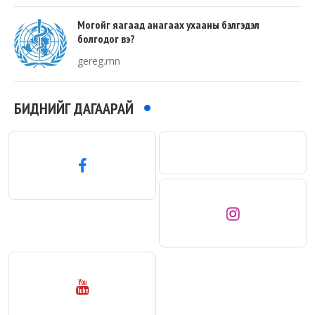
Могойг яагаад анагаах ухааны бэлгэдэл
болгодог вэ?
gereg.mn
БИДНИЙГ ДАГААРАЙ