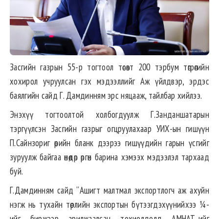
Засгийн газрын 55-р тогтоол төсөвт 200 тэрбум төгрөгийн
хохирол учруулсан гэх мэдээллийг Аж үйлдвэр, эрдэс
баялгийн сайд Г. Дамдинням эрс няцааж, тайлбар хийлээ.
Энэхүү тогтоолтой холбогдуулж Г.Занданшатарын
тэргүүлсэн Засгийн газрыг огцруулахаар УИХ-ын гишүүн
П.Сайнзориг өөрийн бланк дээрээ гишүүдийн гарын үсгийг
зуруулж байгаа өнөөдөр өргөн барина хэмээх мэдээлэл тархаад
буй.
Г.Дамдинням сайд “Ашигт малтмал экспортлогч аж ахуйн
нэгж нь тухайн төрлийн экспортын бүтээгдэхүүнийхээ ¼-
ийг биржээр арилжаалсан тохиолдолд АМНАТ-ийг