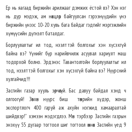
Ер нь яагаад биржийн арилжааг дэмжих ёстой вэ? Хэн нэг
нь дур мэдэж, ам нөхцлөөр байгуулсан гэрээнүүдийн үнэ
биржийн үнээс 10-20 хувь бага байдаг гэдгийг мэргэжлийн
хүмүүсийн дүгнэлт баталдаг.
Борлуулалтыг ил тод, нээлттэй болгохыг хэн хүсэхгүй
байна вэ? Үүнийг бүр нарийвчилж асуувал хариулт маш
тодорхой болно. Эрдэнэс Тавантолгойн борлуулалтыг ил
тод, нээлттэй болгохыг хэн хүсэхгүй байна вэ? Нүүрсний
хулгайчид!!!
Засгийн газар хууль зөрчөөгүй. Бас давуу байдал хэнд ч
олгоогүй! Зөвхөн нүүрс биш төмрийн хүдэр, жонш
экспортлогч 400 гаруй аж ахуйн нэгжид хамааралтай
шийдвэр!” хэмээн мэдэгдлээ. Мөн тэрбээр Засгийн газрын
энэхүү 55 дугаар тогтоол шиг тогтоол өмнөх Засгийн үед 9