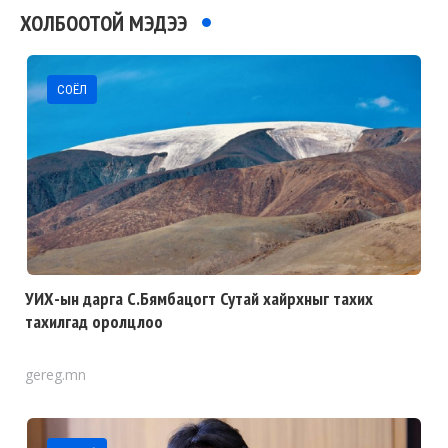
ХОЛБООТОЙ МЭДЭЭ
СОЁЛ
УИХ-ын дарга С.Бямбацогт Сутай хайрхныг тахих
тахилгад оролцлоо
gereg.mn