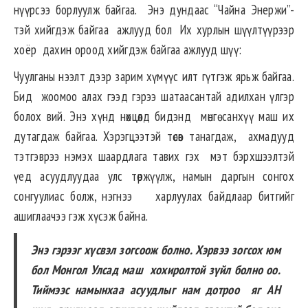
нүүрсээ борлуулж байгаа. Энэ дундаас “Чайна Энержи”-
тэй хийгдэж байгаа ажлууд бол Их хурлын шүүлтүүрээр
хоёр дахин ороод хийгдэж байгаа ажлууд шүү:
Чуулганы нээлт дээр зарим хүмүүс илт гүтгэж ярьж байгаа.
Бид жоомоо алах гээд гэрээ шатаасантай адилхан үлгэр
болох вий. Энэ хүнд нөхцөлд бидэнд мөнгө санхүү маш их
дутагдаж байгаа. Хэрэгцээтэй төсөв танагдаж, ахмадууд
тэтгэврээ нэмэх шаардлага тавих гэх мэт бэрхшээлтэй
үед асуудлуудаа улс төржүүлж, намын даргын сонгох
сонгуулиас болж, нэгнээ харлуулах байдлаар битгийг
ашиглаачээ гэж хүсэж байна.
Энэ гэрээг хүсвэл зогсоож болно. Хэрвээ зогсох юм
бол Монгол Улсад маш хохиролтой зүйл болно оо.
Тиймээс намынхаа асуудлыг нам дотроо яг АН