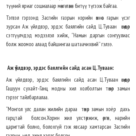
түүний яриаг сошиалаар мөнгө төлөн битүү түгээж байгаа.
Тэгвэл гэрээнд Засгийн газрын нэрийн өмнөөс гарын үсэг
зурсан Аж үйлдвэр, эрдэс баялгийн сайд Ц.Туваан өнөөдөр
сэтгүүлчдэд мэдээлэл хийж, “Намын даргын сонгуулиас
болж жоомоо алаад байшингаа шатаачихвий” гэлээ.
Аж үйлдвэр, эрдэс баялгийн сайд асан Ц.Туваан:
Аж үйлдвэр, эрдэс баялгийн сайд асан Ц.Туваан өнөөдөр
Гашуун сухайт-Ганц модны хил холболтын төмөр замын
гэрээг тайлбарлалаа.
“Монгол улс далан жилийн дараа төмөр замын хоёр дахь
гарцтай болсон.Хорин жил улстөржиж, өргөн, нарийн
царигтай болно, болохгүй гэж явсаар хамтарсан Засгийн
газрын үед ажил хэрэг болсон.