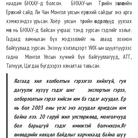
наадам БНХАУ-д болсон. БНХАУ-ын Төрийн зөвлөлийн
Ерөнхий сайд Ли Чан Монгол улсын ерөнхий сайдыг энэ арга
хэмжээндээ урьсан. Хоёр улсын төрийн өндөрлөгүүд уулзах
мөч нь БНХАУ-д байсан учраас тэнд зурсан гэдгийг хэлье.
Гадаад яамныхан бүх мэдээллийг нь аваад зохион
байгуулаад зурсан. Энэхүү хэлэлцээрт УИХ-ын шүүлтүүрээс
гадна Монгол Улсын хүчний бүх байгууллагууд, АТГ,
Тагнуул, Цагдаа бүгдээрээ хяналтаа тавьсан.
Яагаад хил холболтын гэрээгээ хийхгүй, гуя
дагуулж хүзүү гэдэг шиг экспортын гэрээ,
олборлолтын гэрээ хийсэн юм бэ гэдэг асуудал. Ер
нь бол 2003 оны үеэс энэ асуудал яригдсан юм
байна лээ. 20 гаруй жил улстөржөөд, монголчууд
бол барьцгүй гэдэг имижтэй болчихсон.Яг
өнөөдрийн нөхцөл байдлыг харчихаад байна шүү