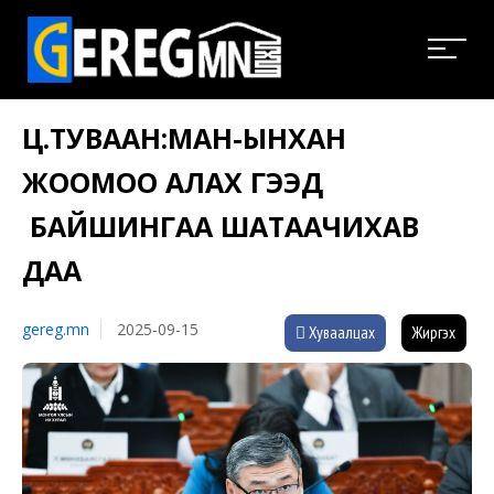
Ц.ТУВААН:МАН-ЫНХАН
ЖООМОО АЛАХ ГЭЭД
БАЙШИНГАА ШАТААЧИХАВ
ДАА
gereg.mn
2025-09-15
Хуваалцах
Жиргэх