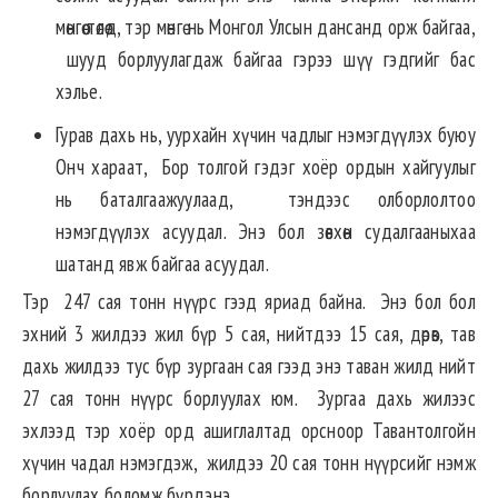
мөнгөө төлөөд, тэр мөнгө нь Монгол Улсын дансанд орж байгаа,
шууд борлуулагдаж байгаа гэрээ шүү гэдгийг бас
хэлье.
Гурав дахь нь, уурхайн хүчин чадлыг нэмэгдүүлэх буюу
Онч хараат, Бор толгой гэдэг хоёр ордын хайгуулыг
нь баталгаажуулаад, тэндээс олборлолтоо
нэмэгдүүлэх асуудал. Энэ бол зөвхөн судалгааныхаа
шатанд явж байгаа асуудал.
Тэр 247 сая тонн нүүрс гээд яриад байна. Энэ бол бол
эхний 3 жилдээ жил бүр 5 сая, нийтдээ 15 сая, дөрөв, тав
дахь жилдээ тус бүр зургаан сая гээд энэ таван жилд нийт
27 сая тонн нүүрс борлуулах юм. Зургаа дахь жилээс
эхлээд тэр хоёр орд ашиглалтад орсноор Тавантолгойн
хүчин чадал нэмэгдэж, жилдээ 20 сая тонн нүүрсийг нэмж
борлуулах боломж бүрдэнэ.