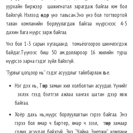
уурхайн биржээр шажигнатал зарагдаж байгаа юм бол
байхгүй. Нэлээд өндөр үнэ тавьсан.Энэ үнэ бол тогтвортой
таван компанийн борлуулагдаж байгаа нүүрснээс 4-5
дахин бага нүүрс зарж байгаа.
Үнэ бол 1-3 сарын хугацаанд томьёогоороо шинчлэгдэж
байдаг.Түүнээс биш 50 ам.доллароор 16 жилийн турш
нүүрсээ зарна гэдэг зүйл байхгүй.
“Гурвыг цогцоор нь” гэдэг асуудлыг тайлбарлаж өгье.
Нэг дэх нь, Төмөр замын хил холболтын асуудал. Үүнийг
эхлэх гээд бэлтгэл ажлаа хангах шатан дээр явж
байгаа.
Хоёр дахь нь,нүүрс борлуулалтын гэрээ байгаа. Энэ
гэрээ бол ямар ч бартер, ямар ч зээл, төмөр замаар
солих асуудал байхгүй. Энэ “Чайна Энержи” компани