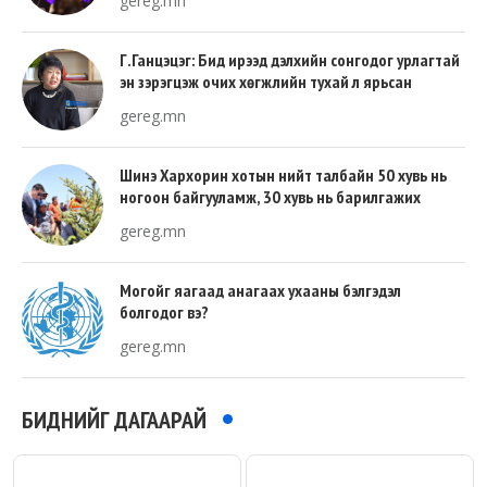
gereg.mn
Г.Ганцэцэг: Бид ирээд дэлхийн сонгодог урлагтай
эн зэрэгцэж очих хөгжлийн тухай л ярьсан
gereg.mn
Шинэ Хархорин хотын нийт талбайн 50 хувь нь
ногоон байгууламж, 30 хувь нь барилгажих
талбай, 20 хувь нь авто зам байна
gereg.mn
Могойг яагаад анагаах ухааны бэлгэдэл
болгодог вэ?
gereg.mn
БИДНИЙГ ДАГААРАЙ