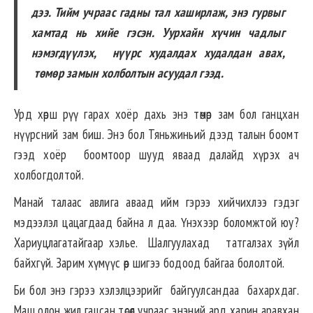
дээ. Тийм учраас гадны тал хаширлаж, энэ гурвыг
хамтад нь хийе гэсэн. Уурхайн хүчин чадлыг
нэмэгдүүлэх, нүүрс худалдах худалдан авах,
төмөр замын холболтын асуудал гээд.
Урд хөрш рүү гарах хоёр дахь энэ төмөр зам бол ганцхан
нүүрсний зам биш. Энэ бол Тяньжиньий дээд талын боомт
гээд хоёр боомтоор шууд яваад далайд хүрэх ач
холбогдолтой.
Манай талаас авлига аваад ийм гэрээ хийчихлээ гэдэг
мэдээлэл цацагдаад байна л даа. Үнэхээр боломжтой юу?
Хариуцлагатайгаар хэлье. Шалгуулахад татгалзах зүйл
байхгүй. Зарим хүмүүс өөр шигээ бодоод байгаа бололтой.
Би бол энэ гэрээ хэлэлцээрийг байгуулсандаа бахархдаг.
Маш олон жил гацсан төсөл учраас энэний ард харин аравхан