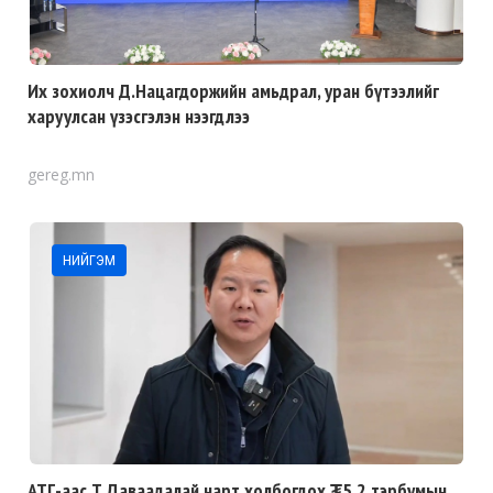
Их зохиолч Д.Нацагдоржийн амьдрал, уран бүтээлийг
харуулсан үзэсгэлэн нээгдлээ
gereg.mn
НИЙГЭМ
АТГ-аас Т.Даваадалай нарт холбогдох ₮5.2 тэрбумын