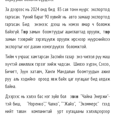
За дээрээс нь 2024 онд бид 83 сая тонн нүүрс экспортод
гаргасан. Үүний бараг 90 хувийг нь авто замаар экспортод
гаргасан. Бид энэнээс дээш нь нэмэх ямар ч боломж
байхгүй. Төмөр замын боомтуудыг ашиглалтад оруулж, төмөр
замын тээврийг зэрэгцүүлж оруулж ирснээр нүүрснийхээ
экспортыг нэг дахин нэмэгдүүлэх боломжтой.
Тийм ч учраас хамтарсан Засгийн газар энэ чиглэл рүү маш
хүчтэй ажиллаж гэрээг хийж чадсан. Шивээ хүрэн, Сэхээ,
Бичигт, Зүүн хатавч, Ханги Мандалын боомтуудын ажил
руу аль хэдийнэ ороод явж байх цаг хугацааг бид алдаж
байна.
Дээрээс нь хэлэх бас нэг зүйл бол зөвхөн “Чайна Энержи”-
тэй биш, “Норенко”,” Чалко”, “”Жайо”, “Экоммерс” гээд
нийт таван компанитай урт хугацааны хэлэлцээрээр