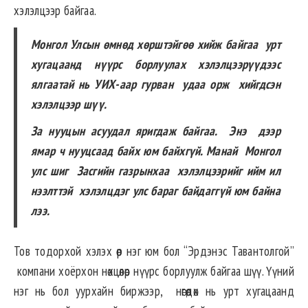
хэлэлцээр байгаа.
Монгол Улсын өмнөд хөрштэйгөө хийж байгаа урт
хугацаанд нүүрс борлуулах хэлэлцээрүүдээс
ялгаатай нь УИХ-аар гурван удаа орж хийгдсэн
хэлэлцээр шүү.
За нууцын асуудал яригдаж байгаа. Энэ дээр
ямар ч нууцсаад байх юм байхгүй. Манай Монгол
улс шиг Засгийн газрынхаа хэлэлцээрийг ийм ил
нээлттэй хэлэлцдэг улс бараг байдаггүй юм байна
лээ.
Тов тодорхой хэлэх өөр нэг юм бол “Эрдэнэс Тавантолгой”
компани хоёрхон нөхцөлөөр нүүрс борлуулж байгаа шүү. Үүний
нэг нь бол уурхайн биржээр, нөгөөдөх нь урт хугацаанд