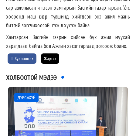
сар ажилласан ч гэсэн хамтарсан Засгийн газар гарсан. Улс
хооронд маш өндөр түвшинд хийгдсэн энэ ажил маань
битгий зогсчихоосой гэж л хүсэж байна.
Хамтарсан Засгийн газрын хийсэн бүх ажил муухай
харагдаад байгаа бол Ажлын хэсэг гаргаад зогсоож болно.
Хуваалцах
Жиргэх
ХОЛБООТОЙ МЭДЭЭ
ДУРСАХУЙ