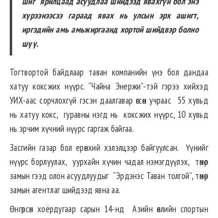
шиг ярилцаад асуудлаа шийдээд явахгүй бол энэ
хүрээнээсээ гараад явах нь улсын эрх ашигт,
иргэдийн амь амьжиргаанд хортой шийдвэр болно
шүү.
Тогтвортой байдлаар таван компанийн үнэ бол дандаа
хатуу коксжих нүүрс. “Чайна Энержи”-тэй гэрээ хийхэд
УИХ-аас сорчлохгүй гэсэн даалгавар өгсөн учраас 55 хувьд
нь хатуу кокс, гуравны нэгд нь коксжих нүүрс, 10 хувьд
нь эрчим хүчний нүүрс гаргаж байгаа.
Засгийн газар бол ерөнхий хэлэлцээр байгуулсан. Үүнийг
нүүрс борлуулах, уурхайн хүчин чадал нэмэгдүүлэх, төмөр
замын гээд олон асуудлуудыг “Эрдэнэс Таван толгой”, төмөр
замын агентлаг шийдээд явна аа.
Өнгөрсөн хоёрдугаар сарын 14-нд Азийн өвлийн спортын