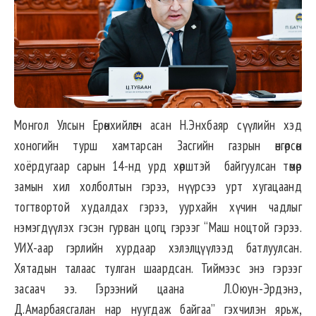
Монгол Улсын Ерөнхийлөгч асан Н.Энхбаяр сүүлийн хэд
хоногийн турш хамтарсан Засгийн газрын өнгөрсөн
хоёрдугаар сарын 14-нд урд хөрштэй байгуулсан төмөр
замын хил холболтын гэрээ, нүүрсээ урт хугацаанд
тогтвортой худалдах гэрээ, уурхайн хүчин чадлыг
нэмэгдүүлэх гэсэн гурван цогц гэрээг “Маш ноцтой гэрээ.
УИХ-аар гэрлийн хурдаар хэлэлцүүлээд батлуулсан.
Хятадын талаас тулган шаардсан. Тиймээс энэ гэрээг
засаач ээ. Гэрээний цаана Л.Оюун-Эрдэнэ,
Д.Амарбаясгалан нар нуугдаж байгаа” гэхчилэн ярьж,