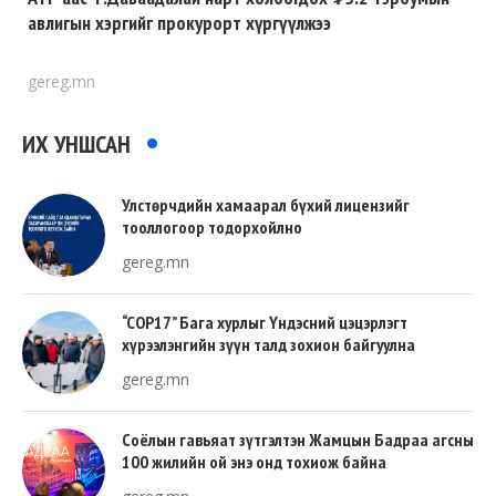
авлигын хэргийг прокурорт хүргүүлжээ
gereg.mn
ИХ УНШСАН
Улстөрчдийн хамаарал бүхий лицензийг
тооллогоор тодорхойлно
gereg.mn
“COP17” Бага хурлыг Үндэсний цэцэрлэгт
хүрээлэнгийн зүүн талд зохион байгуулна
gereg.mn
Соёлын гавьяат зүтгэлтэн Жамцын Бадраа агсны
100 жилийн ой энэ онд тохиож байна