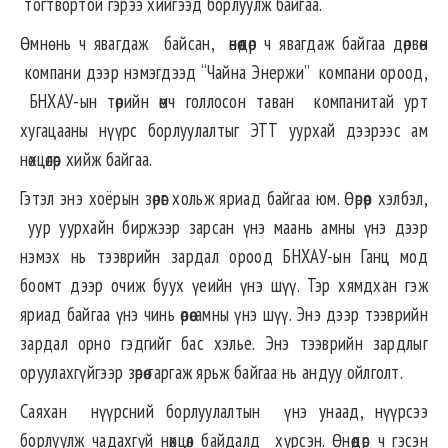
тогтвортой гэрээ хийгээд борлуулж байгаа.
Өмнө нь ч явагдаж байсан, өнөөдөр ч явагдаж байгаа дөрвөн
компани дээр нэмэгдээд “Чайна Энержи” компани ороод,
БНХАУ-ын төрийн өмч голлосон таван компанитай урт
хугацааны нүүрс борлуулалтыг ЭТТ уурхай дээрээс ам
нөхцөлөөр хийж байгаа.
Гэтэл энэ хоёрын зөрөөг хольж яриад байгаа юм. Өөрөөр хэлбэл,
уур уурхайн биржээр зарсан үнэ маань амны үнэ дээр
нэмэх нь тээврийн зардал ороод БНХАУ-ын Ганц мод
боомт дээр очиж буух үеийн үнэ шүү. Тэр хямдхан гэж
яриад байгаа үнэ чинь өөрөө амны үнэ шүү. Энэ дээр тээврийн
зардал орно гэдгийг бас хэлье. Энэ тээврийн зардлыг
оруулахгүйгээр зөрөө гаргаж ярьж байгаа нь андуу ойлголт.
Саяхан нүүрсний борлуулалтын үнэ унаад, нүүрсээ
борлуулж чадахгүй нөхцөл байдалд хүрсэн. Өнөөдөр ч гэсэн