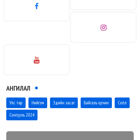
АНГИЛАЛ
Улс төр
Нийгэм
Эдийн засаг
Байгаль орчин
Соёл
Сонгууль 2024