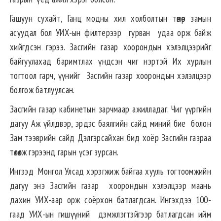
Гашуун сухайт, Ганц модны хил холболтын төмөр замын
асуудал бол УИХ-ын филтерээр гурван удаа орж байж
хийгдсэн гэрээ. Засгийн газар хоорондын хэлэлцээрийг
байгуулахад баримтлах үндсэн чиг нэртэй Их хурлын
тогтоол гарч, үүнийг Засгийн газар хоорондын хэлэлцээр
болгож батлуулсан.
Засгийн газар кабинетын зарчмаар ажилладаг. Чиг үүргийн
дагуу Аж үйлдвэр, эрдэс баялгийн сайд миний бие болон
Зам тээврийн сайд Дэлгэрсайхан бид хоёр Засгийн газраа
төлөөлж гэрээнд гарын үсэг зурсан.
Ингээд Монгол Улсад хэрэгжиж байгаа хууль тогтоомжийн
дагуу энэ Засгийн газар хоорондын хэлэлцээр маань
дахин УИХ-аар орж соёрхон батлагдсан. Ингэхдээ 100-
гаад УИХ-ын гишүүний дэмжлэгтэйгээр батлагдсан ийм