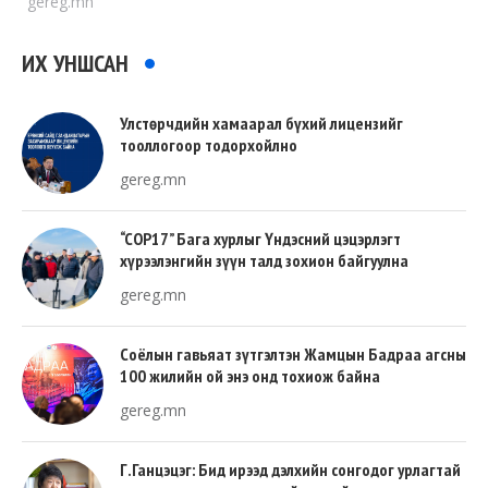
gereg.mn
ИХ УНШСАН
Улстөрчдийн хамаарал бүхий лицензийг
тооллогоор тодорхойлно
gereg.mn
“COP17” Бага хурлыг Үндэсний цэцэрлэгт
хүрээлэнгийн зүүн талд зохион байгуулна
gereg.mn
Соёлын гавьяат зүтгэлтэн Жамцын Бадраа агсны
100 жилийн ой энэ онд тохиож байна
gereg.mn
Г.Ганцэцэг: Бид ирээд дэлхийн сонгодог урлагтай