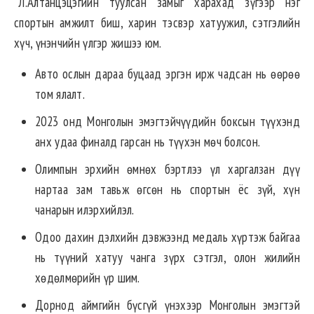
“Л.Алтанцэцэгийн туулсан замыг харахад зүгээр нэг
спортын амжилт биш, харин тэсвэр хатуужил, сэтгэлийн
хүч, үнэнчийн үлгэр жишээ юм.
Авто ослын дараа буцаад эргэн ирж чадсан нь өөрөө
том ялалт.
2023 онд Монголын эмэгтэйчүүдийн боксын түүхэнд
анх удаа финалд гарсан нь түүхэн мөч болсон.
Олимпын эрхийн өмнөх бэртлээ үл харгалзан дүү
нартаа зам тавьж өгсөн нь спортын ёс зүй, хүн
чанарын илэрхийлэл.
Одоо дахин дэлхийн дэвжээнд медаль хүртэж байгаа
нь түүний хатуу чанга зүрх сэтгэл, олон жилийн
хөдөлмөрийн үр шим.
Дорнод аймгийн бүсгүй үнэхээр Монголын эмэгтэй