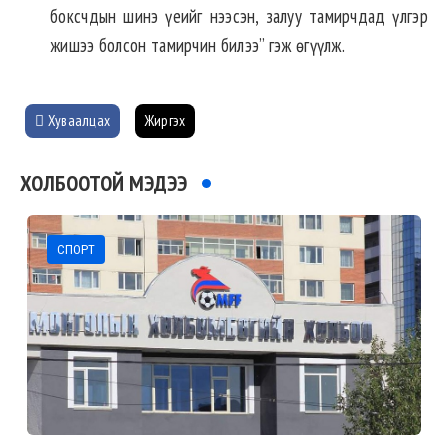
боксчдын шинэ үеийг нээсэн, залуу тамирчдад үлгэр
жишээ болсон тамирчин билээ” гэж өгүүлж.
Хуваалцах
Жиргэх
ХОЛБООТОЙ МЭДЭЭ
СПОРТ