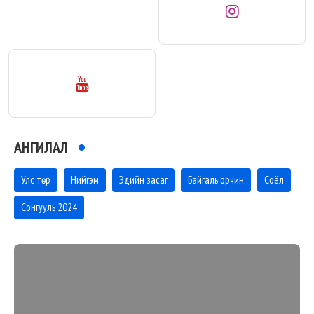
АНГИЛАЛ
Улс төр
Нийгэм
Эдийн засаг
Байгаль орчин
Соёл
Сонгууль 2024