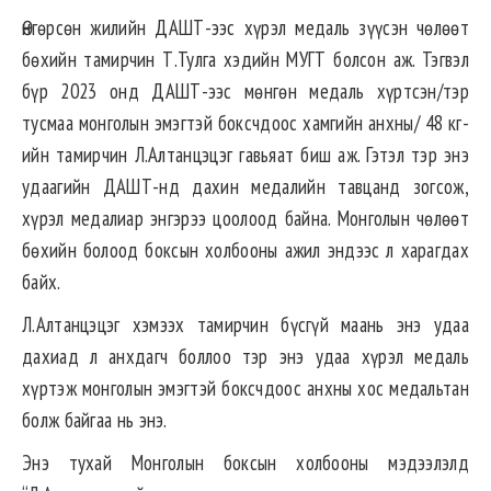
Өнгөрсөн жилийн ДАШТ-ээс хүрэл медаль зүүсэн чөлөөт
бөхийн тамирчин Т.Тулга хэдийн МУГТ болсон аж. Тэгвэл
бүр 2023 онд ДАШТ-ээс мөнгөн медаль хүртсэн/тэр
тусмаа монголын эмэгтэй боксчдоос хамгийн анхны/ 48 кг-
ийн тамирчин Л.Алтанцэцэг гавьяат биш аж. Гэтэл тэр энэ
удаагийн ДАШТ-нд дахин медалийн тавцанд зогсож,
хүрэл медалиар энгэрээ цоолоод байна. Монголын чөлөөт
бөхийн болоод боксын холбооны ажил эндээс л харагдах
байх.
Л.Алтанцэцэг хэмээх тамирчин бүсгүй маань энэ удаа
дахиад л анхдагч боллоо тэр энэ удаа хүрэл медаль
хүртэж монголын эмэгтэй боксчдоос анхны хос медальтан
болж байгаа нь энэ.
Энэ тухай Монголын боксын холбооны мэдээлэлд