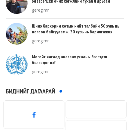
эн зэрэгцэж очих хөгжлийн тухай л ярьсан
gereg.mn
Шинэ Хархорин хотын нийт талбайн 50 хувь нь
ногоон байгууламж, 30 хувь нь барилгажих
талбай, 20 хувь нь авто зам байна
gereg.mn
Могойг яагаад анагаах ухааны бэлгэдэл
болгодог вэ?
gereg.mn
БИДНИЙГ ДАГААРАЙ