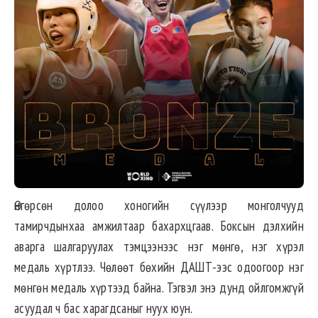
Өнгөрсөн долоо хоногийн сүүлээр монголчууд
тамирчдынхаа амжилтаар бахархцгаав. Боксын дэлхийн
аварга шалгаруулах тэмцээнээс нэг мөнгө, нэг хүрэл
медаль хүртлээ. Чөлөөт бөхийн ДАШТ-ээс одоогоор нэг
мөнгөн медаль хүртээд байна. Тэгвэл энэ дунд ойлгомжгүй
асуудал ч бас харагдсаныг нуух юун.