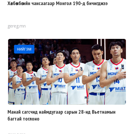
Хөлбөмбөгийн чансаагаар Монгол 190-д бичигджээ
gereg.mn
НИЙГЭМ
Манай сагсчид наймдугаар сарын 28-нд Вьетнамын
багтай тоглоно