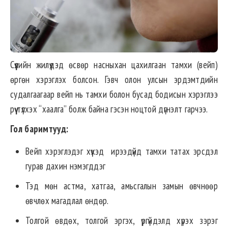
Сүүлийн жилүүдэд өсвөр насныхан цахилгаан тамхи (вейп)
өргөн хэрэглэх болсон. Гэвч олон улсын эрдэмтдийн
судалгаагаар вейп нь тамхи болон бусад бодисын хэрэглээ
рүү түлхэх “хаалга” болж байна гэсэн ноцтой дүгнэлт гарчээ.
Гол баримтууд:
Вейп хэрэглэдэг хүүхэд ирээдүйд тамхи татах эрсдэл
гурав дахин нэмэгддэг
Тэд мөн астма, хатгаа, амьсгалын замын өвчнөөр
өвчлөх магадлал өндөр.
Толгой өвдөх, толгой эргэх, үргүйдэлд хүрэх зэрэг