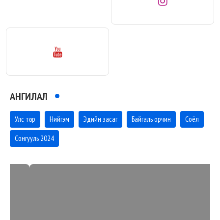
АНГИЛАЛ
Улс төр
Нийгэм
Эдийн засаг
Байгаль орчин
Соёл
Сонгууль 2024