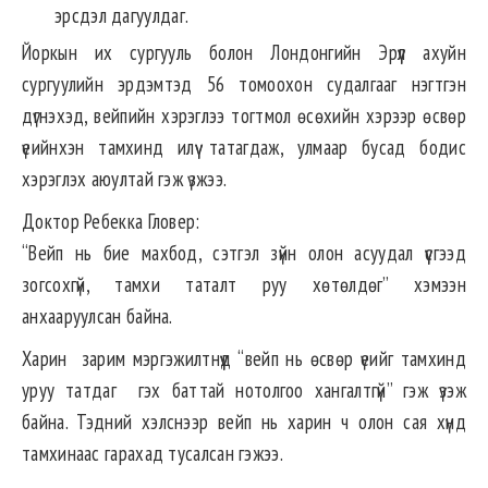
эрсдэл дагуулдаг.
Йоркын их сургууль болон Лондонгийн Эрүүл ахуйн
сургуулийн эрдэмтэд 56 томоохон судалгааг нэгтгэн
дүгнэхэд, вейпийн хэрэглээ тогтмол өсөхийн хэрээр өсвөр
үеийнхэн тамхинд илүү татагдаж, улмаар бусад бодис
хэрэглэх аюултай гэж үзжээ.
Доктор Ребекка Гловер:
“Вейп нь бие махбод, сэтгэл зүйн олон асуудал үүсгээд
зогсохгүй, тамхи таталт руу хөтөлдөг” хэмээн
анхааруулсан байна.
Харин зарим мэргэжилтнүүд “вейп нь өсвөр үеийг тамхинд
уруу татдаг гэх баттай нотолгоо хангалтгүй” гэж үзэж
байна. Тэдний хэлснээр вейп нь харин ч олон сая хүнд
тамхинаас гарахад тусалсан гэжээ.