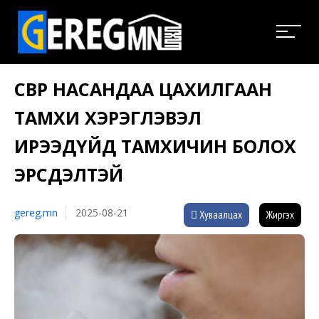
ӨСВӨР НАСАНДАА ЦАХИЛГААН
ТАМХИ ХЭРЭГЛЭВЭЛ
ИРЭЭДҮЙД ТАМХИЧИН БОЛОХ
ЭРСДЭЛТЭЙ
gereg.mn
2025-08-21
Хуваалцах
Жиргэх