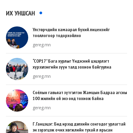
ИХ УНШСАН
Улстөрчдийн хамаарал бүхий лицензийг
тооллогоор тодорхойлно
gereg.mn
“COP17” Бага хурлыг Үндэсний цэцэрлэгт
хүрээлэнгийн зүүн талд зохион байгуулна
gereg.mn
Соёлын гавьяат зүтгэлтэн Жамцын Бадраа агсны
100 жилийн ой энэ онд тохиож байна
gereg.mn
Г.Ганцэцэг: Бид ирээд дэлхийн сонгодог урлагтай
эн зэрэгцэж очих хөгжлийн тухай л ярьсан