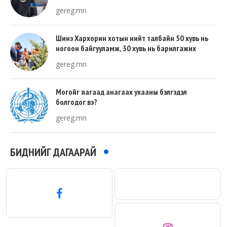
gereg.mn
Шинэ Хархорин хотын нийт талбайн 50 хувь нь
ногоон байгууламж, 30 хувь нь барилгажих
талбай, 20 хувь нь авто зам байна
gereg.mn
Могойг яагаад анагаах ухааны бэлгэдэл
болгодог вэ?
gereg.mn
БИДНИЙГ ДАГААРАЙ