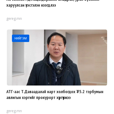
харуулсан үзэсгэлэн нээгдлээ
gereg.mn
НИЙГЭМ
АТГ-аас Т.Даваадалай нарт холбогдох ₮5.2 тэрбумын
авлигын хэргийг прокурорт хүргүүлжээ
gereg.mn