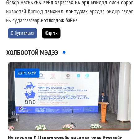
Өсвөр насныхны вейп хэрэглэх нь эрүүл мэндэд олон сөрөг
нөлөөтэй бөгөөд тамхинд донтуулах эрсдэл өндөр гэдэг
нь судалгаагаар нотлогдож байна.
Хуваалцах
Жиргэх
ХОЛБООТОЙ МЭДЭЭ
ДУРСАХУЙ
Их зохиолч Д.Нацагдоржийн амьдрал, уран бүтээлийг