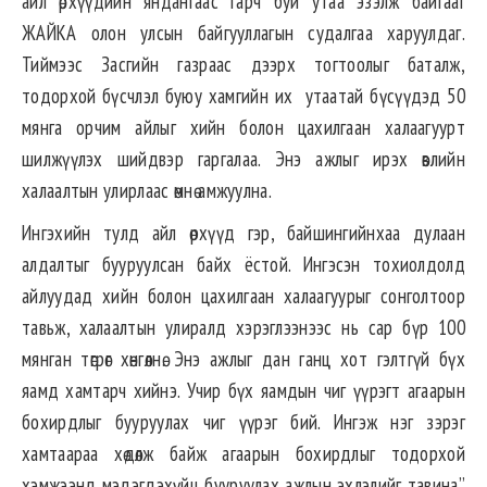
айл өрхүүдийн яндангаас гарч буй утаа эзэлж байгааг
ЖАЙКА олон улсын байгууллагын судалгаа харуулдаг.
Тиймээс Засгийн газраас дээрх тогтоолыг баталж,
тодорхой бүсчлэл буюу хамгийн их утаатай бүсүүдэд 50
мянга орчим айлыг хийн болон цахилгаан халаагуурт
шилжүүлэх шийдвэр гаргалаа. Энэ ажлыг ирэх өвлийн
халаалтын улирлаас өмнө амжуулна.
Ингэхийн тулд айл өрхүүд гэр, байшингийнхаа дулаан
алдалтыг бууруулсан байх ёстой. Ингэсэн тохиолдолд
айлуудад хийн болон цахилгаан халаагуурыг сонголтоор
тавьж, халаалтын улиралд хэрэглээнээс нь сар бүр 100
мянган төгрөг хөнгөлнө. Энэ ажлыг дан ганц хот гэлтгүй бүх
яамд хамтарч хийнэ. Учир бүх яамдын чиг үүрэгт агаарын
бохирдлыг бууруулах чиг үүрэг бий. Ингэж нэг зэрэг
хамтаараа хөдөлж байж агаарын бохирдлыг тодорхой
хэмжээнд мэдэгдэхүйц бууруулах ажлын эхлэлийг тавина”