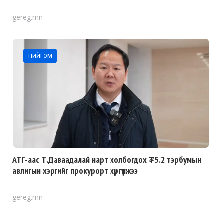
gereg.mn
НИЙГЭМ
АТГ-аас Т.Даваадалай нарт холбогдох ₮5.2 тэрбумын
авлигын хэргийг прокурорт хүргүүлжээ
gereg.mn