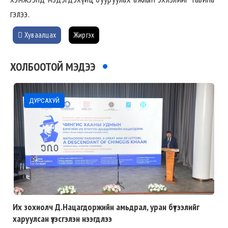
гэлээ.
Хуваалцах
Жиргэх
ХОЛБООТОЙ МЭДЭЭ
ДУРСАХУЙ
Их зохиолч Д.Нацагдоржийн амьдрал, уран бүтээлийг
харуулсан үзэсгэлэн нээгдлээ