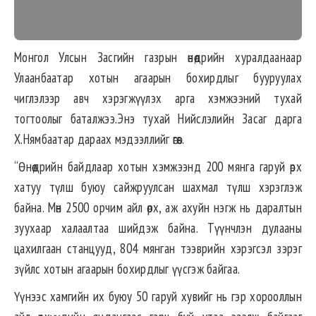
Монгол Улсын Засгийн газрын өнөөдрийн хуралдаанаар
Улаанбаатар хотын агаарын бохирдлыг бууруулах
чиглэлээр авч хэрэгжүүлэх арга хэмжээний тухай
тогтоолыг баталжээ.Энэ тухай Нийслэлийн Засаг дарга
Х.Нямбаатар дараах мэдээллийг өгөв.
“Өнөөдрийн байдлаар хотын хэмжээнд 200 мянга гаруй өрх
хатуу түлш буюу сайжруулсан шахмал түлш хэрэглэж
байна. Мөн 2500 орчим айл өрх, аж ахуйн нэгж нь даралтын
зуухаар халаалтаа шийдэж байна. Түүнчлэн дулааны
цахилгаан станцууд, 804 мянган тээврийн хэрэгсэл зэрэг
зүйлс хотын агаарын бохирдлыг үүсгэж байгаа.
Үүнээс хамгийн их буюу 50 гаруй хувийг нь гэр хорооллын