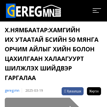
Х.НЯМБААТАР:ХАМГИЙН
ИХ УТААТАЙ БҮСИЙН 50 МЯНГА
ОРЧИМ АЙЛЫГ ХИЙН БОЛОН
ЦАХИЛГААН ХАЛААГУУРТ
ШИЛЖҮҮЛЭХ ШИЙДВЭР
ГАРГАЛАА
gereg.mn
2025-03-19
Хуваалцах
Жиргэх