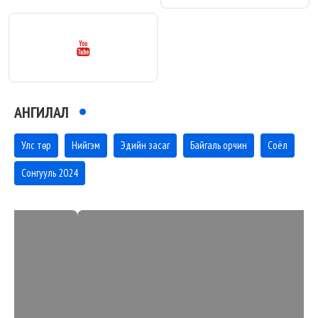
АНГИЛАЛ
Улс төр
Нийгэм
Эдийн засаг
Байгаль орчин
Соёл
Сонгууль 2024