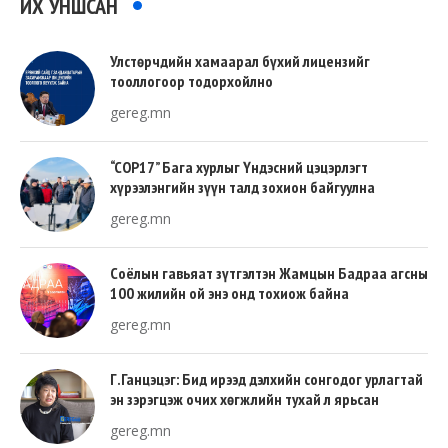
ИХ УНШСАН
Улстөрчдийн хамаарал бүхий лицензийг
тооллогоор тодорхойлно
gereg.mn
“COP17” Бага хурлыг Үндэсний цэцэрлэгт
хүрээлэнгийн зүүн талд зохион байгуулна
gereg.mn
Соёлын гавьяат зүтгэлтэн Жамцын Бадраа агсны
100 жилийн ой энэ онд тохиож байна
gereg.mn
Г.Ганцэцэг: Бид ирээд дэлхийн сонгодог урлагтай
эн зэрэгцэж очих хөгжлийн тухай л ярьсан
gereg.mn