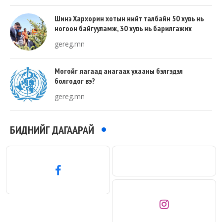
Шинэ Хархорин хотын нийт талбайн 50 хувь нь
ногоон байгууламж, 30 хувь нь барилгажих
талбай, 20 хувь нь авто зам байна
gereg.mn
Могойг яагаад анагаах ухааны бэлгэдэл
болгодог вэ?
gereg.mn
БИДНИЙГ ДАГААРАЙ