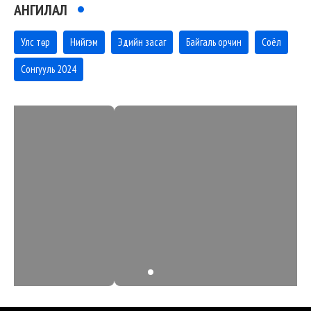
АНГИЛАЛ
Улс төр
Нийгэм
Эдийн засаг
Байгаль орчин
Соёл
Сонгууль 2024