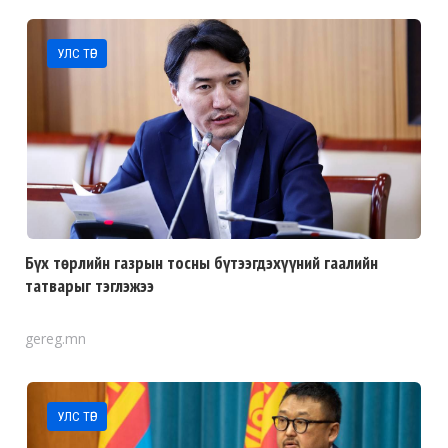
УЛС ТӨР
Бүх төрлийн газрын тосны бүтээгдэхүүний гаалийн
татварыг тэглэжээ
gereg.mn
УЛС ТӨР