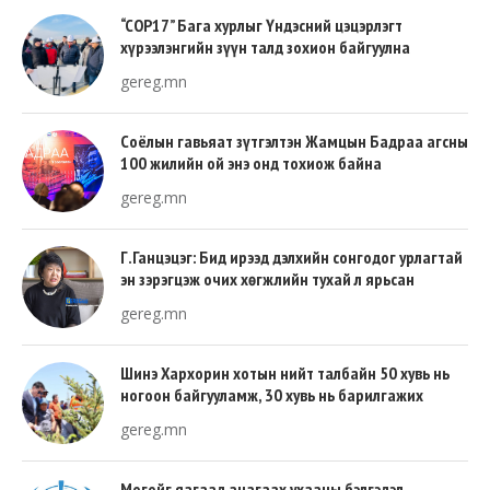
“COP17” Бага хурлыг Үндэсний цэцэрлэгт
хүрээлэнгийн зүүн талд зохион байгуулна
gereg.mn
Соёлын гавьяат зүтгэлтэн Жамцын Бадраа агсны
100 жилийн ой энэ онд тохиож байна
gereg.mn
Г.Ганцэцэг: Бид ирээд дэлхийн сонгодог урлагтай
эн зэрэгцэж очих хөгжлийн тухай л ярьсан
gereg.mn
Шинэ Хархорин хотын нийт талбайн 50 хувь нь
ногоон байгууламж, 30 хувь нь барилгажих
талбай, 20 хувь нь авто зам байна
gereg.mn
Могойг яагаад анагаах ухааны бэлгэдэл