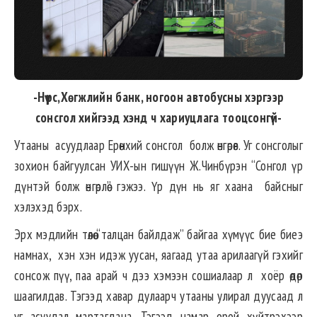
-Нүүрс,Хөгжлийн банк, ногоон автобусны хэргээр
сонсгол хийгээд хэнд ч хариуцлага тооцсонгүй-
Утааны асуудлаар Ерөнхий сонсгол болж өнгөрөв. Уг сонсголыг
зохион байгуулсан УИХ-ын гишүүн Ж.Чинбүрэн “Сонгол үр
дүнтэй болж өнгөрлөө” гэжээ. Үр дүн нь яг хаана байсныг
хэлэхэд бэрх.
Эрх мэдлийн төлөө “талцан байлдаж” байгаа хүмүүс бие биеэ
намнах, хэн хэн идэж уусан, яагаад утаа арилаагүй гэхийг
сонсож пүү, паа арай ч дээ хэмээн сошиалаар л хоёр өдөр
шаагилдав. Тэгээд хавар дулаарч утааны улирал дуусаад л
уг асуудал мартагдана. Тэгээд намар орой хүйтрэхээр