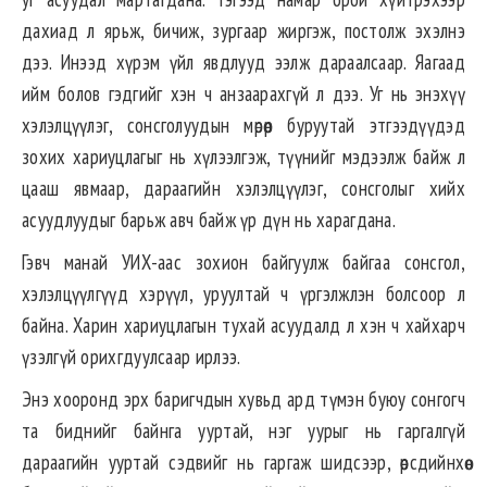
дахиад л ярьж, бичиж, зургаар жиргэж, постолж эхэлнэ
дээ. Инээд хүрэм үйл явдлууд ээлж дараалсаар. Яагаад
ийм болов гэдгийг хэн ч анзаарахгүй л дээ. Уг нь энэхүү
хэлэлцүүлэг, сонсголуудын мөрөөр буруутай этгээдүүдэд
зохих хариуцлагыг нь хүлээлгэж, түүнийг мэдээлж байж л
цааш явмаар, дараагийн хэлэлцүүлэг, сонсголыг хийх
асуудлуудыг барьж авч байж үр дүн нь харагдана.
Гэвч манай УИХ-аас зохион байгуулж байгаа сонсгол,
хэлэлцүүлгүүд хэрүүл, уруултай ч үргэлжлэн болсоор л
байна. Харин хариуцлагын тухай асуудалд л хэн ч хайхарч
үзэлгүй орихгдуулсаар ирлээ.
Энэ хооронд эрх баригчдын хувьд ард түмэн буюу сонгогч
та биднийг байнга ууртай, нэг уурыг нь гаргалгүй
дараагийн ууртай сэдвийг нь гаргаж шидсээр, өөрсдийнхөө