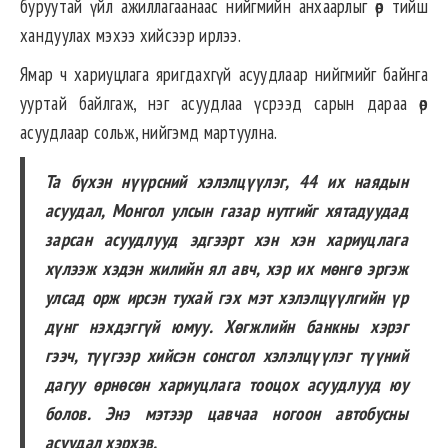
буруутай үйл ажиллагаанаас нийгмийн анхаарлыг өөр тийш
хандуулах мэхээ хийсээр ирлээ.
Ямар ч хариуцлага яригдахгүй асуудлаар нийгмийг байнга
ууртай байлгаж, нэг асуудлаа үсрээд сарын дараа өөр
асуудлаар сольж, нийгэмд мартуулна.
Та бүхэн нүүрсний хэлэлцүүлэг, 44 их наядын
асуудал, Монгол улсын газар нутгийг хятадуудад
зарсан асуудлууд эдгээрт хэн хэн хариуцлага
хүлээж хэдэн жилийн ял авч, хэр их мөнгө эргэж
улсад орж ирсэн тухай гэх мэт хэлэлцүүлгийн үр
дүнг нэхдэггүй юмуу. Хөгжлийн банкны хэрэг
гээч, түүгээр хийсэн сонсгол хэлэлцүүлэг түүний
дагуу өрнөсөн хариуцлага тооцох асуудлууд юу
болов. Энэ мэтээр цавчаа ногоон автобусны
асуудал хэрхэв.