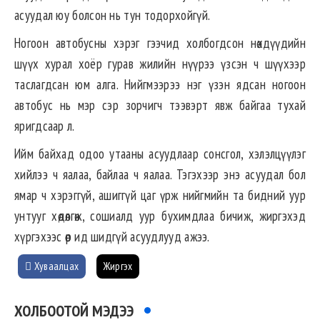
асуудал юу болсон нь тун тодорхойгүй.
Ногоон автобусны хэрэг гээчид холбогдсон нөхдүүдийн
шүүх хурал хоёр гурав жилийн нүүрээ үзсэн ч шүүхээр
таслагдсан юм алга. Нийгмээрээ нэг үзэн ядсан ногоон
автобус нь мэр сэр зорчигч тээвэрт явж байгаа тухай
яригдсаар л.
Ийм байхад одоо утааны асуудлаар сонсгол, хэлэлцүүлэг
хийлээ ч яалаа, байлаа ч яалаа. Тэгэхээр энэ асуудал бол
ямар ч хэрэггүй, ашиггүй цаг үрж нийгмийн та бидний уур
унтууг хөдөлгөж, сошиалд уур бухимдлаа бичиж, жиргэхэд
хүргэхээс өөр ид шидгүй асуудлууд ажээ.
Хуваалцах
Жиргэх
ХОЛБООТОЙ МЭДЭЭ