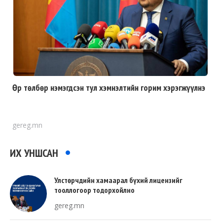
Өр төлбөр нэмэгдсэн тул хэмнэлтийн горим хэрэгжүүлнэ
gereg.mn
ИХ УНШСАН
Улстөрчдийн хамаарал бүхий лицензийг
тооллогоор тодорхойлно
gereg.mn