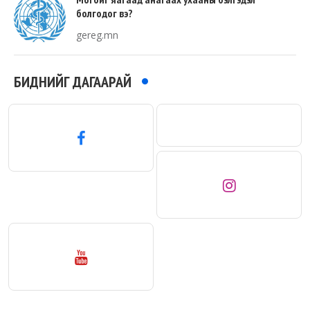
болгодог вэ?
gereg.mn
БИДНИЙГ ДАГААРАЙ