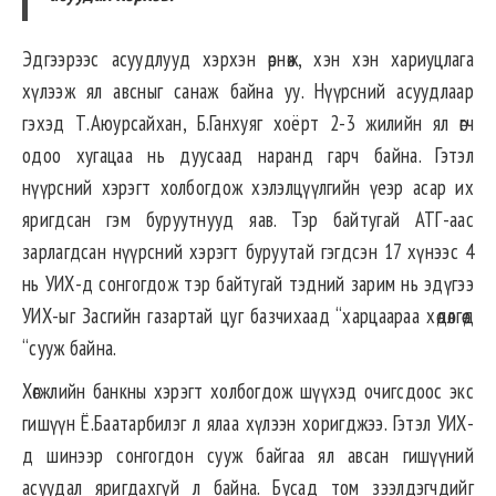
Эдгээрээс асуудлууд хэрхэн өрнөж, хэн хэн хариуцлага
хүлээж ял авсныг санаж байна уу. Нүүрсний асуудлаар
гэхэд Т.Аюурсайхан, Б.Ганхуяг хоёрт 2-3 жилийн ял өгч
одоо хугацаа нь дуусаад наранд гарч байна. Гэтэл
нүүрсний хэрэгт холбогдож хэлэлцүүлгийн үеэр асар их
яригдсан гэм буруутнууд яав. Тэр байтугай АТГ-аас
зарлагдсан нүүрсний хэрэгт буруутай гэгдсэн 17 хүнээс 4
нь УИХ-д сонгогдож тэр байтугай тэдний зарим нь эдүгээ
УИХ-ыг Засгийн газартай цуг базчихаад “харцаараа хөдөлгөөд
“сууж байна.
Хөгжлийн банкны хэрэгт холбогдож шүүхэд очигсдоос экс
гишүүн Ё.Баатарбилэг л ялаа хүлээн хоригджээ. Гэтэл УИХ-
д шинээр сонгогдон сууж байгаа ял авсан гишүүний
асуудал яригдахгүй л байна. Бусад том зээлдэгчдийг