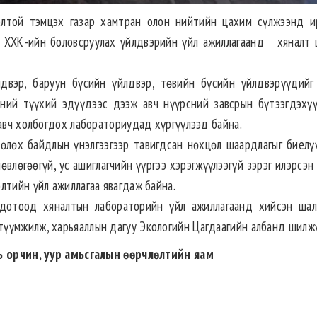
олтой тэмцэх газар хамтран олон нийтийн цахим сүлжээнд и
ш” ХХК-ийн боловсруулах үйлдвэрийн үйл ажиллагаанд хяналт 
двэр, баруун бүсийн үйлдвэр, төвийн бүсийн үйлдвэрүүдийг
ний түүхий эдүүдээс дээж авч нүүрсний завсрын бүтээгдэхү
 авч холбогдох лабораториудад хүргүүлээд байна.
өлөх байдлын үнэлгээгээр тавигдсан нөхцөл шаардлагыг биелүү
лөгөөгүй, ус ашиглагчийн үүргээ хэрэгжүүлээгүй зэрэг илэрсэн 
лтийн үйл ажиллагаа явагдаж байна.
дотоод хяналтын лабораторийн үйл ажиллагаанд хийсэн шал
түүмжилж, харьяаллын дагуу Экологийн Цагдаагийн албанд шилж
ь орчин, уур амьсгалын өөрчлөлтийн яам