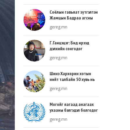
Соёлын гавьяат зүтгэлтэн
Жамцын Бадраа агсны
100 жилийн ой энэ онд
gereg.mn
тохиож байна
Г.Ганцэцэг: Бид ирээд
дэлхийн сонгодог
урлагтай эн зэрэгцэж очих
gereg.mn
хөгжлийн тухай л ярьсан
Шинэ Хархорин хотын
нийт талбайн 50 хувь нь
ногоон байгууламж, 30
gereg.mn
хувь нь барилгажих
талбай, 20 хувь нь авто
зам байна
Могойг яагаад анагаах
ухааны бэлгэдэл болгодог
вэ?
gereg.mn