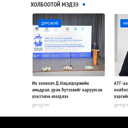
ХОЛБООТОЙ МЭДЭЭ
ДУРСАХУЙ
НИ
Их зохиолч Д.Нацагдоржийн
АТГ-аа
амьдрал, уран бүтээлийг харуулсан
холбог
үзэсгэлэн нээгдлээ
хэргий
gereg.mn
gereg.