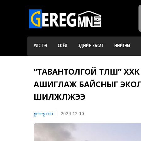
УЛС ТӨР
СОЁЛ
ЭДИЙН ЗАСАГ
НИЙГЭМ
“ТАВАНТОЛГОЙ ТҮЛШ” ХХ
АШИГЛАЖ БАЙСНЫГ ЭКО
ШИЛЖҮҮЛЖЭЭ
gereg.mn
2024-12-10