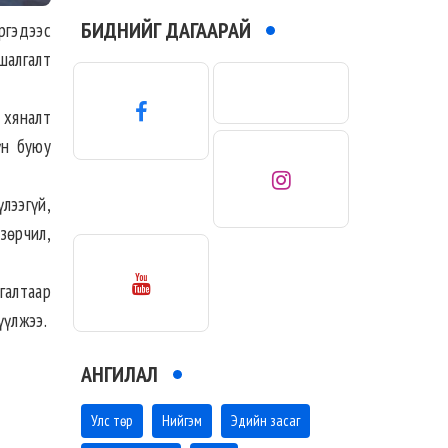
БИДНИЙГ ДАГААРАЙ
ргэдээс
шалгалт
 хяналт
үн буюу
лээгүй,
зөрчил,
галтаар
үүлжээ.
АНГИЛАЛ
Улс төр
Нийгэм
Эдийн засаг