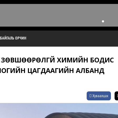
БАЙГАЛЬ ОРЧИН
К ЗӨВШӨӨРӨЛГҮЙ ХИМИЙН БОДИС
ЛОГИЙН ЦАГДААГИЙН АЛБАНД
Хуваалцах