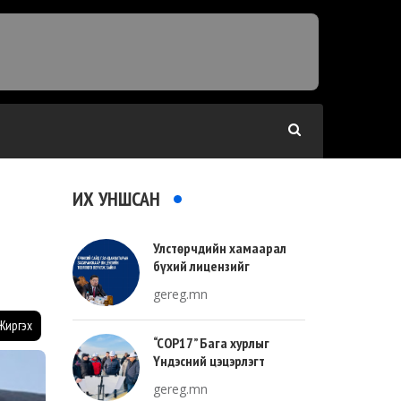
ИХ УНШСАН
Улстөрчдийн хамаарал
бүхий лицензийг
тооллогоор тодорхойлно
gereg.mn
Жиргэх
“COP17” Бага хурлыг
Үндэсний цэцэрлэгт
хүрээлэнгийн зүүн талд
gereg.mn
зохион байгуулна