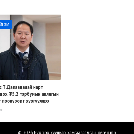
ЙГЭМ
с Т.Даваадалай нарт
дох ₮5.2 тэрбумын авлигын
г прокурорт хүргүүлжээ
mn
© 2026 Бүх эрх хуулиар хамгаалагдсан.
gereg.mn