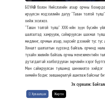
БОУАӨЯ болон Нийслэлийн агаар орчны бохирд
ирүүлсэн мэдээллийн дагуу “Таван толгой түл
хийж эхэлжээ.
“Таван толгой түлш” ХХК-ийн зүүн бүсийн үйл
шалгалтад хамруулж, сайжруулсан шахмал түлш
мидлинг, орчмын агаар, хөрсийг дээжийг тус тус
Хяналт шалгалтын хүрээнд байгаль орчинд нөлө
тухайн жилийн байгаль орчны менежментийн төлөв
дутагдалтай холбогдуулан зөрчлийн хэрэг бүртгэ
Мөн сайжруулсан түлшинд шинжилгээ хийдэг 
химийн бодис зөвшөөрөлгүй ашиглаж байсныг би
Эх сурвалж: Байгал
Хуваалцах
Жиргэх