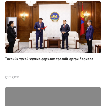
Төсвийн тухай хуулиа өөрчлөх төслийг өргөн барилаа
gereg.mn