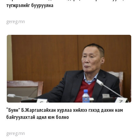
түгжрэлийг бууруулна
gereg.mn
“Буян” Б.Жаргалсайхан хурлаа хийлээ гэхэд дахин нам
байгуулахтай адил юм болно
gereg.mn