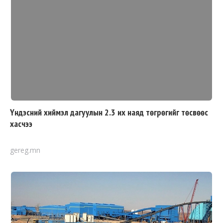
Үндэсний хиймэл дагуулын 2.3 их наяд төгрөгийг төсвөөс
хасчээ
gereg.mn