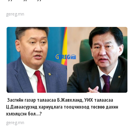
gereg.mn
Засгийн газар талаасаа Б.Жавхланд, УИХ талаасаа
Ц.Даваасүрэнд хариуцлага тооцчихоод төсвөө дахин
хэлэлцсэн бол…?
gereg.mn