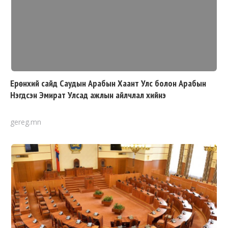
Ерөнхий сайд Саудын Арабын Хаант Улс болон Арабын
Нэгдсэн Эмират Улсад ажлын айлчлал хийнэ
gereg.mn