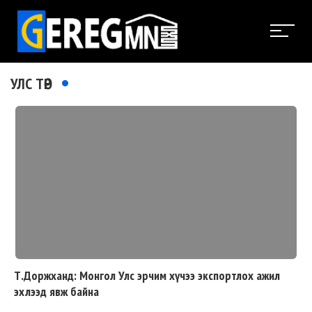
УЛС ТӨР
Т.Доржханд: Монгол Улс эрчим хүчээ экспортлох ажил
эхлээд явж байна