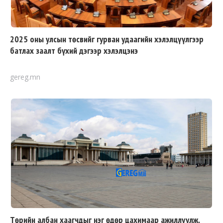
2025 оны улсын төсвийг гурван удаагийн хэлэлцүүлгээр
батлах заалт бүхий дэгээр хэлэлцэнэ
gereg.mn
Төрийн албан хаагчдыг нэг өдөр цахимаар ажиллуулж,