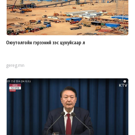
Оюутолгойн гэрээний зэс цухуйсаар л
gereg.mn