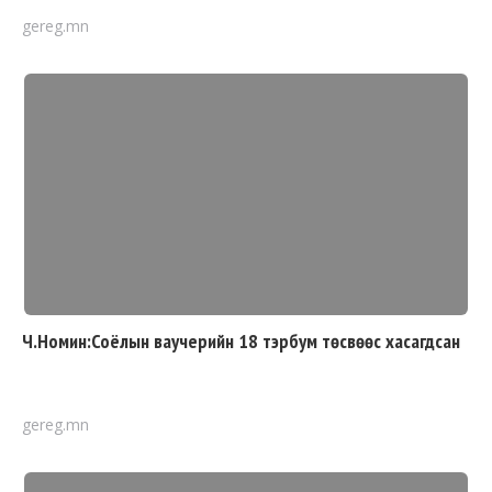
gereg.mn
Ч.Номин:Соёлын ваучерийн 18 тэрбум төсвөөс хасагдсан
gereg.mn