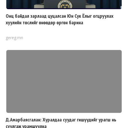
Онц байдал зарлаад цуцалсан Юн Сук Ёлыг огцруулах
хуулийн төслийг өнөөдөр өргөн барина
gereg.mn
Д.Амарбаясгалан: Хуралдаа суудаг гишүүдийг урагш нь
суулгаж урамшуулна