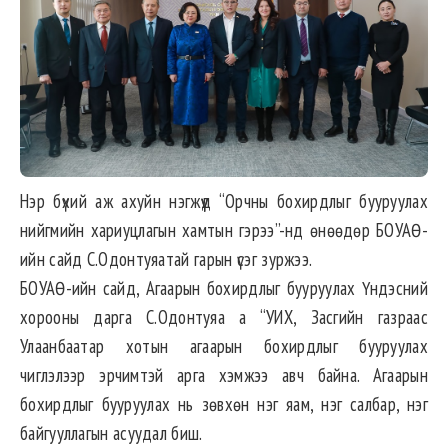
Нэр бүхий аж ахуйн нэгжүүд “Орчны бохирдлыг бууруулах
нийгмийн хариуцлагын хамтын гэрээ”-нд өнөөдөр БОУАӨ-
ийн сайд С.Одонтуяатай гарын үсэг зуржээ.
БОУАӨ-ийн сайд, Агаарын бохирдлыг бууруулах Үндэсний
хорооны дарга С.Одонтуяа а “УИХ, Засгийн газраас
Улаанбаатар хотын агаарын бохирдлыг бууруулах
чиглэлээр эрчимтэй арга хэмжээ авч байна. Агаарын
бохирдлыг бууруулах нь зөвхөн нэг яам, нэг салбар, нэг
байгууллагын асуудал биш.