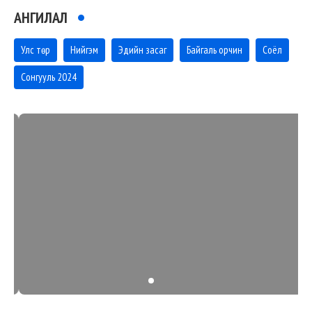
АНГИЛАЛ
Улс төр
Нийгэм
Эдийн засаг
Байгаль орчин
Соёл
Сонгууль 2024