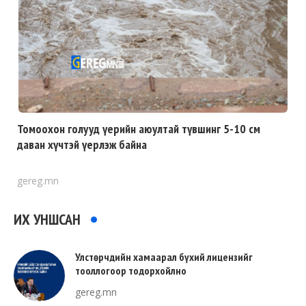
Томоохон голууд үерийн аюултай түвшинг 5-10 см
даван хүчтэй үерлэж байна
gereg.mn
ИХ УНШСАН
Улстөрчдийн хамаарал бүхий лицензийг
тооллогоор тодорхойлно
gereg.mn