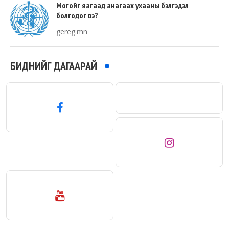
Могойг яагаад анагаах ухааны бэлгэдэл
болгодог вэ?
gereg.mn
БИДНИЙГ ДАГААРАЙ