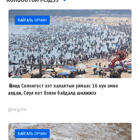
БАЙГАЛЬ ОРЧИН
Өмнөд Солонгост хэт халалтын улмаас 16 хүн амиа
алдаж, Сөүл хот бэлэн байдалд шилжжээ
gereg.mn
БАЙГАЛЬ ОРЧИН