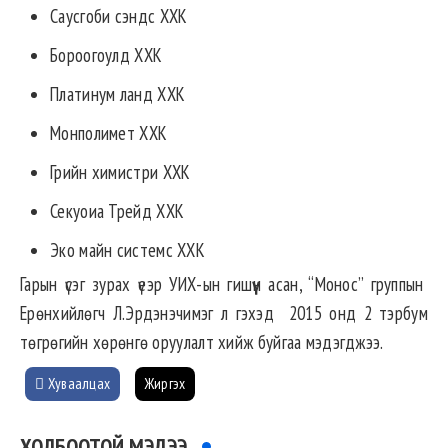
Саусгоби сэндс ХХК
Бороогоулд ХХК
Платинум ланд ХХК
Монполимет ХХК
Грийн химистри ХХК
Секуоиа Трейд ХХК
Эко майн системс ХХК
Гарын үсэг зурах үеэр УИХ-ын гишүүн асан, “Монос” группын
Ерөнхийлөгч Л.Эрдэнэчимэг л гэхэд 2015 онд 2 тэрбум
төгрөгийн хөрөнгө оруулалт хийж буйгаа мэдэгджээ.
Хуваалцах
Жиргэх
ХОЛБООТОЙ МЭДЭЭ