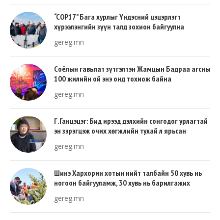
“COP17” Бага хурлыг Үндэсний цэцэрлэгт
хүрээлэнгийн зүүн талд зохион байгуулна
gereg.mn
Соёлын гавьяат зүтгэлтэн Жамцын Бадраа агсны
100 жилийн ой энэ онд тохиож байна
gereg.mn
Г.Ганцэцэг: Бид ирээд дэлхийн сонгодог урлагтай
эн зэрэгцэж очих хөгжлийн тухай л ярьсан
gereg.mn
Шинэ Хархорин хотын нийт талбайн 50 хувь нь
ногоон байгууламж, 30 хувь нь барилгажих
талбай, 20 хувь нь авто зам байна
gereg.mn