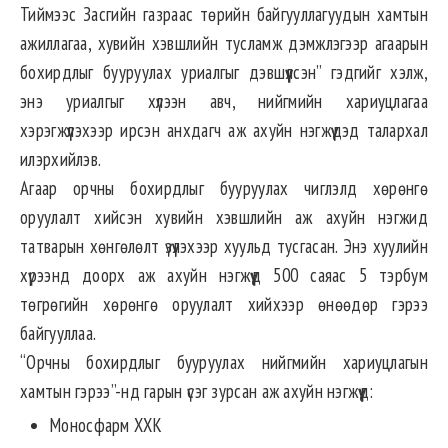
Тиймээс Засгийн газраас төрийн байгууллагуудын хамтын
ажиллагаа, хувийн хэвшлийн тусламж дэмжлэгээр агаарын
бохирдлыг бууруулах уриалгыг дэвшүүлсэн” гэдгийг хэлж,
энэ уриалгыг хүлээн авч, нийгмийн хариуцлагаа
хэрэгжүүлэхээр ирсэн анхдагч аж ахуйн нэгжүүдэд талархал
илэрхийлэв.
Агаар орчны бохирдлыг бууруулах чиглэлд хөрөнгө
оруулалт хийсэн хувийн хэвшлийн аж ахуйн нэгжид
татварын хөнгөлөлт үзүүлэхээр хуульд тусгасан. Энэ хуулийн
хүрээнд доорх аж ахуйн нэгжүүд 500 саяас 5 тэрбум
төгрөгийн хөрөнгө оруулалт хийхээр өнөөдөр гэрээ
байгууллаа.
“Орчны бохирдлыг бууруулах нийгмийн хариуцлагын
хамтын гэрээ”-нд гарын үсэг зурсан аж ахуйн нэгжүүд:
Моносфарм ХХК