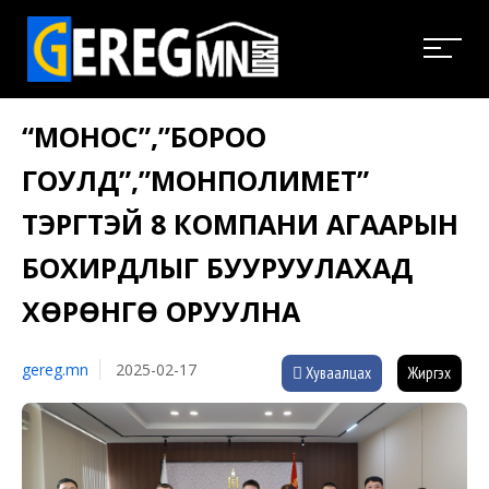
“МОНОС”,”БОРОО
ГОУЛД”,”МОНПОЛИМЕТ”
ТЭРГҮҮТЭЙ 8 КОМПАНИ АГААРЫН
БОХИРДЛЫГ БУУРУУЛАХАД
ХӨРӨНГӨ ОРУУЛНА
gereg.mn
2025-02-17
Хуваалцах
Жиргэх