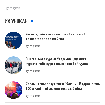
gereg.mn
ИХ УНШСАН
Улстөрчдийн хамаарал бүхий лицензийг
тооллогоор тодорхойлно
gereg.mn
“COP17” Бага хурлыг Үндэсний цэцэрлэгт
хүрээлэнгийн зүүн талд зохион байгуулна
gereg.mn
Соёлын гавьяат зүтгэлтэн Жамцын Бадраа агсны
100 жилийн ой энэ онд тохиож байна
gereg.mn