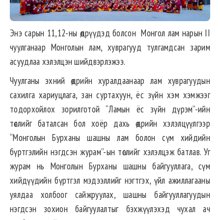
Энэ сарын 11,12-ны өдрүүдэд болсон Монгол лам нарын II
чуулганаар Монголын лам, хуврагууд тулгамдсан зарим
асуудлаа хэлэлцэн шийдвэрлэжээ.
Чуулганы эхний өдрийн хуралдаанаар лам хуврагуудын
сахилга хариуцлага, зан суртахуун, ёс зүйн хэм хэмжээг
тодорхойлох зорилготой “Ламын ёс зүйн дүрэм”-ийн
төслийг баталсан бол хоёр дахь өдрийн хэлэлцүүлгээр
“Монголын Бурханы шашны лам болон сүм хийдийн
бүртгэлийн нэгдсэн журам”-ын төслийг хэлэлцэж батлав. Уг
журам нь Монголын Бурханы шашны байгууллага, сүм
хийдүүдийн бүртгэл мэдээллийг нэгтгэх, үйл ажиллагааны
уялдаа холбоог сайжруулах, шашны байгууллагуудын
нэгдсэн зохион байгуулалтыг бэхжүүлэхэд чухал ач