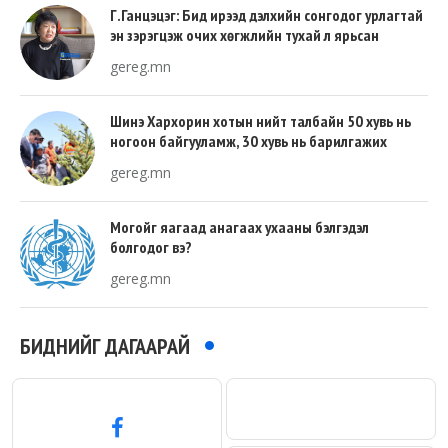
Г.Ганцэцэг: Бид ирээд дэлхийн сонгодог урлагтай
эн зэрэгцэж очих хөгжлийн тухай л ярьсан
gereg.mn
Шинэ Хархорин хотын нийт талбайн 50 хувь нь
ногоон байгууламж, 30 хувь нь барилгажих
талбай, 20 хувь нь авто зам байна
gereg.mn
Могойг яагаад анагаах ухааны бэлгэдэл
болгодог вэ?
gereg.mn
БИДНИЙГ ДАГААРАЙ