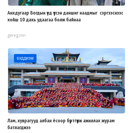
Анхдугаар Богдын үед үүссэн даншиг наадмыг сэргээснээс
хойш 10 дахь удаагаа болж байнаа
gereg.mn
БУДДИЗМ
Лам, хуврагууд албан ёсоор бүртгүүлж ажиллах журам
батлагджээ