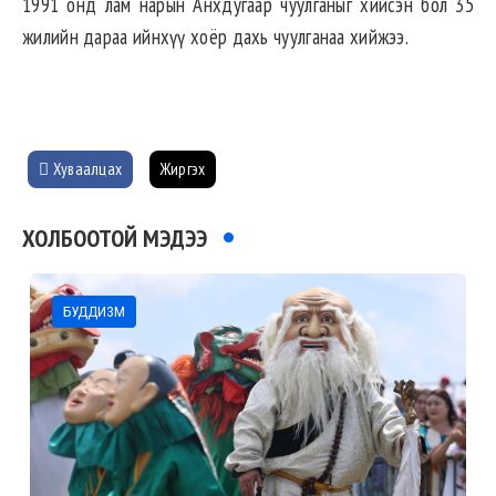
1991 онд лам нарын Анхдугаар чуулганыг хийсэн бол 35
жилийн дараа ийнхүү хоёр дахь чуулганаа хийжээ.
Хуваалцах
Жиргэх
ХОЛБООТОЙ МЭДЭЭ
БУДДИЗМ