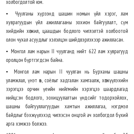
холбогдолтой юм.
▪︎ Чуулганы хүрээнд шашин номын үйл хэрэг, лам
хуврагуудын үйл ажиллагааны зохион байгуулалт, сүм
хийдийн хөгжил, цаашдын бодлого чиглэлтэй холбоотой
олон чухал асуудлыг хэлэлцэн шийдвэрлэхээр ажилласан.
▪︎ Монгол лам нарын II чуулганд нийт 622 лам хуврагууд
оролцон бүртгэгдсэн байна.
▪︎ Монгол лам нарын II чуулган нь Бурханы шашны
уламжлал, үнэт өв, соёлыг хадгалан хамгаалж, хөгжүүлэхийн
зэрэгцээ орчин үеийн нийгмийн хэрэгцээ шаардлагад
нийцсэн бодлого, зохицуулалтын үндсийг тодорхойлох,
шашны байгууллагуудын хамтын ажиллагаа, нэгдмэл
байдлыг бэхжүүлэхэд чиглэсэн онцгой ач холбогдол бүхий
арга хэмжээ болжээ.