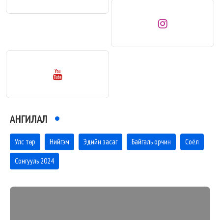
АНГИЛАЛ
Улс төр
Нийгэм
Эдийн засаг
Байгаль орчин
Соёл
Сонгууль 2024