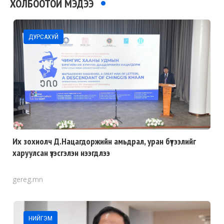
ХОЛБООТОЙ МЭДЭЭ
ДУРСАХУЙ
Их зохиолч Д.Нацагдоржийн амьдрал, уран бүтээлийг
харуулсан үзэсгэлэн нээгдлээ
gereg.mn
НИЙГЭМ