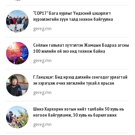
“COP17” Бага хурлыг Үндэсний цэцэрлэгт
хүрээлэнгийн зүүн талд зохион байгуулна
gereg.mn
Соёлын гавьяат зүтгэлтэн Жамцын Бадраа агсны
100 жилийн ой энэ онд тохиож байна
gereg.mn
Г.Ганцэцэг: Бид ирээд дэлхийн сонгодог урлагтай
эн зэрэгцэж очих хөгжлийн тухай л ярьсан
gereg.mn
Шинэ Хархорин хотын нийт талбайн 50 хувь нь
ногоон байгууламж, 30 хувь нь барилгажих
талбай, 20 хувь нь авто зам байна
gereg.mn