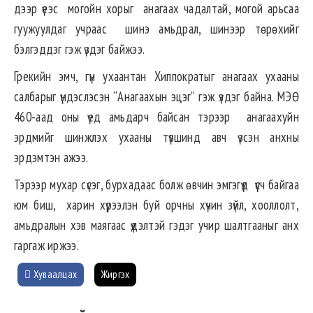
дээр үеэс могойн хорыг анагаах чадалтай, могой арьсаа
гуужуулдаг учраас шинэ амьдрал, шинээр төрөхийг
бэлгэддэг гэж үздэг байжээ.
Грекийн эмч, гүн ухаантан Хиппократыг анагаах ухааны
салбарыг үндэслэсэн “Анагаахын эцэг” гэж үздэг байна. МЭӨ
460-аад оны үед амьдарч байсан тэрээр анагаахуйн
эрдмийг шинжлэх ухааны түвшинд авч үзсэн анхны
эрдэмтэн ажээ.
Тэрээр мухар сүсэг, бурхадаас болж өвчин эмгэгүүд үүсч байгаа
юм биш, харин хүрээлэн буй орчны хүчин зүйл, хооллолт,
амьдралын хэв маягаас үүдэлтэй гэдэг учир шалтгааныг анх
гаргаж иржээ.
Хуваалцах
Жиргэх