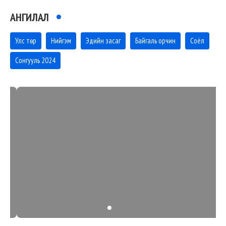
АНГИЛАЛ
Улс төр
Нийгэм
Эдийн засаг
Байгаль орчин
Соёл
Сонгууль 2024