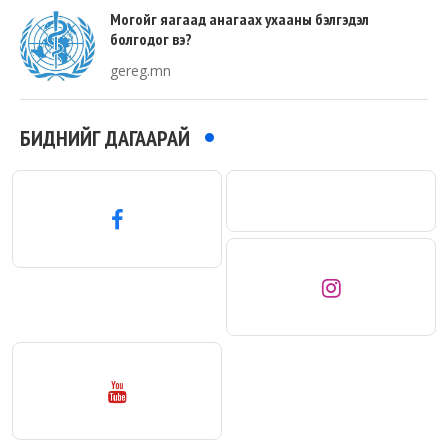
Могойг яагаад анагаах ухааны бэлгэдэл
болгодог вэ?
gereg.mn
БИДНИЙГ ДАГААРАЙ