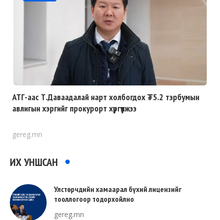
АТГ-аас Т.Даваадалай нарт холбогдох ₮5.2 тэрбумын
авлигын хэргийг прокурорт хүргүүлжээ
gereg.mn
ИХ УНШСАН
Улстөрчдийн хамаарал бүхий лицензийг
тооллогоор тодорхойлно
gereg.mn