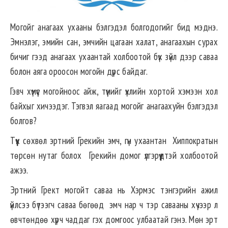
Могойг анагаах ухааны бэлгэдэл болгодогийг бид мэднэ.
Эмнэлэг, эмийн сан, эмчийн цагаан халат, анагаахын сурах
бичиг гээд анагаах ухаантай холбоотой бүх зүйл дээр саваа
болон аяга ороосон могойн дүрс байдаг.
Гэвч хүмүүс могойноос айж, түүнийг үхлийн хортой хэмээн хол
байхыг хичээдэг. Тэгвэл яагаад могойг анагаахуйн бэлгэдэл
болгов?
Түүх сөхвөл эртний Грекийн эмч, гүн ухаантан Хиппократын
төрсөн нутаг болох Грекийн домог үлгэрүүдтэй холбоотой
ажээ.
Эртний Грект могойт саваа нь Хэрмэс тэнгэрийн ажил
үйлсээ бүтээгч саваа бөгөөд эмч нар ч тэр савааны хүчээр л
өвчтөндөө хүрч чаддаг гэх домгоос улбаатай гэнэ. Мөн эрт