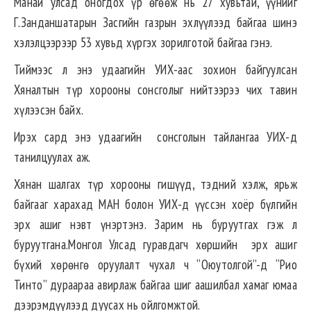
Манай улсад оногдох үр өгөөж нь 27 хувьтай, үүнийг
Г.Занданшатарын Засгийн газрын эхлүүлээд байгаа шинэ
хэлэлцээрээр 53 хувьд хүргэх зорилготой байгаа гэнэ.
Тиймээс л энэ удаагийн УИХ-аас зохион байгуулсан
Хяналтын түр хорооны сонсголыг нийтээрээ чих тавин
хүлээсэн байх.
Ирэх сард энэ удаагийн сонсголын тайлангаа УИХ-д
танилцуулах аж.
Хянан шалгах түр хорооны гишүүд, тэдний хэлж, ярьж
байгааг харахад МАН болон УИХ-д үүссэн хоёр бүлгийн
эрх ашиг нэвт үнэртэнэ. Зарим нь буруутгах гэж л
буруутгана.Монгол Улсад гуравдагч хөршийн эрх ашиг
бүхий хөрөнгө оруулалт чухал ч “Оюутолгой”-д “Рио
Тинто” дураараа авирлаж байгаа шиг аашилбал хамаг юмаа
дээрэмдүүлээд дуусах нь ойлгомжтой.