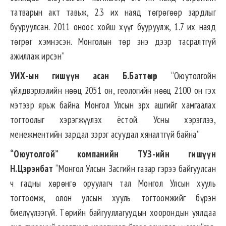
татварын акт тавьж, 2.3 их наяд төгрөгөөр зардлыг
бууруулсан. 2011 оноос хойш хүүг бууруулж, 1.7 их наяд
төгрөг хэмнэсэн. Монголын төр энэ дээр тасралтгүй
ажиллаж ирсэн”
УИХ-ын гишүүн асан Б.Баттөмөр
“Оюутолгойн
үйлдвэрлэлийн нөөц 2051 он, геологийн нөөц 2100 он гэх
мэтээр ярьж байна. Монгол Улсын эрх ашгийг хамгаалах
тогтоолыг хэрэгжүүлэх ёстой. Усны хэрэглээ,
менежментийн зардал зэрэг асуудал хяналтгүй байна”
“Оюутолгой” компанийн ТУЗ-ийн гишүүн
Н.Цэрэнбат
“Монгол Улсын Засгийн газар гэрээ байгуулсан
ч гадны хөрөнгө оруулагч тал Монгол Улсын хууль
тогтоомж, олон улсын хууль тогтоомжийг бүрэн
биелүүлээгүй. Төрийн байгууллагуудын хоорондын уялдаа