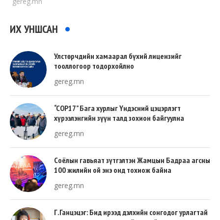
gereg.mn
ИХ УНШСАН
Улстөрчдийн хамаарал бүхий лицензийг
тооллогоор тодорхойлно
gereg.mn
“COP17” Бага хурлыг Үндэсний цэцэрлэгт
хүрээлэнгийн зүүн талд зохион байгуулна
gereg.mn
Соёлын гавьяат зүтгэлтэн Жамцын Бадраа агсны
100 жилийн ой энэ онд тохиож байна
gereg.mn
Г.Ганцэцэг: Бид ирээд дэлхийн сонгодог урлагтай