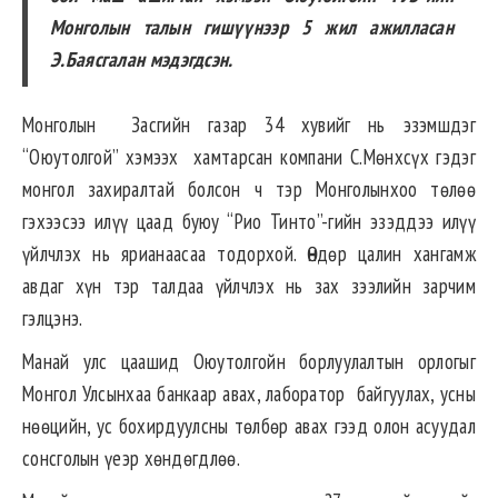
Монголын талын гишүүнээр 5 жил ажилласан
Э.Баясгалан мэдэгдсэн.
Монголын Засгийн газар 34 хувийг нь эзэмшдэг
“Оюутолгой” хэмээх хамтарсан компани С.Мөнхсүх гэдэг
монгол захиралтай болсон ч тэр Монголынхоо төлөө
гэхээсээ илүү цаад буюу “Рио Тинто”-гийн эзэддээ илүү
үйлчлэх нь ярианаасаа тодорхой. Өндөр цалин хангамж
авдаг хүн тэр талдаа үйлчлэх нь зах зээлийн зарчим
гэлцэнэ.
Манай улс цаашид Оюутолгойн борлуулалтын орлогыг
Монгол Улсынхаа банкаар авах, лаборатор байгуулах, усны
нөөцийн, ус бохирдуулсны төлбөр авах гээд олон асуудал
сонсголын үеэр хөндөгдлөө.