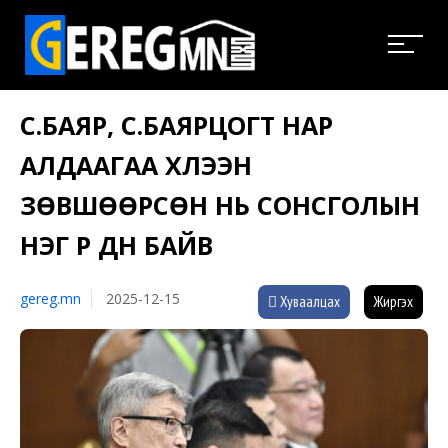
С.БАЯР, С.БАЯРЦОГТ НАР
АЛДААГАА ХҮЛЭЭН
ЗӨВШӨӨРСӨН НЬ СОНСГОЛЫН
НЭГ ҮР ДҮН БАЙВ
gereg.mn
2025-12-15
Хуваалцах
Жиргэх