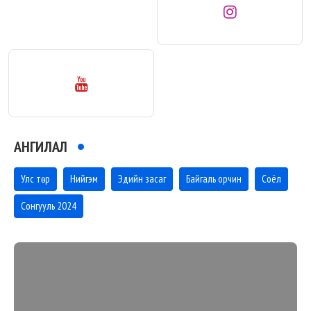
АНГИЛАЛ
Улс төр
Нийгэм
Эдийн засаг
Байгаль орчин
Соёл
Сонгууль 2024