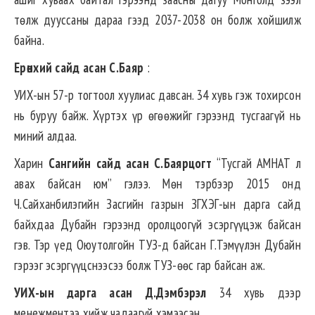
төлж дууссаны дараа гээд 2037-2038 он болж хойшилж
байна.
Ерөнхий сайд асан С.Баяр
:
УИХ-ын 57-р тогтоол хуулиас давсан. 34 хувь гэж тохирсон
нь буруу байж. Хүртэх үр өгөөжийг гэрээнд тусгаагүй нь
миний алдаа.
Харин
Сангийн сайд асан С.Баярцогт
“Тусгай АМНАТ л
авах байсан юм” гэлээ. Мөн тэрбээр 2015 онд
Ч.Сайханбилэгийн Засгийн газрын ЗГХЭГ-ын дарга сайд
байхдаа Дубайн гэрээнд оролцоогүй эсэргүүцэж байсан
гэв. Тэр үед Оюутолгойн ТУЗ-д байсан Г.Тэмүүлэн Дубайн
гэрээг эсэргүүцснээсээ болж ТУЗ-өөс гар байсан аж.
УИХ-ын дарга асан Д.Дэмбэрэл
34 хувь дээр
менежментээ хийж чадаагүй хэмээсэн.