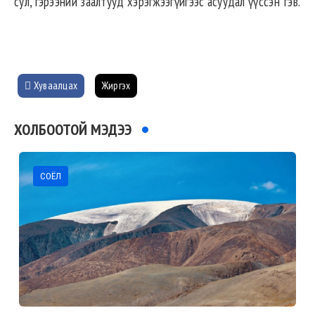
сул, гэрээний заалтууд хэрэгжээгүйгээс асуудал үүссэн”гэв.
Хуваалцах
Жиргэх
ХОЛБООТОЙ МЭДЭЭ
СОЁЛ