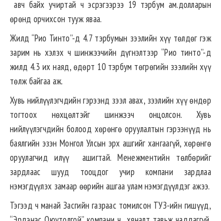
авч байх учиртай ч эсрэгээрээ 19 тэрбум ам.долларын
өрөнд орчихсон тууж яваа.
Жилд “Рио Тинто”-д 4.7 тэрбумын зээлийн хүү төлдөг гэж
зарим нь хэлэх ч шинжээчийн дүгнэлтээр “Рио тинто”-д
жилд 4.3 их наяд, өдөрт 10 тэрбум төгрөгийн зээлийн хүү
төлж байгаа аж.
Хувь нийлүүлэгчдийн гэрээнд зээл авах, зээлийн хүү өндөр
тогтоох нөхцөлтэйг шинжээч онцолсон. Хувь
нийлүүлэгчдийн болоод хөрөнгө оруулалтын гэрээнүүд нь
баялгийн эзэн Монгол Улсын эрх ашгийг хангаагүй, хөрөнгө
оруулагчид илүү ашигтай. Менежментийн төлбөрийг
зардлаас шууд тооцдог учир компани зардлаа
нэмэгдүүлэх замаар өөрийн ашгаа улам нэмэгдүүлдэг ажээ.
Тэгээд ч манай Засгийн газраас томилсон ТУЗ-ийн гишүүд,
“Эрдэнэс Оюутолгой” компани ч хяналт тавьж чаддаггүй.