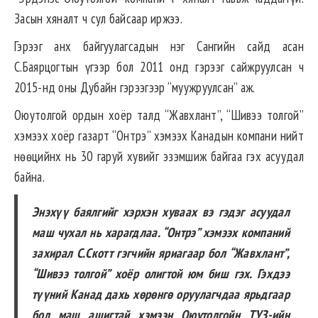
Засын хяналт ч сул байсаар иржээ.
Гэрээг анх байгуулагсадын нэг Сангийн сайд асан
С.Баярцогтын үгээр бол 2011 онд гэрээг сайжруулсан ч
2015-нд оны Дубайн гэрээгээр “муужруулсан” аж.
Оюутолгой ордын хоёр талд “Жавхлант”, “Шивээ толгой”
хэмээх хоёр газарт “Онтрэ” хэмээх Канадын компани нийт
нөөцийнх нь 30 гаруй хувийг эзэмшиж байгаа гэх асуудал
байна.
Энэхүү баялгийг хэрхэн хуваах вэ гэдэг асуудал
маш чухал нь харагдлаа. “Онтрэ” хэмээх компаний
захирал С.Скотт гэгчийн яриагаар бол “Жавхлант”,
“Шивээ толгой” хоёр олигтой юм биш гэх. Гэхдээ
түүний Канад дахь хөрөнгө оруулагчдаа ярьдгаар
бол маш ашигтай хэмээн Оюутолгойн ТУЗ-ийн