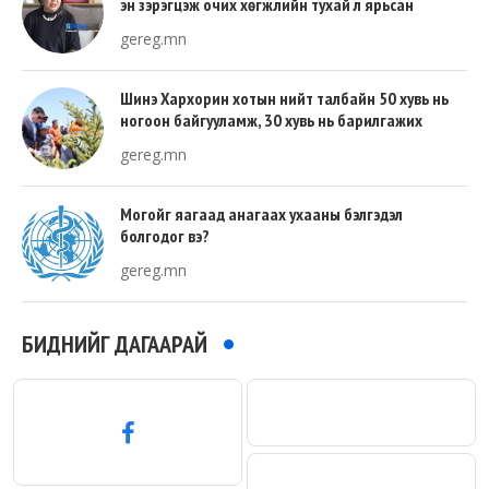
эн зэрэгцэж очих хөгжлийн тухай л ярьсан
gereg.mn
Шинэ Хархорин хотын нийт талбайн 50 хувь нь
ногоон байгууламж, 30 хувь нь барилгажих
талбай, 20 хувь нь авто зам байна
gereg.mn
Могойг яагаад анагаах ухааны бэлгэдэл
болгодог вэ?
gereg.mn
БИДНИЙГ ДАГААРАЙ