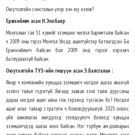
Оюутолгойн сонсголын үеэр хэн юу хэлэв?
Ерөнхийлөгч асан Н.Энхбаяр
:
Монголын тал 51 хувийг эзэмших чиглэл баримталж байсан
ч 2009 оны гэрээ Монгол Улсад ашиггүйгээр батлагдсан. Би
Ерөнхийлөгч байсан бол 2009 онд гэрээг хэрхэвч
батлуулахгүй байсан.
Оюутолгойн ТУЗ-ийн гишүүн асан Э.Баясгалан :
Ямар ч компанийн хувьцаа эзэмшигч ногдол ашгаа авахгүй
зээлээ төлье гэдэггүй. Яагаад заавал зээл төлж дууссаны
дараа ногдол ашиг авна гэж гэрээнд тусгасан бэ? Ногдол
ашиг өгөх талаар стратеги ч боловсруулаагүй. 2025 оноос
үйл ажиллагаа жигдрээд зээлдүүлэгч болоод хувьцаа
эзэмшигчдэд ашгаа өгөх байсан. Нэг тэрбум ам.долларын
ашиг хуваах байтал гэрээнд заасны дагуу Монголд зээл