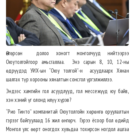
Өнгөрсөн долоо хоногт монголчууд нийтээрээ
Оюутолгойгоор амьсгаллаа. Энэ сарын 8, 10, 12-ны
өдрүүдэд УИХ-ын “Оюу толгой”-н асуудлаарх Хянан
шалгах түр хорооны хяналтын сонсгол үргэлжиллээ.
Эндээс хамгийн гол асуудлууд, гол мессежүүд юу байв,
хэн хэний үг олонд илүү хүрэв?
“Рио Тинто” компанитай Оюутолгойн хөрөнгө оруулалтын
гэрээг байгуулаад 16 жил өнгөрч. Гэрээ ёсоор бол өдийд
Монгол улс өөрт оногдох хувьдаа тохирсон ногдол ашгаа