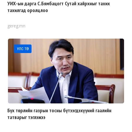
УИХ-ын дарга С.Бямбацогт Сутай хайрхныг тахих
тахилгад оролцлоо
gereg.mn
УЛС ТӨР
Бүх төрлийн газрын тосны бүтээгдэхүүний гаалийн
татварыг тэглэжээ