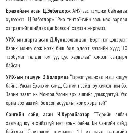
Ерөнхийлөгч асан Ц.Элбэгдорж
АНУ-аас гэмшиж байгаагаа
хүлээжээ. Ц.Элбэгдорж “Рио тинто”-гийн заль мэх, зардал
хэтрэлтийг шийдэх цаг болсон” хэмээн жиргэлээ.
УИХ-ын дарга асан Д.Лүндээжанцан
“Өдөрт нэг цэцэрлэг
барих мөнгө орж ирэх биш бид өдөрт зээлийн хүүд 10
тэрбумыг төлдөг юм уу, цус харвалаа” хэмээн сандарч
байсан.
УИХ-ын гишүүн Э.Болормаа
“Гэрээг уншихад маш хэцүү
байна. Улсын Ерөнхий сайд, Сангийн сайд юу хийсэн юм бэ.
Зарим заалт нь Монгол Улсын эрх ашгийг дэмждэггүй. Улс
орны эрх ашгийг бодсон асуудлыг ярих хэрэгтэй”
Сангийн сайд асан Ч.Хүрэлбаатар
“Төрийн албан
хаагчид юу ч хийээгүй мэт ярьж байна. Би Сангийн сайд
байхдаа “Оюутолгой” компанид 1.1 их наяд төгрөгийн