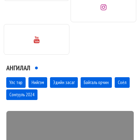
АНГИЛАЛ
Улс төр
Нийгэм
Эдийн засаг
Байгаль орчин
Соёл
Сонгууль 2024