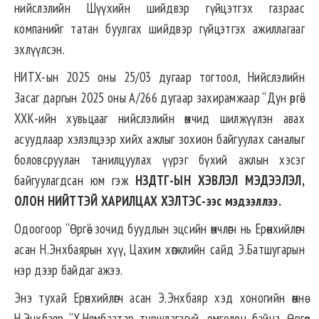
нийслэлийн Шүүхийн шийдвэр гүйцэтгэх газраас
компанийг татан буулгах шийдвэр гүйцэтгэх ажиллагааг
эхлүүлсэн.
НИТХ-ын 2025 оны 25/03 дугаар тогтоол, Нийслэлийн
Засаг даргын 2025 оны А/266 дугаар захирамжаар “Дун өргөө”
ХХК-ийн хувьцааг нийслэлийн өмчид шилжүүлэн авах
асуудлаар хэлэлцээр хийх ажлыг зохион байгуулах саналыг
боловсруулан танилцуулах үүрэг бүхий ажлын хэсэг
байгуулагдсан юм гэж
НЗДТГ-ЫН ХЭВЛЭЛ МЭДЭЭЛЭЛ,
ОЛОН НИЙТТЭЙ ХАРИЛЦАХ ХЭЛТЭС-ээс мэдээллээ.
Одоогоор “Өргөө” зочид буудлын эцсийн өмчлөгч нь Ерөнхийлөгч
асан Н.Энхбаярын хүү, Цахим хөгжлийн сайд Э.Батшугарын
нэр дээр байдаг ажээ.
Энэ тухай Ерөнхийлөгч асан Э.Энхбаяр хэд хоногийн өмнө
Н.Энхбаяр “Х.Нямбаатар туршлагагүй, омголон байна. Өргөө