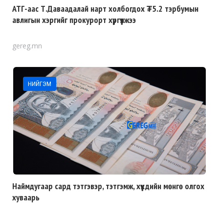
АТГ-аас Т.Даваадалай нарт холбогдох ₮5.2 тэрбумын
авлигын хэргийг прокурорт хүргүүлжээ
gereg.mn
НИЙГЭМ
Наймдугаар сард тэтгэвэр, тэтгэмж, хүүхдийн мөнгө олгох
хуваарь