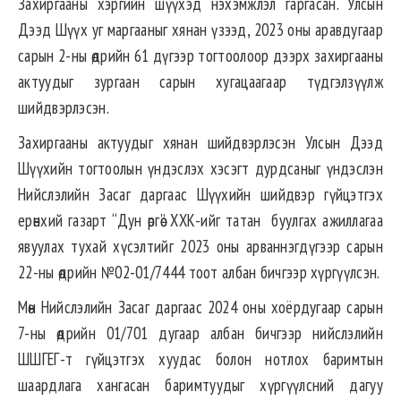
Захиргааны хэргийн шүүхэд нэхэмжлэл гаргасан. Улсын
Дээд Шүүх уг маргааныг хянан үзээд, 2023 оны аравдугаар
сарын 2-ны өдрийн 61 дүгээр тогтоолоор дээрх захиргааны
актуудыг зургаан сарын хугацаагаар түдгэлзүүлж
шийдвэрлэсэн.
Захиргааны актуудыг хянан шийдвэрлэсэн Улсын Дээд
Шүүхийн тогтоолын үндэслэх хэсэгт дурдсаныг үндэслэн
Нийслэлийн Засаг даргаас Шүүхийн шийдвэр гүйцэтгэх
ерөнхий газарт “Дун өргөө” ХХК-ийг татан буулгах ажиллагаа
явуулах тухай хүсэлтийг 2023 оны арваннэгдүгээр сарын
22-ны өдрийн №02-01/7444 тоот албан бичгээр хүргүүлсэн.
Мөн Нийслэлийн Засаг даргаас 2024 оны хоёрдугаар сарын
7-ны өдрийн 01/701 дугаар албан бичгээр нийслэлийн
ШШГЕГ-т гүйцэтгэх хуудас болон нотлох баримтын
шаардлага хангасан баримтуудыг хүргүүлсний дагуу