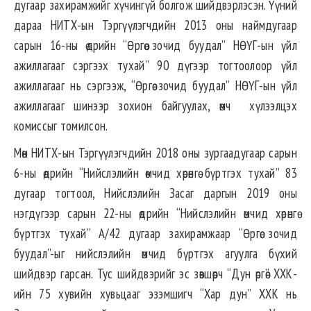
дугаар захирамжийг хүчингүй болгож шийдвэрлэсэн. Үүний
дараа НИТХ-ын Тэргүүлэгчдийн 2013 оны наймдугаар
сарын 16-ны өдрийн “Өргөө зочид буудал” НӨҮГ-ын үйл
ажиллагааг сэргээх тухай” 90 дүгээр тогтоолоор үйл
ажиллагааг нь сэргээж, “Өргөө зочид буудал” НӨҮГ-ын үйл
ажиллагааг шинээр зохион байгуулах, өмч хүлээлцэх
комиссыг томилсон.
Мөн НИТХ-ын Тэргүүлэгчдийн 2018 оны зургаадугаар сарын
6-ны өдрийн “Нийслэлийн өмчид хөрөнгө бүртгэх тухай” 83
дугаар тогтоол, Нийслэлийн Засаг даргын 2019 оны
нэгдүгээр сарын 22-ны өдрийн “Нийслэлийн өмчид хөрөнгө
бүртгэх тухай” А/42 дугаар захирамжаар “Өргөө зочид
буудал”-ыг нийслэлийн өмчид бүртгэх агуулга бүхий
шийдвэр гарсан. Тус шийдвэрийг эс зөвшөөрч “Дун өргөө” ХХК-
ийн 75 хувийн хувьцааг эзэмшигч “Хар дун” ХХК нь