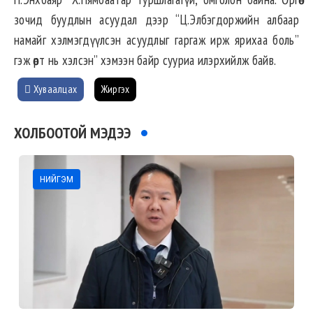
зочид буудлын асуудал дээр “Ц.Элбэгдоржийн албаар
намайг хэлмэгдүүлсэн асуудлыг гаргаж ирж ярихаа боль”
гэж өөрт нь хэлсэн” хэмээн байр сууриа илэрхийлж байв.
Хуваалцах
Жиргэх
ХОЛБООТОЙ МЭДЭЭ
НИЙГЭМ