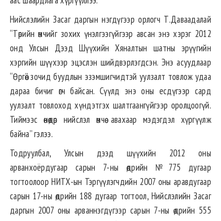
аас шаардлага хүргүүллээ.
Нийслэлийн Засаг даргын нэгдүгээр орлогч Т.Даваадалай
“Төрийн өмчийг зохих үнэлгээгүйгээр авсан энэ хэрэг 2012
онд Улсын Дээд Шүүхийн Хяналтын шатны эрүүгийн
хэргийн шүүхээр эцэслэн шийдвэрлэгдсэн. Энэ асуудлаар
“Өргөө” зочид буудлын эзэмшигчидтэй уулзалт товлож удаа
дараа бичиг өгч байсан. Сүүлд энэ оны есдүгээр сард
уулзалт товлоход хүндэтгэх шалтгаангүйгээр оролцоогүй.
Тиймээс өнөөдөр нийслэл өмчөө авахаар мэдэгдэл хүргүүлж
байна” гэлээ.
Тодруулбал, Улсын дээд шүүхийн 2012 оны
арванхоёрдугаар сарын 7-ны өдрийн №775 дугаар
тогтоолоор НИТХ-ын Тэргүүлэгчдийн 2007 оны аравдугаар
сарын 17-ны өдрийн 188 дугаар тогтоол, Нийслэлийн Засаг
даргын 2007 оны арваннэгдүгээр сарын 7-ны өдрийн 555