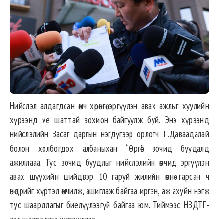
Нийслэл алдагдсан өмч хөрөнгөө эргүүлэн авах ажлыг хуулийн
хүрээнд үе шаттай зохион байгуулж буй. Энэ хүрээнд
нийслэлийн Засаг даргын нэгдүгээр орлогч Т.Даваадалай
болон холбогдох албаныхан “Өргөө” зочид буудалд
ажиллааа. Тус зочид буудлыг нийслэлийн өмчид эргүүлэн
авах шүүхийн шийдвэр 10 гаруй жилийн өмнө гарсан ч
өнөөдрийг хүртэл өмчилж, ашиглаж байгаа иргэн, аж ахуйн нэгж
тус шаардлагыг биелүүлээгүй байгаа юм. Тиймээс НЗДТГ-