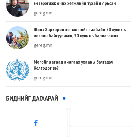
эн зэрэгцэж очих хөгжлийн тухай л ярьсан
gereg.mn
Шинэ Хархорин хотын нийт талбайн 50 хувь нь
ногоон байгууламж, 30 хувь нь барилгажих
талбай, 20 хувь нь авто зам байна
gereg.mn
Могойг яагаад анагаах ухааны бэлгэдэл
болгодог вэ?
gereg.mn
БИДНИЙГ ДАГААРАЙ