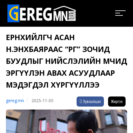
ЕРӨНХИЙЛӨГЧ АСАН
Н.ЭНХБАЯРААС “ӨРГӨӨ” ЗОЧИД
БУУДЛЫГ НИЙСЛЭЛИЙН ӨМЧИД
ЭРГҮҮЛЭН АВАХ АСУУДЛААР
МЭДЭГДЭЛ ХҮРГҮҮЛЛЭЭ
gereg.mn
2025-11-05
Хуваалцах
Жиргэх