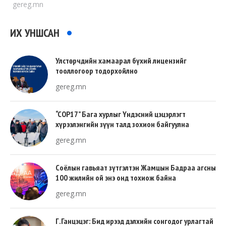
gereg.mn
ИХ УНШСАН
Улстөрчдийн хамаарал бүхий лицензийг
тооллогоор тодорхойлно
gereg.mn
“COP17” Бага хурлыг Үндэсний цэцэрлэгт
хүрээлэнгийн зүүн талд зохион байгуулна
gereg.mn
Соёлын гавьяат зүтгэлтэн Жамцын Бадраа агсны
100 жилийн ой энэ онд тохиож байна
gereg.mn
Г.Ганцэцэг: Бид ирээд дэлхийн сонгодог урлагтай