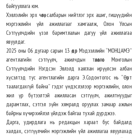
байгууллага юм.
Хэвлэлийн эрх чөлөө, салбарын нийтлэг эрх ашиг, гишүүдийн
мэргэжлийн үйл ажиллагааг хамгаалж, Олон Улсын
Сэтгүүлчдийн үзэл баримтлалын дагуу үйл ажиллагаа
явуулдаг.
2025 оны 06 дугаар сарын 13 өдөр Мэдээллийн “МОНЦАМЭ”
агентлагийн сэтгүүлч, ажилчдын төлөөллөөс Монголын
Сэтгүүлчдийн Нэгдсэн Эвлэлд хаяглан ирүүлсэн албан
хүсэлтэд тус агентлагийн дарга Э.Содонтогос нь “Өөрт
таалагдахгүй байна” гэдэг үндэслэлээр мэргэжлийн, олон
жил үр бүтээлтэй ажилласан сэтгүүлч, ажилтнуудыг
дарамтлах, сэтгэл зүйн хямралд оруулах замаар ажлын
байрны хүчирхийлэл үйлдэж байгаа тухай дурджээ.
Дарга, удирдлага нь редакцын хараат бус байдалд
халдах, сэтгүүлчийн мэргэжлийн үйл ажиллагаа явуулахад