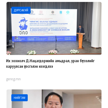
ДУРСАХУЙ
Их зохиолч Д.Нацагдоржийн амьдрал, уран бүтээлийг
харуулсан үзэсгэлэн нээгдлээ
gereg.mn
НИЙГЭМ