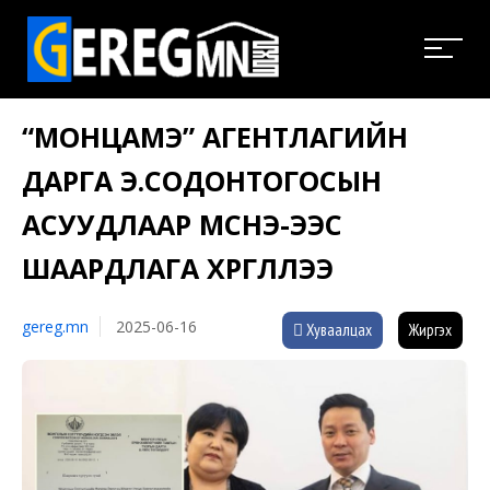
“МОНЦАМЭ” АГЕНТЛАГИЙН
ДАРГА Э.СОДОНТОГОСЫН
АСУУДЛААР МСНЭ-ЭЭС
ШААРДЛАГА ХҮРГҮҮЛЛЭЭ
gereg.mn
2025-06-16
Хуваалцах
Жиргэх