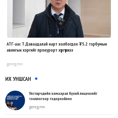
АТГ-аас Т.Даваадалай нарт холбогдох ₮5.2 тэрбумын
авлигын хэргийг прокурорт хүргүүлжээ
gereg.mn
ИХ УНШСАН
Улстөрчдийн хамаарал бүхий лицензийг
тооллогоор тодорхойлно
gereg.mn