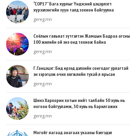
“COP17” Бага хурлыг Үндэсний цэцэрлэгт
хүрээлэнгийн зүүн талд зохион байгуулна
gereg.mn
Соёлын гавьяат зүтгэлтэн Жамцын Бадраа агсны
100 жилийн ой энэ онд тохиож байна
gereg.mn
Г.Ганцэцэг: Бид ирээд дэлхийн сонгодог урлагтай
эн зэрэгцэж очих хөгжлийн тухай л ярьсан
gereg.mn
Шинэ Хархорин хотын нийт талбайн 50 хувь нь
ногоон байгууламж, 30 хувь нь барилгажих
талбай, 20 хувь нь авто зам байна
gereg.mn
Могойг яагаад анагаах ухааны бэлгэдэл