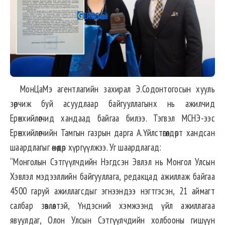
МонЦаМэ агентлагийн захирал Э.Содонтогосын хууль
зөрчиж буй асуудлаар байгууллагынх нь ажилчид
Ерөнхийлөгчид хандаад байгаа билээ. Тэгвэл МСНЭ-ээс
Ерөнхийлөгчийн Тамгын газрын дарга А.Үйлстөгөлдөрт хандсан
шаардлагыг өнөөдөр хүргүүлжээ. Уг шаардлагад:
“Монголын Сэтгүүлчдийн Нэгдсэн Эвлэл нь Монгол Улсын
Хэвлэл мэдээллийн байгууллага, редакцад ажиллаж байгаа
4500 гаруй ажиллагсдыг эгнээндээ нэгтгэсэн, 21 аймагт
салбар зөвлөлтэй, Үндэсний хэмжээнд үйл ажиллагаа
явуулдаг, Олон Улсын Сэтгүүлчдийн холбооны гишүүн