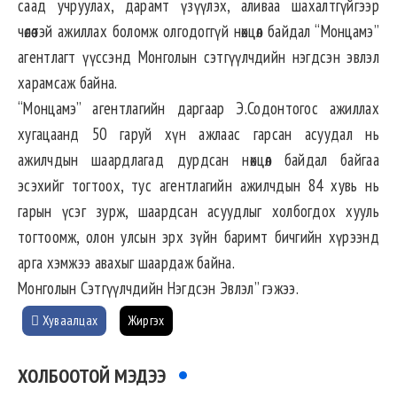
саад учруулах, дарамт үзүүлэх, аливаа шахалтгүйгээр
чөлөөтэй ажиллах боломж олгодоггүй нөхцөл байдал “Монцамэ”
агентлагт үүссэнд Монголын сэтгүүлчдийн нэгдсэн эвлэл
харамсаж байна.
“Монцамэ” агентлагийн даргаар Э.Содонтогос ажиллах
хугацаанд 50 гаруй хүн ажлаас гарсан асуудал нь
ажилчдын шаардлагад дурдсан нөхцөл байдал байгаа
эсэхийг тогтоох, тус агентлагийн ажилчдын 84 хувь нь
гарын үсэг зурж, шаардсан асуудлыг холбогдох хууль
тогтоомж, олон улсын эрх зүйн баримт бичгийн хүрээнд
арга хэмжээ авахыг шаардаж байна.
Монголын Сэтгүүлчдийн Нэгдсэн Эвлэл” гэжээ.
Хуваалцах
Жиргэх
ХОЛБООТОЙ МЭДЭЭ