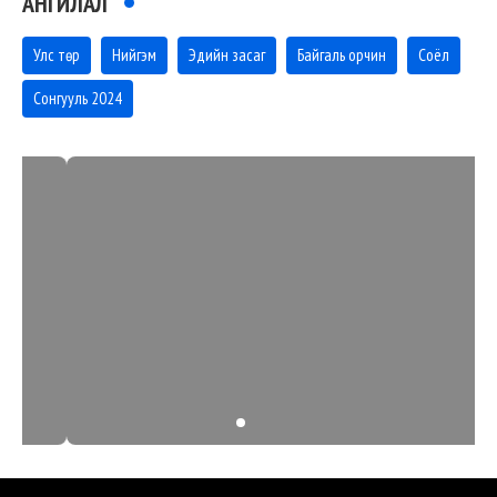
АНГИЛАЛ
Улс төр
Нийгэм
Эдийн засаг
Байгаль орчин
Соёл
Сонгууль 2024