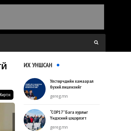
ИХ УНШСАН
ҮЙ
Улстөрчдийн хамаарал
бүхий лицензийг
тооллогоор тодорхойлно
Жиргэх
gereg.mn
“COP17” Бага хурлыг
Үндэсний цэцэрлэгт
хүрээлэнгийн зүүн талд
gereg.mn
зохион байгуулна