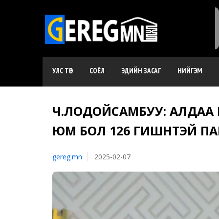
УЛС ТӨР
СОЁЛ
ЭДИЙН ЗАСАГ
НИЙГЭМ
Ч.ЛОДОЙСАМБУУ: АЛДАА 
ЮМ БОЛ 126 ГИШҮҮНТЭЙ П
gereg.mn
2025-02-07