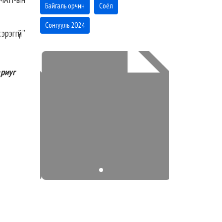
Байгаль орчин
Соёл
Сонгууль 2024
эрэггүй”
ариуг