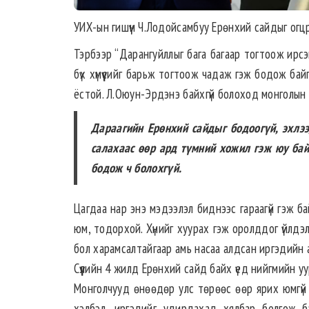
УИХ-ын гишүүн Ч.Лодойсамбуу Ерөнхий сайдыг огцр
Тэрбээр “Дарангуйллыг бага багаар тогтоож ирсэн
бүх хүмүүсийг барьж тогтоож чадаж гэж бодож бай
ёстой. Л.Оюун-Эрдэнэ байхгүй болоход монголын 
Дараагийн Ерөнхий сайдыг бодоогүй, эхлээ
салахаас өөр ард түмний хожил гэж юу бай
бодож ч болохгүй.
Цагдаа нар энэ мэдээлэл биднээс гараагүй гэж б
юм, тодорхой. Хүнийг хуурах гэж оролддог үйлдэл 
бол харамсалтайгаар амь насаа алдсан иргэдийн ар
Сүүлийн 4 жилд Ерөнхий сайд байх үед нийгмийн уу
Монголчууд өнөөдөр улс төрөөс өөр ярих юмгүй б
хэлбэл, иргэдийг удирдахад хялбар болгож б