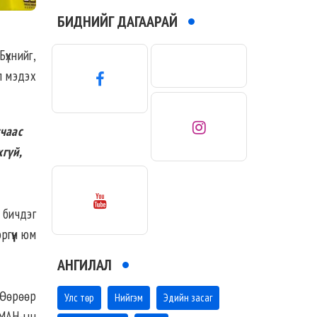
БИДНИЙГ ДАГААРАЙ
Бүхнийг,
ол мэдэх
чаас
гүй,
 бичдэг
ргүүн юм
АНГИЛАЛ
 Өөрөөр
Улс төр
Нийгэм
Эдийн засаг
 МАН-ын