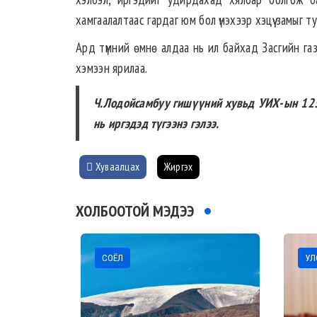
хамгаалалтаас гардаг юм бол үнэхээр хэцүү замыг ту
Ард түмний өмнө алдаа нь ил байхад Засгийн газр
хэмээн ярилаа.
Ч.Лодойсамбуу гишүүний хувьд УИХ-ын 125 
нь иргэдэд түгээнэ гэлээ.
Хуваалцах
Жиргэх
ХОЛБООТОЙ МЭДЭЭ
СОЁЛ
УЛС