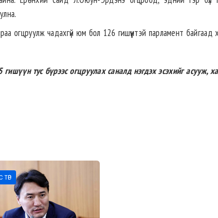
улна.
аа огцруулж чадахгүй юм бол 126 гишүүнтэй парламент байгаад х
гишүүн тус бүрээс огцруулах саналд нэгдэх эсэхийг асууж, х
 ТӨР