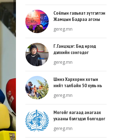
Соёлын гавьяат зүтгэлтэн
Жамцын Бадраа агсны
100 жилийн ой энэ онд
gereg.mn
тохиож байна
Г.Ганцэцэг: Бид ирээд
дэлхийн сонгодог
урлагтай эн зэрэгцэж очих
gereg.mn
хөгжлийн тухай л ярьсан
Шинэ Хархорин хотын
нийт талбайн 50 хувь нь
ногоон байгууламж, 30
gereg.mn
хувь нь барилгажих
талбай, 20 хувь нь авто
зам байна
Могойг яагаад анагаах
ухааны бэлгэдэл болгодог
вэ?
gereg.mn