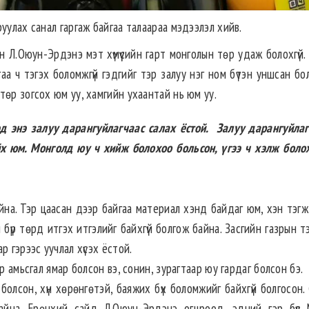
уулах санал гаргаж байгаа талаараа мэдээлэл хийв.
 Л.Оюун-Эрдэнэ мэт хүмүүсийн гарт монголын төр удаж болохгүй. 
гаа ч тэгэх боломжгүй гэдгийг тэр залуу нэг ном бүтэн уншсан б
төр зогсох юм уу, хамгийн ухаантай нь юм уу.
д энэ залуу дарангуйлагчаас салах ёстой. Залуу дарангуйлаг
х юм. Монголд юу ч хийж болохоо больсон, үгээ ч хэлж болох
айна. Тэр цаасан дээр байгаа материал хэнд байдаг юм, хэн тэгж
бүр төрд итгэх итгэлийг байхгүй болгож байна. Засгийн газрын тэ
 гэрээс уучлал хүсэх ёстой.
р амьсгал ямар болсон вэ, сонин, зурагтаар юу гардаг болсон бэ.
олсон, хүн хөрөнгөтэй, баяжих бүх боломжийг байхгүй болгосон.
айна. Ерөнхий сайд Л.Оюун-Эрдэнэ огцроод, эдний гэр бүл