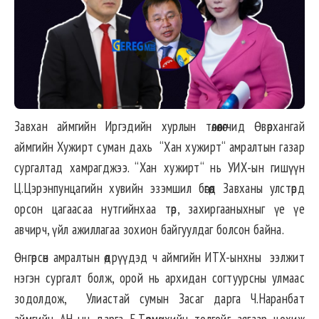
Завхан аймгийн Иргэдийн хурлын төлөөлөгчид Өвөрхангай
аймгийн Хужирт суман дахь “Хан хужирт“ амралтын газар
сургалтад хамрагджээ. “Хан хужирт“ нь УИХ-ын гишүүн
Ц.Цэрэнпунцагийн хувийн эзэмшил бөгөөд Завханы улстөрд
орсон цагаасаа нутгийнхаа төр, захиргааныхныг үе үе
авчирч, үйл ажиллагаа зохион байгуулдаг болсон байна.
Өнгөрсөн амралтын өдрүүдэд ч аймгийн ИТХ-ынхны ээлжит
нэгэн сургалт болж, орой нь архидан согтуурсны улмаас
зодолдож, Улиастай сумын Засаг дарга Ч.Наранбат
аймгийн АН-ын дарга Б.Төрмөнхийн толгойг аягаар цохиж