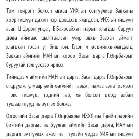
Том тойрогт болсон өнгөрсөн УИХ-ын сонгуулиар Завханы
хоёр гишүүн дахин нэр дэвшээд ялагдсан. УИХ-ын гишүүн
асан Ц.Цэрэнпунцаг, Б.Баярсайхан нарын ялагдал баруун
дөрвөн аймгаас шалтгаалсан учир зөвхөн Завхан аймагт
ялагдсан гэсэн үг биш юм. Гэсэн ч өөрсдийнхөө ялагдалд
Завхан аймгийн МАН-ын хороо, Засаг дарга Г.Өнөрбаярыг
буруутай гэж үзсээр иржээ.
Тиймдээ ч аймгийн МАН-ын дарга, Засаг дарга Г.Өнөрбаярыг
огцруулж, улмаар өөрийнхөө хүнийг тавьж, “намаа авна” хэмээн
экс гишүүд, тэдний гар, хөл болсон доод албан
тушаалтнууд нь зүтгэх болжээ.
Одоогийн Засаг дарга Г.Өнөрбаярыг НХХЯ-ны Төрийн нарийн
бичгийн даргаас нь буулган аймгийн Засаг дарга, МАН-ын
даргад зүтгүүлэх ажил нь тухайн үедээ УИХ-ын гишүүн