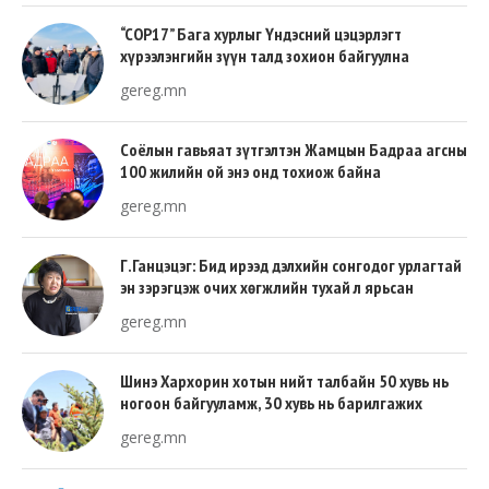
“COP17” Бага хурлыг Үндэсний цэцэрлэгт
хүрээлэнгийн зүүн талд зохион байгуулна
gereg.mn
Соёлын гавьяат зүтгэлтэн Жамцын Бадраа агсны
100 жилийн ой энэ онд тохиож байна
gereg.mn
Г.Ганцэцэг: Бид ирээд дэлхийн сонгодог урлагтай
эн зэрэгцэж очих хөгжлийн тухай л ярьсан
gereg.mn
Шинэ Хархорин хотын нийт талбайн 50 хувь нь
ногоон байгууламж, 30 хувь нь барилгажих
талбай, 20 хувь нь авто зам байна
gereg.mn