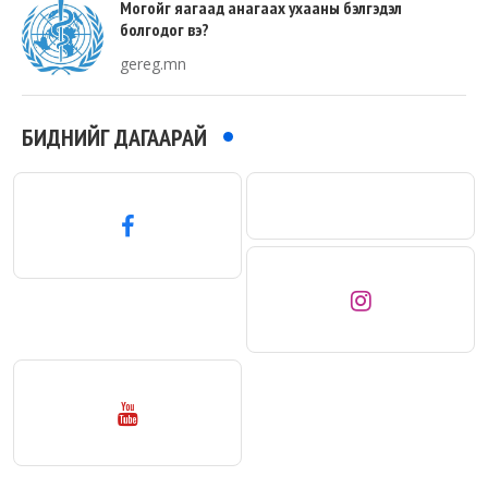
Могойг яагаад анагаах ухааны бэлгэдэл
болгодог вэ?
gereg.mn
БИДНИЙГ ДАГААРАЙ