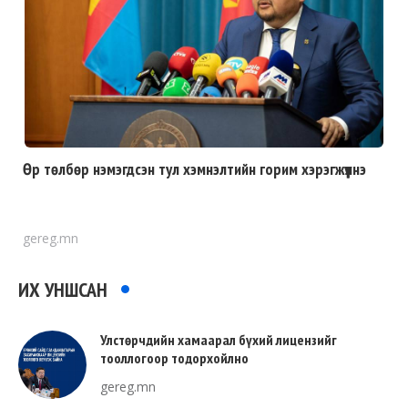
Өр төлбөр нэмэгдсэн тул хэмнэлтийн горим хэрэгжүүлнэ
gereg.mn
ИХ УНШСАН
Улстөрчдийн хамаарал бүхий лицензийг
тооллогоор тодорхойлно
gereg.mn