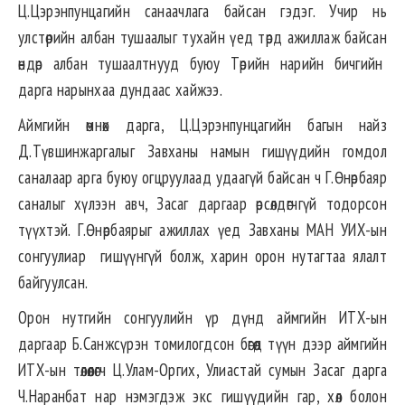
Ц.Цэрэнпунцагийн санаачлага байсан гэдэг. Учир нь
улстөрийн албан тушаалыг тухайн үед төрд ажиллаж байсан
өндөр албан тушаалтнууд буюу Төрийн нарийн бичгийн
дарга нарынхаа дундаас хайжээ.
Аймгийн өмнөх дарга, Ц.Цэрэнпунцагийн багын найз
Д.Түвшинжаргалыг Завханы намын гишүүдийн гомдол
саналаар арга буюу огцруулаад удаагүй байсан ч Г.Өнөрбаяр
саналыг хүлээн авч, Засаг даргаар өрсөлдөгчгүй тодорсон
түүхтэй. Г.Өнөрбаярыг ажиллах үед Завханы МАН УИХ-ын
сонгуулиар гишүүнгүй болж, харин орон нутагтаа ялалт
байгуулсан.
Орон нутгийн сонгуулийн үр дүнд аймгийн ИТХ-ын
даргаар Б.Санжсүрэн томилогдсон бөгөөд түүн дээр аймгийн
ИТХ-ын төлөөлөгч Ц.Улам-Оргих, Улиастай сумын Засаг дарга
Ч.Наранбат нар нэмэгдэж экс гишүүдийн гар, хөл болон