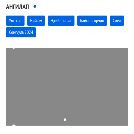
АНГИЛАЛ
Улс төр
Нийгэм
Эдийн засаг
Байгаль орчин
Соёл
Сонгууль 2024