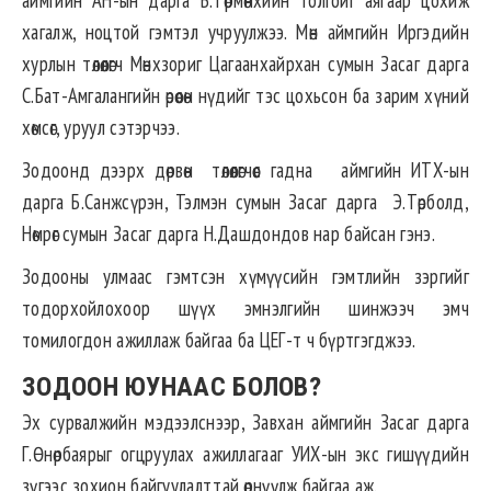
хагалж, ноцтой гэмтэл учруулжээ. Мөн аймгийн Иргэдийн
хурлын төлөөлөгч Мөнхзориг Цагаанхайрхан сумын Засаг дарга
С.Бат-Амгалангийн өрөөсөн нүдийг тэс цохьсон ба зарим хүний
хөмсөг, уруул сэтэрчээ.
Зодоонд дээрх дөрвөн төлөөлөгчөөс гадна аймгийн ИТХ-ын
дарга Б.Санжсүрэн, Тэлмэн сумын Засаг дарга Э.Төрболд,
Нөмрөг сумын Засаг дарга Н.Дашдондов нар байсан гэнэ.
Зодооны улмаас гэмтсэн хүмүүсийн гэмтлийн зэргийг
тодорхойлохоор шүүх эмнэлгийн шинжээч эмч
томилогдон ажиллаж байгаа ба ЦЕГ-т ч бүртгэгджээ.
ЗОДООН ЮУНААС БОЛОВ?
Эх сурвалжийн мэдээлснээр, Завхан аймгийн Засаг дарга
Г.Өнөрбаярыг огцруулах ажиллагааг УИХ-ын экс гишүүдийн
зүгээс зохион байгуулалттай өрнүүлж байгаа аж.