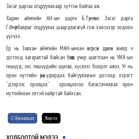
Засаг даргаа огцруулахаар зүтгэж байгаа аж.
Харин аймгийн АН-ын дарга Б.Төрмөнх Засаг дарга
Г.Өнөрбаярыг огцруулах шаардлагагүй гэж хэлснээр зодоон
үүсчээ.
Ер нь Завхан аймгийн МАН-ынхан өнгөрсөн дөрвөн жилд ч
дотоод хагаралтай байсан бөгөөд учир шалтгаан нь УИХ-ын
гишүүд, экс гишүүдийн шунал, хүслээс болдог ажээ. Уг нь
орон нутгийн өөрөө удирдах байгууллагын дотоод хэрэгт
“дээрээс оролцох” оролцоогоо багасгачихвал орон
нутгийнхан эвтэй найртай байхсан.
Хуваалцах
Жиргэх
ХОЛБООТОЙ МЭДЭЭ