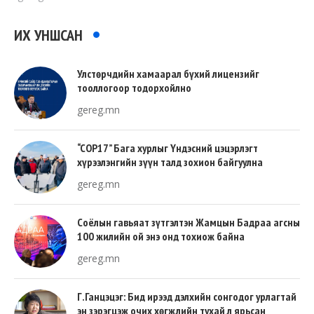
ИХ УНШСАН
Улстөрчдийн хамаарал бүхий лицензийг
тооллогоор тодорхойлно
gereg.mn
“COP17” Бага хурлыг Үндэсний цэцэрлэгт
хүрээлэнгийн зүүн талд зохион байгуулна
gereg.mn
Соёлын гавьяат зүтгэлтэн Жамцын Бадраа агсны
100 жилийн ой энэ онд тохиож байна
gereg.mn
Г.Ганцэцэг: Бид ирээд дэлхийн сонгодог урлагтай
эн зэрэгцэж очих хөгжлийн тухай л ярьсан