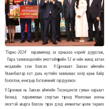
“Парис-2024” паралимпад эх орныхоо нэрийг дуурсгаж,
Пара таеквондогийн эмэгтэйчүүдийн 52 кг-ийн жинд алтан
медалийн эзэн болсон У.Сүрэнжавт Завхан аймгийн
Улаанбаатар хот дахь нутгийн зөвлөлөөс хоёр өрөө байр
бэлэглэж, өчигдөр батламжийг гардуулжээ.
У.Сүрэнжав нь Завхан аймгийн Тосонцэнгэл сумын харьяат
бөгөөд паралимпын спортын түүхэнд Монголын анхны
эмэгтэй аварга болсон түүхэн дээд амжилтыг үнэлж төрөлх