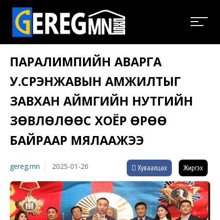
ПАРАЛИМПИЙН АВАРГА
У.СҮРЭНЖАВЫН АМЖИЛТЫГ
ЗАВХАН АЙМГИЙН НУТГИЙН
ЗӨВЛӨЛӨӨС ХОЁР ӨРӨӨ
БАЙРААР МЯЛААЖЭЭ
gereg.mn
2025-01-26
Хуваалцах
Жиргэх