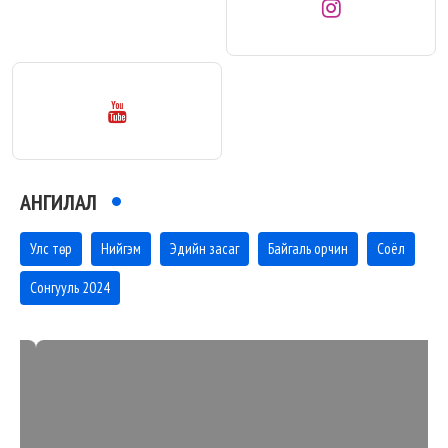
АНГИЛАЛ
Улс төр
Нийгэм
Эдийн засаг
Байгаль орчин
Соёл
Сонгууль 2024