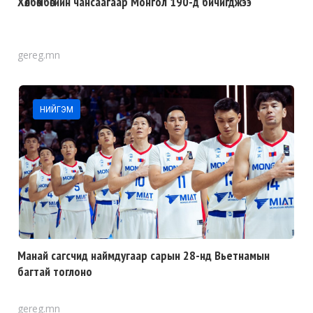
Хөлбөмбөгийн чансаагаар Монгол 190-д бичигджээ
gereg.mn
НИЙГЭМ
Манай сагсчид наймдугаар сарын 28-нд Вьетнамын
багтай тоглоно
gereg.mn