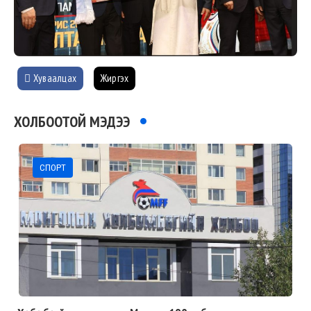
Хуваалцах
Жиргэх
ХОЛБООТОЙ МЭДЭЭ
СПОРТ