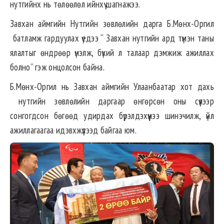
нутгийнх нь төлөөлөл ийнхүү шагнажээ.
Завхан аймгийн Нутгийн зөвлөлийн дарга Б.Мөнх-Оргил
батламж гардуулах үедээ “ Завхан нутгийн ард түмэн таны
ялалтыг өндрөөр үнэлж, бүхий л талаар дэмжиж ажиллах
болно” гэж онцолсон байна.
Б.Мөнх-Оргил нь Завхан аймгийн Улаанбаатар хот дахь
нутгийн зөвлөлийн даргаар өнгөрсөн оны сүүлээр
сонгогдсон бөгөөд удирдах бүрэлдэхүүнээ шинэчилж, үйл
ажиллагаагаа идэвхжүүлээд байгаа юм.