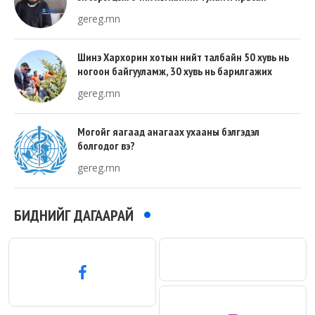
gereg.mn
Шинэ Хархорин хотын нийт талбайн 50 хувь нь
ногоон байгууламж, 30 хувь нь барилгажих
талбай, 20 хувь нь авто зам байна
gereg.mn
Могойг яагаад анагаах ухааны бэлгэдэл
болгодог вэ?
gereg.mn
БИДНИЙГ ДАГААРАЙ