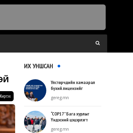
ИХ УНШСАН
ТЭЙ
Улстөрчдийн хамаарал
бүхий лицензийг
тооллогоор тодорхойлно
Жиргэх
gereg.mn
“COP17” Бага хурлыг
Үндэсний цэцэрлэгт
хүрээлэнгийн зүүн талд
gereg.mn
зохион байгуулна