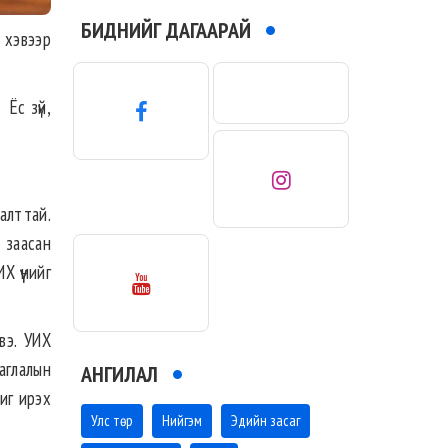
БИДНИЙГ ДАГААРАЙ
 хэвээр
 Ёс зүй,
аалттай.
 заасан
Х үүнийг
вэ. УИХ
саглалын
АНГИЛАЛ
чиг ирэх
Улс төр
Нийгэм
Эдийн засаг