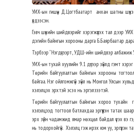
УИХ-ын гишүүн Д.Цогтбаатарт анхан шатны шүү
үлдээсэн.
Гэвч шүүхийн шийдвэрийг хэрэгжүүлэх тал дээр УИ
дэгийн байнгын хорооны дарга Б.Баярбаатар дара
Тэрбээр “Нэгдүгээрт, УДШ-ийн шийдвэр албажиж 
УИХ-ын тухай хуулийн 9.1 дүгээр зүйлд гэмт хэрэг 
Төрийн байгуулалтын байнгын хорооны тогтоолы
байгаа. Нэг ойлгомжгүй зүйл нь Монгол Улсын хувьд
хэлэлцэх эрхтэй эсэх нь эргэлзээтэй.
Төрийн байгуулалтын байнгын хороо тухайн гишү
хэлэлцээд тогтоол батлахдаа эргүүлэн татах шаард
эрх зүйн чадамжид ямар нөхцөл байдал үүсэх вэ г
нь тодорхойгүй. Хэлэлц гэж ирэх юм уу, эргүүлэн т