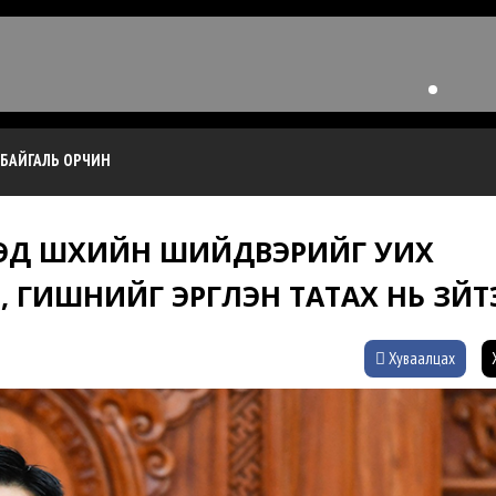
БАЙГАЛЬ ОРЧИН
ЭЭД ШҮҮХИЙН ШИЙДВЭРИЙГ УИХ
ГИШҮҮНИЙГ ЭРГҮҮЛЭН ТАТАХ НЬ ЗҮЙ
Хуваалцах