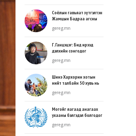
Соёлын гавьяат зүтгэлтэн
Жамцын Бадраа агсны
100 жилийн ой энэ онд
gereg.mn
тохиож байна
Г.Ганцэцэг: Бид ирээд
дэлхийн сонгодог
урлагтай эн зэрэгцэж очих
gereg.mn
хөгжлийн тухай л ярьсан
Шинэ Хархорин хотын
нийт талбайн 50 хувь нь
ногоон байгууламж, 30
gereg.mn
хувь нь барилгажих
талбай, 20 хувь нь авто
зам байна
Могойг яагаад анагаах
ухааны бэлгэдэл болгодог
вэ?
gereg.mn