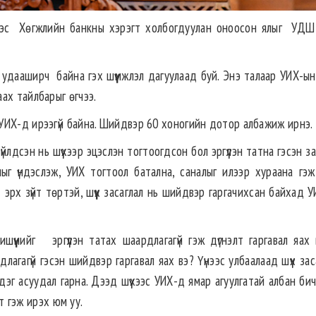
хээс Хөгжлийн банкны хэрэгт холбогдуулан оноосон ялыг УДШ
Х удааширч байна гэх шүүмжлэл дагуулаад буй. Энэ талаар УИХ-ын
ах тайлбарыг өгчээ.
УИХ-д ирээгүй байна. Шийдвэр 60 хоногийн дотор албажиж ирнэ.
үйлдсэн нь шүүхээр эцэслэн тогтоогдсон бол эргүүлэн татна гэсэн з
г үндэслэж, УИХ тогтоол батална, саналыг илээр хураана гэж
 эрх зүйт төртэй, шүүх засаглал нь шийдвэр гаргачихсан байхад УИ
үнийг эргүүлэн татах шаардлагагүй гэж дүгнэлт гаргавал яах 
лагагүй гэсэн шийдвэр гаргавал яах вэ? Үүнээс улбаалаад шүүх за
эдэг асуудал гарна. Дээд шүүхээс УИХ-д ямар агуулгатай албан би
ат гэж ирэх юм уу.