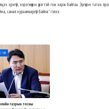
 эрхгүй, хэрэгжүүлэх үүрэгтэй гэж харж байгаа. Эргүүлэн татах пр
на, санал хураамааргүй байна” гэлээ.
 ТӨР
рлийн газрын тосны