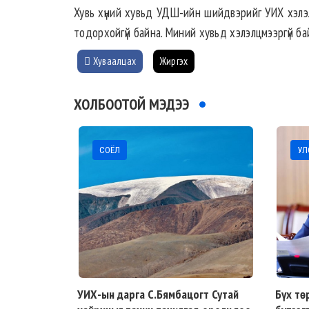
Хувь хүний хувьд УДШ-ийн шийдвэрийг УИХ хэлэлцэх
тодорхойгүй байна. Миний хувьд хэлэлцмээргүй бай
Хуваалцах
Жиргэх
ХОЛБООТОЙ МЭДЭЭ
СОЁЛ
УЛС
УИХ-ын дарга С.Бямбацогт Сутай
Бүх тө