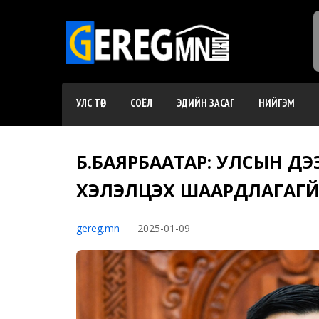
УЛС ТӨР
СОЁЛ
ЭДИЙН ЗАСАГ
НИЙГЭМ
Б.БАЯРБААТАР: УЛСЫН Д
ХЭЛЭЛЦЭХ ШААРДЛАГАГҮЙ, 
gereg.mn
2025-01-09