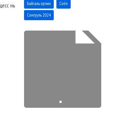
Байгаль орчин
Соёл
оцесс нь
Сонгууль 2024