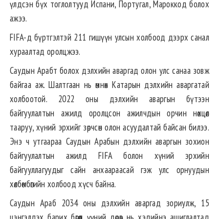
үлдсэн бүх тоглолтууд Испани, Португал, Мароккод болох
ажээ.
FIFA-д бүртгэлтэй 211 гишүүн улсын холбоод дээрх санал
хураалтад оролцжээ.
Саудын Арабт болох дэлхийн аваргад олон улс санаа зовж
байгаа аж. Шалтгаан нь өмнөх Катарын дэлхийн аваргатай
холбоотой. 2022 оны дэлхийн аваргын бүтээн
байгуулалтын ажилд оролцсон ажилчдын орчин нөхцөл
тааруу, хүний эрхийг зөрчсөн олон асуудалтай байсан билээ.
Энэ ч утгаараа Саудын Арабын дэлхийн аваргын зохион
байгуулалтын ажилд FIFA болон хүний эрхийн
байгууллагуудыг сайн анхаараасай гэж улс орнуудын
хөлбөмбөгийн холбоод хүсч байна.
Саудын Араб 2034 оны дэлхийн аваргад зориулж, 15
цэнгэлдэх барих бөгөөд үүний дөрөв нь хэдийнэ ашиглалтад