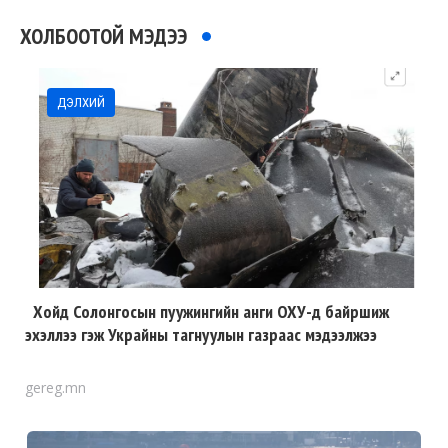
ХОЛБООТОЙ МЭДЭЭ
ДЭЛХИЙ
Хойд Солонгосын пуужингийн анги ОХУ-д байршиж
эхэллээ гэж Украйны тагнуулын газраас мэдээлжээ
gereg.mn