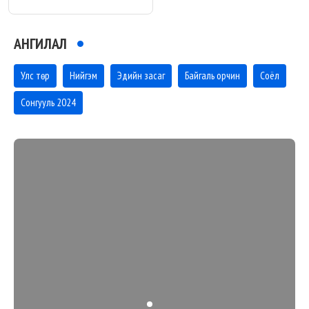
АНГИЛАЛ
Улс төр
Нийгэм
Эдийн засаг
Байгаль орчин
Соёл
Сонгууль 2024