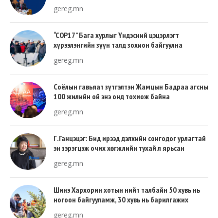
gereg.mn
“COP17” Бага хурлыг Үндэсний цэцэрлэгт
хүрээлэнгийн зүүн талд зохион байгуулна
gereg.mn
Соёлын гавьяат зүтгэлтэн Жамцын Бадраа агсны
100 жилийн ой энэ онд тохиож байна
gereg.mn
Г.Ганцэцэг: Бид ирээд дэлхийн сонгодог урлагтай
эн зэрэгцэж очих хөгжлийн тухай л ярьсан
gereg.mn
Шинэ Хархорин хотын нийт талбайн 50 хувь нь
ногоон байгууламж, 30 хувь нь барилгажих
талбай, 20 хувь нь авто зам байна
gereg.mn