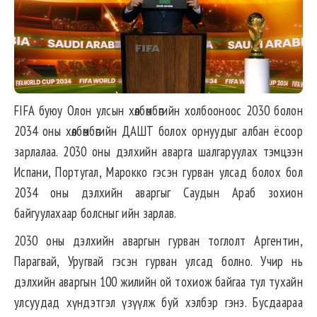
FIFA буюу Олон улсын хөлбөмбөгийн холбооноос 2030 болон
2034 оны хөлбөмбөгийн ДАШТ болох орнуудыг албан ёсоор
зарлалаа. 2030 оны дэлхийн аварга шалгаруулах тэмцээн
Испани, Португал, Марокко гэсэн гурван улсад болох бол
2034 оны дэлхийн аваргыг Саудын Араб зохион
байгуулахаар болсныг ийн зарлав.
2030 оны дэлхийн аваргын гурван тоглолт Аргентин,
Парагвай, Уругвай гэсэн гурван улсад болно. Учир нь
дэлхийн аваргын 100 жилийн ой тохиож байгаа тул тухайн
улсуудад хүндэтгэл үзүүлж буй хэлбэр гэнэ. Бусдаараа