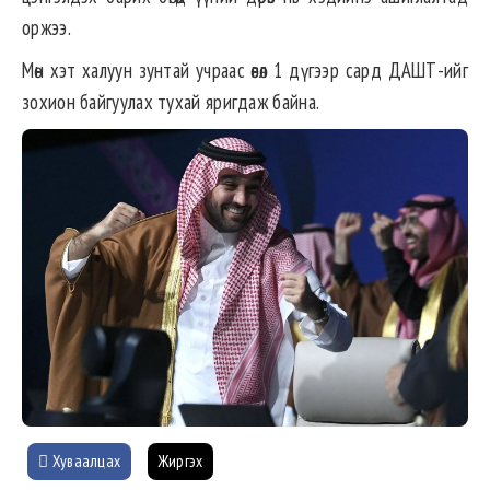
оржээ.
Мөн хэт халуун зунтай учраас өвөл 1 дүгээр сард ДАШТ-ийг
зохион байгуулах тухай яригдаж байна.
Хуваалцах
Жиргэх