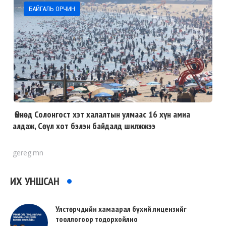
БАЙГАЛЬ ОРЧИН
Өмнөд Солонгост хэт халалтын улмаас 16 хүн амиа
алдаж, Сөүл хот бэлэн байдалд шилжжээ
gereg.mn
ИХ УНШСАН
Улстөрчдийн хамаарал бүхий лицензийг
тооллогоор тодорхойлно