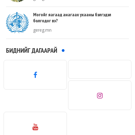
Могойг яагаад анагаах ухааны бэлгэдэл
болгодог вэ?
gereg.mn
БИДНИЙГ ДАГААРАЙ