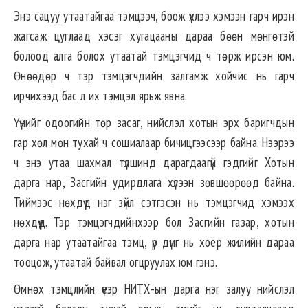
Энэ сацуу утаатайгаа тэмцээч, боож үхлээ хэмээн гарч ирэн
жагсаж цуглаад хэсэг хугацааны дараа бөөн мөнгөтэй
болоод алга болох утаатай тэмцэгчид ч төрж ирсэн юм.
Өнөөдөр ч тэр тэмцэгчдийн залгамж хойчис нь гарч
ирчихээд бас л их тэмцэл ярьж явна.
Үүнийг одоогийн төр засаг, нийслэл хотын эрх баригчдын
гар хөл мөн тухай ч сошиалаар бичицгээсээр байна. Нээрээ
ч энэ утаа шахмал түлшинд дарагдаагүй гэдгийг Хотын
дарга нар, Засгийн удирдлага хүлээн зөвшөөрөөд байна.
Тиймээс нөхдүүд нэг зүйл сэтгэсэн нь тэмцэгчид хэмээх
нөхдүүд. Тэр тэмцэгчдийнхээр бол Засгийн газар, хотын
дарга нар утаатайгаа тэмц, үр дүнг нь хоёр жилийн дараа
тооцож, утаатай байвал огцруулах юм гэнэ.
Өмнөх тэмцлийн үеэр НИТХ-ын дарга нэг залуу нийслэл