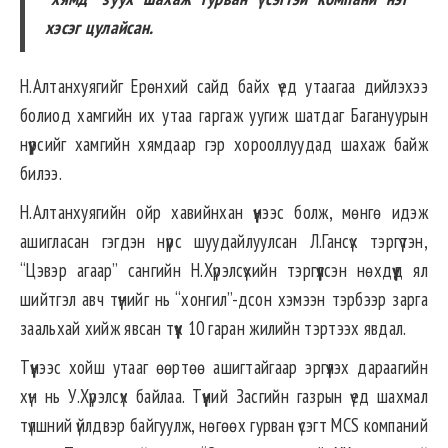
хэсэг цулайсан.
Н.Алтанхуягийг Ерөнхий сайд байх үед утаагаа дийлэхээ
болиод хамгийн их утаа гаргаж уугиж шатдаг Багануурын
нүүрсийг хамгийн хямдаар гэр хорооллуудад шахаж байж
билээ.
Н.Алтанхуягийн ойр хавийнхан үүнээс болж, мөнгө идэж
ашигласан гэгдэн нүүрс шуудайлуулсан Л.Гансүх тэргүүтэн,
“Цэвэр агаар” сангийн Н.Хүрэлсүхийн тэргүүлсэн нөхдүүд ял
шийтгэл авч түүнийг нь “хонгил”-дсон хэмээн тэрбээр зарга
заальхай хийж явсан түүх 10 гаран жилийн тэртээх явдал.
Түүнээс хойш утааг өөртөө ашигтайгаар эргүүлэх дараагийн
хүн нь У.Хүрэлсүх байлаа. Түүний Засгийн газрын үед шахмал
түлшний үйлдвэр байгуулж, нөгөөх гурван үсэгт MCS компаний