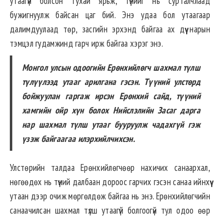
утаагүй болсон тухай ярьж, түүнийг нь сурталчлаад
бужигнуулж байсан цаг бий. Энэ удаа бол утаагаар
далимдуулаад төр, засгийн эрхэнд байгаа ах дүү нарын
тэмцэл гудамжинд гарч ирж байгаа хэрэг энэ.
Монгол улсын одоогийн Ерөнхийлөгч шахмал түлш
түлүүлээд утааг арилгана гэсэн. Түүний улстөрд
бойжуулан гаргаж ирсэн Ерөнхий сайд, түүний
хамгийн ойр хүн болох Нийслэлийн Засаг дарга
нар шахмал түлш утааг бууруулж чадахгүй гэж
үзэж байгаагаа илэрхийлчихсэн.
Улстөрийн талдаа Ерөнхийлөгчөөр нахичих санаархал,
нөгөөдөх нь түүний далбаан дороос гарчих гэсэн санаа ийнхүү
утаан дээр очиж мөргөлдөж байгаа нь энэ. Ерөнхийлөгчийн
санаачилсан шахмал түлш утаагүй болгоогүй тул одоо өөр