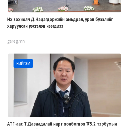
Их зохиолч Д.Нацагдоржийн амьдрал, уран бүтээлийг
харуулсан үзэсгэлэн нээгдлээ
gereg.mn
НИЙГЭМ
АТГ-аас Т.Даваадалай нарт холбогдох ₮5.2 тэрбумын