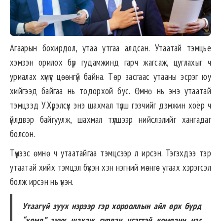
Агаарын бохирдол, утаа утгаа алдсан. Утаатай тэмцье
хэмээн орилох бүр гудамжинд гарч жагсаж, цуглахыг ч
уриалах хүмүүс цөөнгүй байна. Төр засгаас утааны эсрэг юу
хийгээд байгаа нь тодорхой бус. Өмнө нь энэ утаатай
тэмцээд У.Хүрэлсүх энэ шахмал түлш гээчийг дэмжин хоёр ч
үйлдвэр байгуулж, шахмал түлшээр нийслэлийг хангадаг
болсон.
Түүнээс өмнө ч утаатайгаа тэмцсээр л ирсэн. Тэгэхдээ тэр
утаатай хийх тэмцэл бүхэн хэн нэгний мөнгө угаах хэрэгсэл
болж ирсэн нь үнэн.
Утаагүй зуух нэрээр гэр хорооллын айл өрх бүрд
“хямд” зуух шахаж гурван үсэгтэй компани нэг