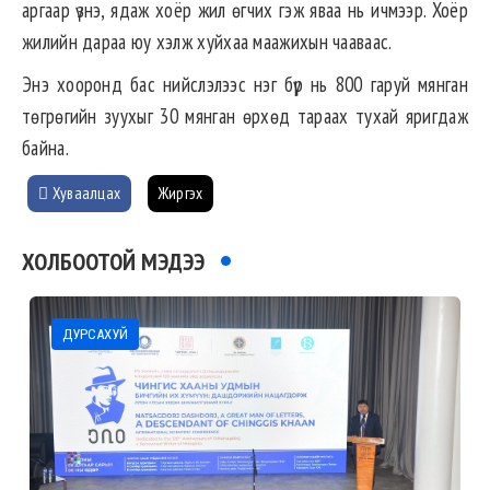
аргаар үзнэ, ядаж хоёр жил өгчих гэж яваа нь ичмээр. Хоёр
жилийн дараа юу хэлж хуйхаа маажихын чааваас.
Энэ хооронд бас нийслэлээс нэг бүр нь 800 гаруй мянган
төгрөгийн зуухыг 30 мянган өрхөд тараах тухай яригдаж
байна.
Хуваалцах
Жиргэх
ХОЛБООТОЙ МЭДЭЭ
ДУРСАХУЙ