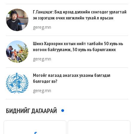
Г.Ганцэцэг: Бид ирээд дэлхийн сонгодог урлагтай
эн зэрэгцэж очих хөгжлийн тухай л ярьсан
gereg.mn
Шинэ Хархорин хотын нийт талбайн 50 хувь нь
ногоон байгууламж, 30 хувь нь барилгажих
талбай, 20 хувь нь авто зам байна
gereg.mn
Могойг яагаад анагаах ухааны бэлгэдэл
болгодог вэ?
gereg.mn
БИДНИЙГ ДАГААРАЙ