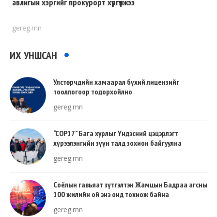
авлигын хэргийг прокурорт хүргүүлжээ
gereg.mn
ИХ УНШСАН
Улстөрчдийн хамаарал бүхий лицензийг
тооллогоор тодорхойлно
gereg.mn
“COP17” Бага хурлыг Үндэсний цэцэрлэгт
хүрээлэнгийн зүүн талд зохион байгуулна
gereg.mn
Соёлын гавьяат зүтгэлтэн Жамцын Бадраа агсны
100 жилийн ой энэ онд тохиож байна
gereg.mn