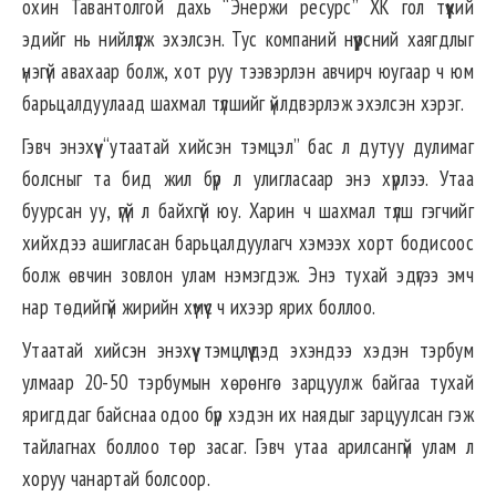
охин Тавантолгой дахь “Энержи ресурс” ХК гол түүхий
эдийг нь нийлүүлж эхэлсэн. Тус компаний нүүрсний хаягдлыг
үнэгүй авахаар болж, хот руу тээвэрлэн авчирч юугаар ч юм
барьцалдуулаад шахмал түлшийг үйлдвэрлэж эхэлсэн хэрэг.
Гэвч энэхүү “утаатай хийсэн тэмцэл” бас л дутуу дулимаг
болсныг та бид жил бүр л улигласаар энэ хүрлээ. Утаа
буурсан уу, үгүй л байхгүй юу. Харин ч шахмал түлш гэгчийг
хийхдээ ашигласан барьцалдуулагч хэмээх хорт бодисоос
болж өвчин зовлон улам нэмэгдэж. Энэ тухай эдүгээ эмч
нар төдийгүй жирийн хүмүүс ч ихээр ярих боллоо.
Утаатай хийсэн энэхүү тэмцлүүдэд эхэндээ хэдэн тэрбум
улмаар 20-50 тэрбумын хөрөнгө зарцуулж байгаа тухай
яригддаг байснаа одоо бүр хэдэн их наядыг зарцуулсан гэж
тайлагнах боллоо төр засаг. Гэвч утаа арилсангүй улам л
хоруу чанартай болсоор.