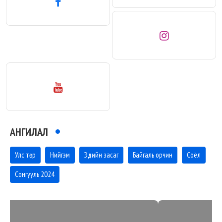
АНГИЛАЛ
Улс төр
Нийгэм
Эдийн засаг
Байгаль орчин
Соёл
Сонгууль 2024