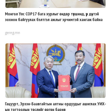
Монгол Улс COP17 бага хурлыг өндөр түвшинд, үр дүнтэй
зохион байгуулах бэлтгэл ажлыг эрчимтэй хангаж байна
gereg.mn
Гацуурт, Эрээн-Баавгайтын алтны ордуудыг ашиглах УИХ-
ын тогтоолын төслийг өргөн барив