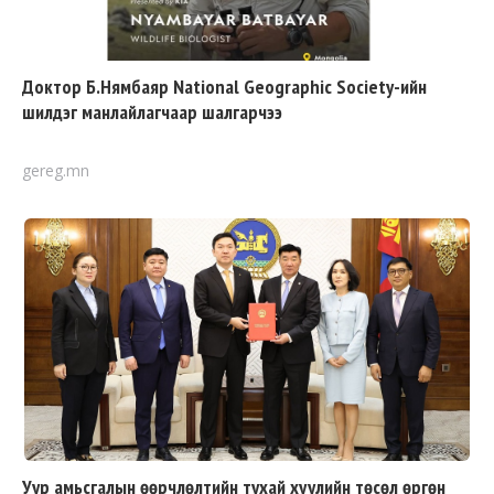
Доктор Б.Нямбаяр National Geographic Society-ийн
шилдэг манлайлагчаар шалгарчээ
gereg.mn
Уур амьсгалын өөрчлөлтийн тухай хуулийн төсөл өргөн