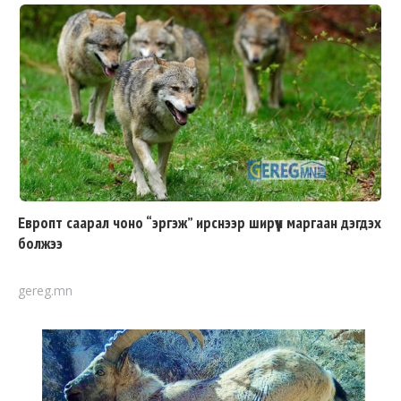
Европт саарал чоно “эргэж” ирснээр ширүүн маргаан дэгдэх
болжээ
gereg.mn