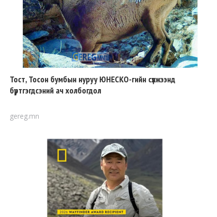
Тост, Тосон бумбын нуруу ЮНЕСКО-гийн сүлжээнд
бүртгэгдсэний ач холбогдол
gereg.mn