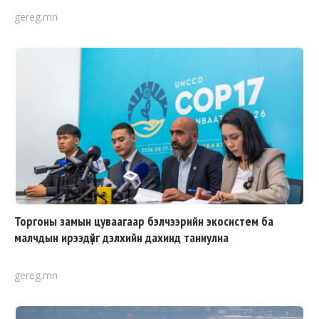
gereg.mn
Торгоны замын цуваагаар бэлчээрийн экосистем ба
малчдын ирээдүйг дэлхийн дахинд таниулна
gereg.mn