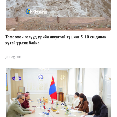
Томоохон голууд үерийн аюултай түвшинг 5-10 см даван
хүчтэй үерлэж байна
gereg.mn