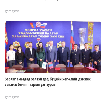
gereg.mn
Зэрлэг амьтдад ээлтэй дэд бүтцийн хөгжлийг дэмжих
санамж бичигт гарын үсэг зурав
gereg.mn