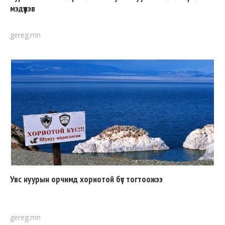
мэдүүлэв
gereg.mn
Увс нуурын орчимд хориотой бүс тогтоожээ
gereg.mn