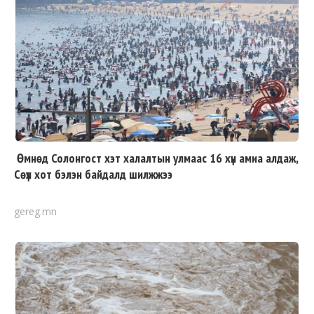
Өмнөд Солонгост хэт халалтын улмаас 16 хүн амиа алдаж,
Сөүл хот бэлэн байдалд шилжжээ
gereg.mn