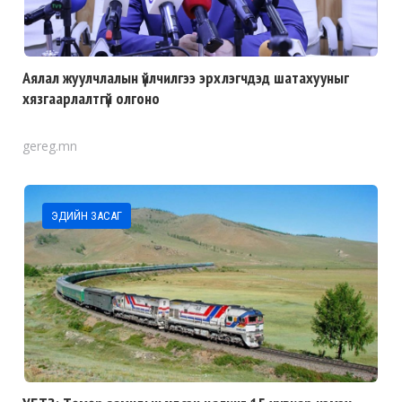
Аялал жуулчлалын үйлчилгээ эрхлэгчдэд шатахууныг
хязгаарлалтгүй олгоно
gereg.mn
ЭДИЙН ЗАСАГ