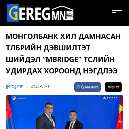
МОНГОЛБАНК ХИЛ ДАМНАСАН
ТӨЛБӨРИЙН ДЭВШИЛТЭТ
ШИЙДЭЛ “MBRIDGE” ТӨСЛИЙН
УДИРДАХ ХОРООНД НЭГДЛЭЭ
gereg.mn
2026-06-11
Хуваалцах
Жиргэх