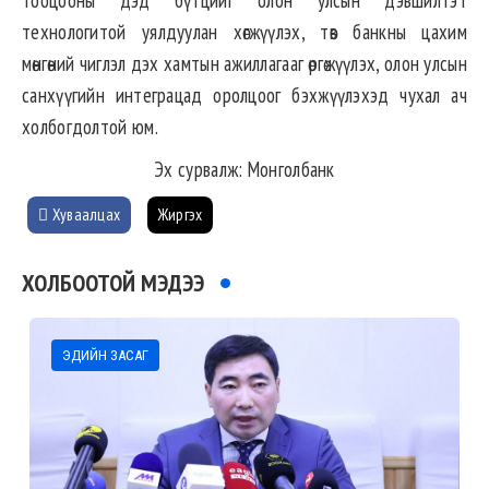
тооцооны дэд бүтцийг олон улсын дэвшилтэт
технологитой уялдуулан хөгжүүлэх, төв банкны цахим
мөнгөний чиглэл дэх хамтын ажиллагааг өргөжүүлэх, олон улсын
санхүүгийн интеграцад оролцоог бэхжүүлэхэд чухал ач
холбогдолтой юм.
Эх сурвалж: Монголбанк
Хуваалцах
Жиргэх
ХОЛБООТОЙ МЭДЭЭ
ЭДИЙН ЗАСАГ