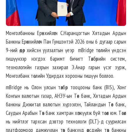
Монголбанкны Ерөнхийлөгч С.Наранцогтын Хятадын Ардын
Банкны Ерөнхийлөгч Пан Гуншэнтэй 2026 оны 6 дугаар сарын
9-ний өдөр хийсэн уулзалтын үеэр mBridge төслийн үндсэн
гишүүнээр нэгдэх баримт бичигт Төлбөрийн систем,
технологийн газрын захирал Э.Анар гарын үсэг зурж,
Монголбанк төслийн Удирдах хорооны гишүүн боллоо.
mBridge нь Олон улсын төлбөр тооцооны банк (BIS), Хонг
Конгын валютын газар, АНЭУ-ын Төв банк, Хятадын Ардын
банкны Дижитал валютын хүрээлэн, Тайландын Төв банк,
Саудын Арабын Төв банк хамтран хөгжүүлж буй төсөл юм. Төсөл
нь нийтлэг тархсан дэвтэр технологи (DLT)-д суурилсан
платформоор дамжуулан төв банкууд өөрсдийн төв банкны