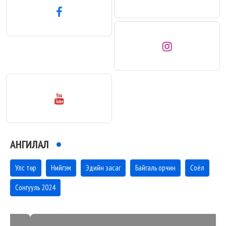
АНГИЛАЛ
Улс төр
Нийгэм
Эдийн засаг
Байгаль орчин
Соёл
Сонгууль 2024