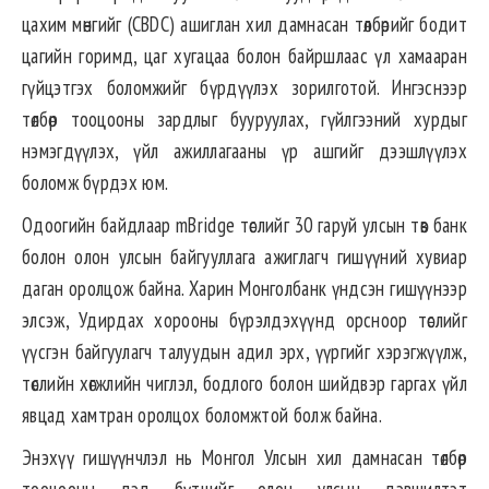
цахим мөнгийг (CBDC) ашиглан хил дамнасан төлбөрийг бодит
цагийн горимд, цаг хугацаа болон байршлаас үл хамааран
гүйцэтгэх боломжийг бүрдүүлэх зорилготой. Ингэснээр
төлбөр тооцооны зардлыг бууруулах, гүйлгээний хурдыг
нэмэгдүүлэх, үйл ажиллагааны үр ашгийг дээшлүүлэх
боломж бүрдэх юм.
Одоогийн байдлаар mBridge төслийг 30 гаруй улсын төв банк
болон олон улсын байгууллага ажиглагч гишүүний хувиар
даган оролцож байна. Харин Монголбанк үндсэн гишүүнээр
элсэж, Удирдах хорооны бүрэлдэхүүнд орсноор төслийг
үүсгэн байгуулагч талуудын адил эрх, үүргийг хэрэгжүүлж,
төслийн хөгжлийн чиглэл, бодлого болон шийдвэр гаргах үйл
явцад хамтран оролцох боломжтой болж байна.
Энэхүү гишүүнчлэл нь Монгол Улсын хил дамнасан төлбөр