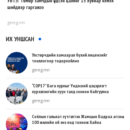
УБТЗ: Төмөр замчдын үндсэн цалинг 15 хувиар нэмэх
шийдвэр гаргажээ
gereg.mn
ИХ УНШСАН
Улстөрчдийн хамаарал бүхий лицензийг
тооллогоор тодорхойлно
gereg.mn
“COP17” Бага хурлыг Үндэсний цэцэрлэгт
хүрээлэнгийн зүүн талд зохион байгуулна
gereg.mn
Соёлын гавьяат зүтгэлтэн Жамцын Бадраа агсны
100 жилийн ой энэ онд тохиож байна