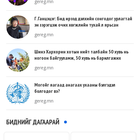
gereg.mn
Г.Ганцэцэг: Бид ирээд дэлхийн сонгодог урлагтай
эн зэрэгцэж очих хөгжлийн тухай л ярьсан
gereg.mn
Шинэ Хархорин хотын нийт талбайн 50 хувь нь
ногоон байгууламж, 30 хувь нь барилгажих
талбай, 20 хувь нь авто зам байна
gereg.mn
Могойг яагаад анагаах ухааны бэлгэдэл
болгодог вэ?
gereg.mn
БИДНИЙГ ДАГААРАЙ