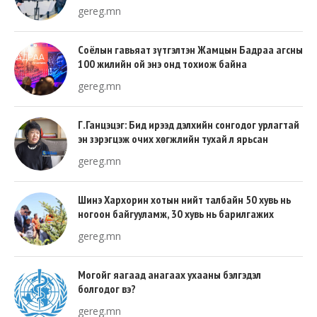
gereg.mn
Соёлын гавьяат зүтгэлтэн Жамцын Бадраа агсны
100 жилийн ой энэ онд тохиож байна
gereg.mn
Г.Ганцэцэг: Бид ирээд дэлхийн сонгодог урлагтай
эн зэрэгцэж очих хөгжлийн тухай л ярьсан
gereg.mn
Шинэ Хархорин хотын нийт талбайн 50 хувь нь
ногоон байгууламж, 30 хувь нь барилгажих
талбай, 20 хувь нь авто зам байна
gereg.mn
Могойг яагаад анагаах ухааны бэлгэдэл
болгодог вэ?
gereg.mn