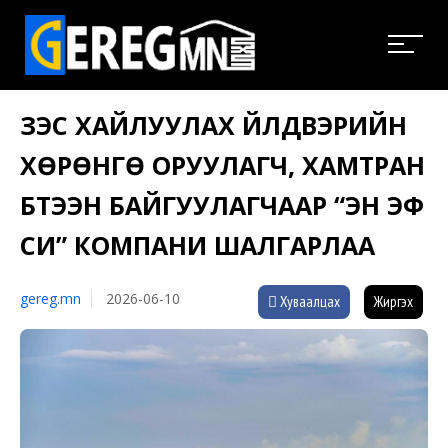
ЗЭС ХАЙЛУУЛАХ ҮЙЛДВЭРИЙН
ХӨРӨНГӨ ОРУУЛАГЧ, ХАМТРАН
БҮТЭЭН БАЙГУУЛАГЧААР “ЭН ЭФ
СИ” КОМПАНИ ШАЛГАРЛАА
gereg.mn
2026-06-10
Хуваалцах
Жиргэх