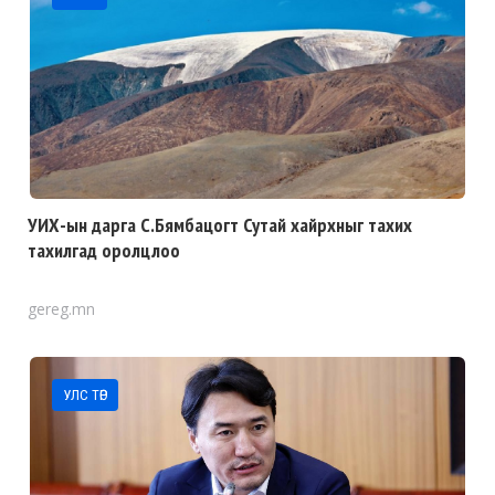
УИХ-ын дарга С.Бямбацогт Сутай хайрхныг тахих
тахилгад оролцлоо
gereg.mn
УЛС ТӨР