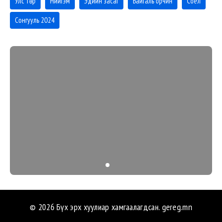
Улс төр
Нийгэм
Эдийн засаг
Байгаль орчин
Соёл
Сонгууль 2024
© 2026 Бүх эрх хуулиар хамгаалагдсан.
gereg.mn