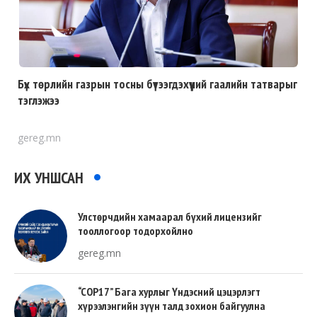
Бүх төрлийн газрын тосны бүтээгдэхүүний гаалийн татварыг
тэглэжээ
gereg.mn
ИХ УНШСАН
Улстөрчдийн хамаарал бүхий лицензийг
тооллогоор тодорхойлно
gereg.mn
“COP17” Бага хурлыг Үндэсний цэцэрлэгт
хүрээлэнгийн зүүн талд зохион байгуулна