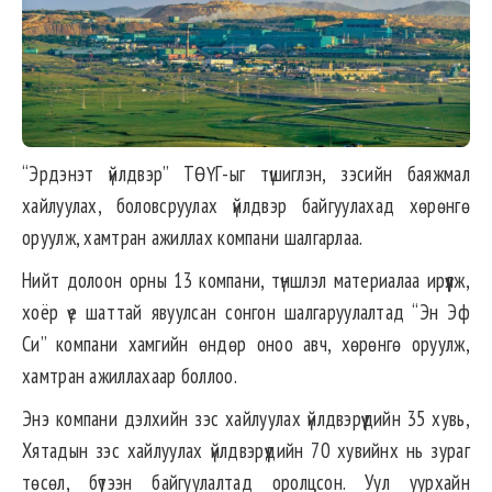
“Эрдэнэт үйлдвэр” ТӨҮГ-ыг түшиглэн, зэсийн баяжмал
хайлуулах, боловсруулах үйлдвэр байгуулахад хөрөнгө
оруулж, хамтран ажиллах компани шалгарлаа.
Нийт долоон орны 13 компани, түншлэл материалаа ирүүлж,
хоёр үе шаттай явуулсан сонгон шалгаруулалтад “Эн Эф
Си” компани хамгийн өндөр оноо авч, хөрөнгө оруулж,
хамтран ажиллахаар боллоо.
Энэ компани дэлхийн зэс хайлуулах үйлдвэрүүдийн 35 хувь,
Хятадын зэс хайлуулах үйлдвэрүүдийн 70 хувийнх нь зураг
төсөл, бүтээн байгуулалтад оролцсон. Уул уурхайн