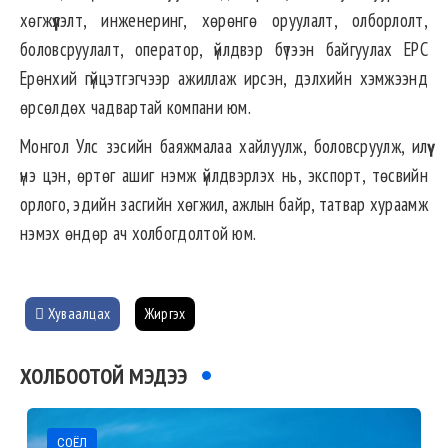
хөгжүүлэлт, инженеринг, хөрөнгө оруулалт, олборлолт,
боловсруулалт, оператор, үйлдвэр бүтээн байгуулах EPC
Ерөнхий гүйцэтгэгчээр ажиллаж ирсэн, дэлхийн хэмжээнд
өрсөлдөх чадвартай компани юм.
Монгол Улс зэсийн баяжмалаа хайлуулж, боловсруулж, илүү
үнэ цэн, өртөг ашиг нэмж үйлдвэрлэх нь, экспорт, төсвийн
орлого, эдийн засгийн хөгжил, ажлын байр, татвар хураамж
нэмэх өндөр ач холбогдолтой юм.
Хуваалцах
Жиргэх
ХОЛБООТОЙ МЭДЭЭ
СОЁЛ