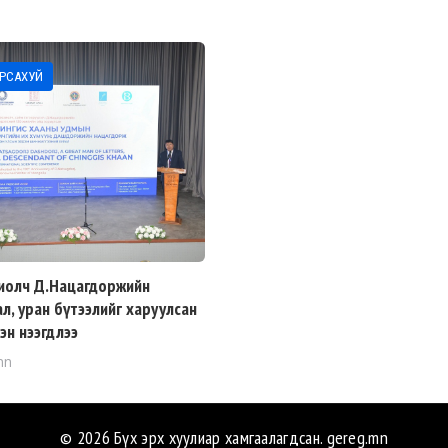
РСАХУЙ
иолч Д.Нацагдоржийн
л, уран бүтээлийг харуулсан
лэн нээгдлээ
mn
© 2026 Бүх эрх хуулиар хамгаалагдсан.
gereg.mn