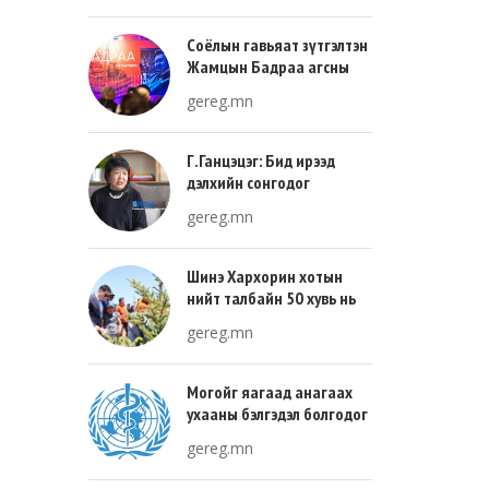
Соёлын гавьяат зүтгэлтэн
Жамцын Бадраа агсны
100 жилийн ой энэ онд
gereg.mn
тохиож байна
Г.Ганцэцэг: Бид ирээд
дэлхийн сонгодог
урлагтай эн зэрэгцэж очих
gereg.mn
хөгжлийн тухай л ярьсан
Шинэ Хархорин хотын
нийт талбайн 50 хувь нь
ногоон байгууламж, 30
gereg.mn
хувь нь барилгажих
талбай, 20 хувь нь авто
зам байна
Могойг яагаад анагаах
ухааны бэлгэдэл болгодог
вэ?
gereg.mn