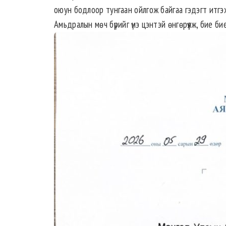
оюун бодлоор тунгаан ойлгож байгаа гэдэгт итгэ
Амьдралын мөч бүрийг үнэ цэнтэй өнгөрүүлж, бие би