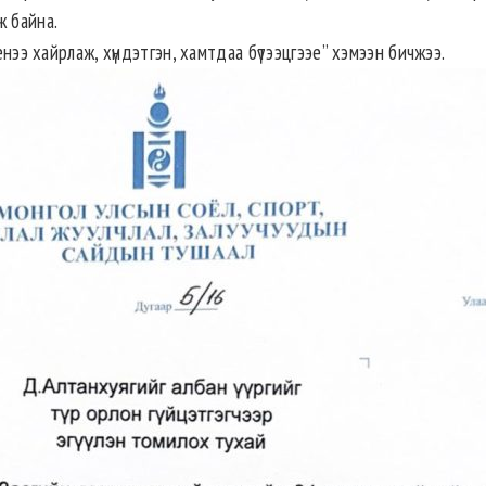
ж байна.
енээ хайрлаж, хүндэтгэн, хамтдаа бүтээцгээе” хэмээн бичжээ.