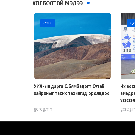
ХОЛБООТОЙ МЭДЭЭ
СОЁЛ
ДУ
УИХ-ын дарга С.Бямбацогт Сутай
Их зох
хайрхныг тахих тахилгад оролцлоо
амьдра
үзэсгэ
gereg.mn
gereg.