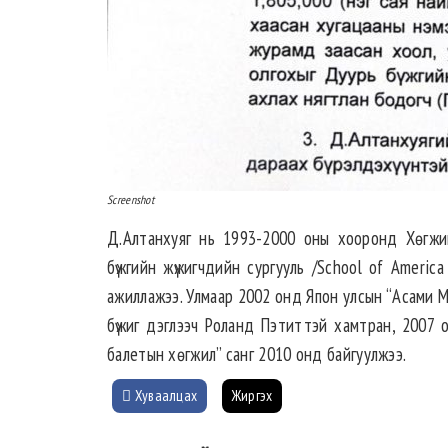
Screenshot
Д.Алтанхуяг нь 1993-2000 оны хооронд Хөгжим
бүжгийн жүжигчдийн сургууль /School of America
ажиллажээ. Улмаар 2002 онд Япон улсын “Асами М
бүжиг дэглээч Роланд Пэтиттэй хамтран, 2007
балетын хөгжил” санг 2010 онд байгуулжээ.
Хуваалцах
Жиргэх