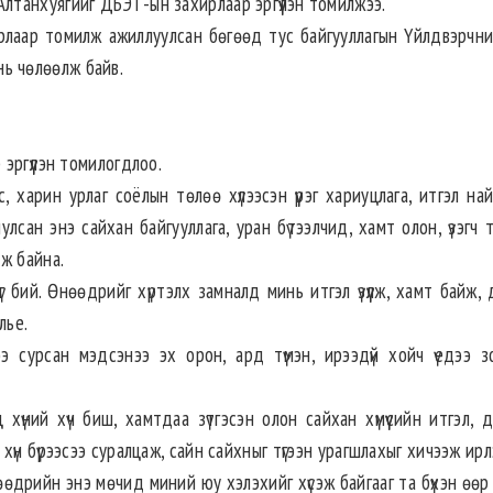
танхуягийг ДБЭТ-ын захирлаар эргүүлэн томилжээ.
рлаар томилж ажиллуулсан бөгөөд тус байгууллагын Үйлдвэрчни
 нь чөлөөлж байв.
эргүүлэн томилогдлоо.
 харин урлаг соёлын төлөө хүлээсэн үүрэг хариуцлага, итгэл на
лсан энэ сайхан байгууллага, уран бүтээлчид, хамт олон, үзэгч 
ж байна.
 бий. Өнөөдрийг хүртэлх замналд минь итгэл үзүүлж, хамт байж,
лье.
э сурсан мэдсэнээ эх орон, ард түмэн, ирээдүй хойч үедээ з
хүний хүч биш, хамтдаа зүтгэсэн олон сайхан хүмүүсийн итгэл, 
үн бүрээсээ суралцаж, сайн сайхныг түгээн урагшлахыг хичээж ирл
өөдрийн энэ мөчид миний юу хэлэхийг хүсэж байгааг та бүхэн өө