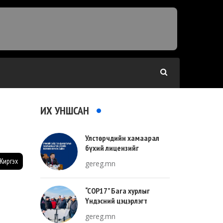
ИХ УНШСАН
Улстөрчдийн хамаарал
бүхий лицензийг
тооллогоор тодорхойлно
Жиргэх
gereg.mn
“COP17” Бага хурлыг
Үндэсний цэцэрлэгт
хүрээлэнгийн зүүн талд
gereg.mn
зохион байгуулна