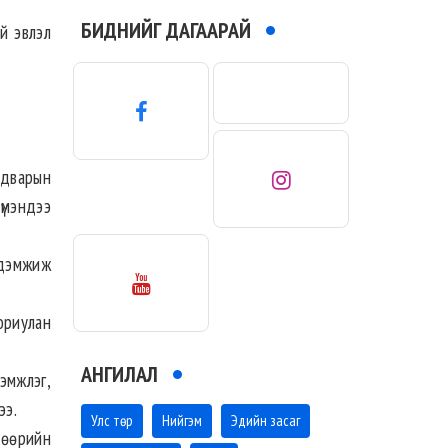
БИДНИЙГ ДАГААРАЙ
й эвлэл
йдварын
түмэндээ
 дэмжиж
ориулан
АНГИЛАЛ
дэмжлэг,
ээ.
Улс төр
Нийгэм
Эдийн засаг
р өөрийн