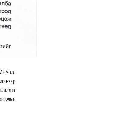
 АНУ-ын
игчнээр
 шилдэг
онголын