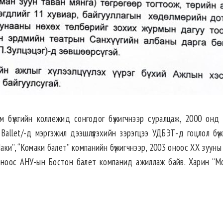
 бүжгийн коллежид сонгодог бүжигчнээр суралцаж, 2000 онд
 Ballet/-д мэргэжил дээшлүүлэхийн зэрэгцээ УДБЭТ-д гоцлол бүж
аки”, “Комаки балет” компанийн бүжигчнээр, 2003 оноос XX зууны
 оноос АНУ-ын Бостон балет компанид ажиллаж байв. Харин “М