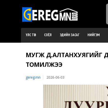
УЛС ТӨР
СОЁЛ
ЭДИЙН ЗАСАГ
НИЙГЭМ
МУГЖ Д.АЛТАНХУЯГИЙГ ДБ
ТОМИЛЖЭЭ
gereg.mn
2026-06-03