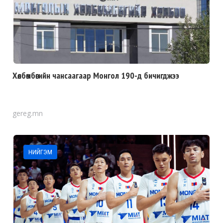
Хөлбөмбөгийн чансаагаар Монгол 190-д бичигджээ
gereg.mn
НИЙГЭМ