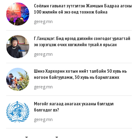
Соёлын гавьяат зүтгэлтэн Жамцын Бадраа агсны
100 жилийн ой энэ онд тохиож байна
gereg.mn
Г.Ганцэцэг: Бид ирээд дэлхийн сонгодог урлагтай
эн зэрэгцэж очих хөгжлийн тухай л ярьсан
gereg.mn
Шинэ Хархорин хотын нийт талбайн 50 хувь нь
ногоон байгууламж, 30 хувь нь барилгажих
талбай, 20 хувь нь авто зам байна
gereg.mn
Могойг яагаад анагаах ухааны бэлгэдэл
болгодог вэ?
gereg.mn