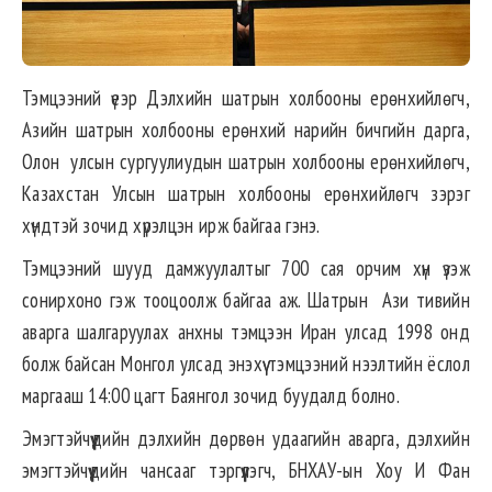
Тэмцээний үеэр Дэлхийн шатрын холбооны ерөнхийлөгч,
Азийн шатрын холбооны ерөнхий нарийн бичгийн дарга,
Олон улсын сургуулиудын шатрын холбооны ерөнхийлөгч,
Казахстан Улсын шатрын холбооны ерөнхийлөгч зэрэг
хүндтэй зочид хүрэлцэн ирж байгаа гэнэ.
Тэмцээний шууд дамжуулалтыг 700 сая орчим хүн үзэж
сонирхоно гэж тооцоолж байгаа аж. Шатрын Ази тивийн
аварга шалгаруулах анхны тэмцээн Иран улсад 1998 онд
болж байсан Монгол улсад энэхүү тэмцээний нээлтийн ёслол
маргааш 14:00 цагт Баянгол зочид буудалд болно.
Эмэгтэйчүүдийн дэлхийн дөрвөн удаагийн аварга, дэлхийн
эмэгтэйчүүдийн чансааг тэргүүлэгч, БНХАУ-ын Хоу И Фан