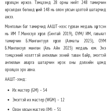
хүрэлцэн иржээ. Тэмцээнд 28 орны нийт 248 тамирчин
өрсөлдөх бөгөөд үүний 148 нь олон улсын цолтой шатарчид
ажээ.
Монголын баг тамирчид ААШТ-нээс гурван медаль хүртсэн
нь ИМ Т.Мөнхзул хүрэл (Синтай 2019), ОУМ/ ИМ, гавьяат
тамирчин Б.Мөнгөнтуул хүрэл (Алматы 2023), ОУМ
Б.Мөнгөнзул мөнгөн (Аль Айн 2025) медаль юм. Энэ
тэмцээний нээлттэй ангиллын эхний таван байр, эмэгтэй
ангиллын аварга шатарчин ирэх оны дэлхийн цомд
оролцох эрх авна.
ААШТ-ээнд:
Их мастер (GM) – 34
Эмэгтэй их мастер (WGM) – 12
Олон улсын мастер (IM) – 51