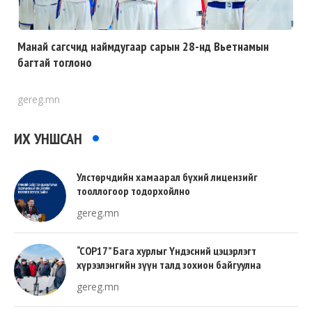
Манай сагсчид наймдугаар сарын 28-нд Вьетнамын
багтай тоглоно
gereg.mn
ИХ УНШСАН
Улстөрчдийн хамаарал бүхий лицензийг
тооллогоор тодорхойлно
gereg.mn
“COP17” Бага хурлыг Үндэсний цэцэрлэгт
хүрээлэнгийн зүүн талд зохион байгуулна
gereg.mn