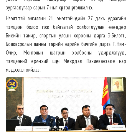
зургаадугаар сарын 7-ныг хүртэл үргэлжилнэ.
Нээлттэй ангиллын 21, эмэгтэйчүүдийн 27 дахь удаагийн
тэмцээн болох гэж байгаатай холбогдуулан өнөөдөр
Биеийн тамир, спортын улсын хорооны дарга Э.Билэгт,
Боловсролын яамны төрийн нарийн бичгийн дарга Т.Ням-
Очир, Монголын шатрын холбооны удирдлагууд,
тэмцээний ерөнхий шүүгч Мехрдад Пахлеванзаде нар
мэдээлэл хийлээ.