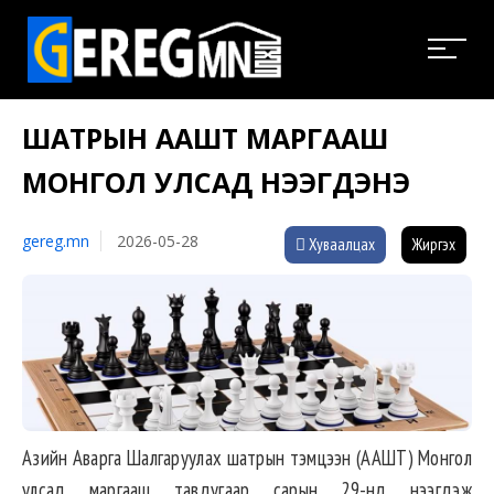
ШАТРЫН ААШТ МАРГААШ
МОНГОЛ УЛСАД НЭЭГДЭНЭ
gereg.mn
2026-05-28
Хуваалцах
Жиргэх
Азийн Аварга Шалгаруулах шатрын тэмцээн (ААШТ) Монгол
улсад маргааш тавдугаар сарын 29-нд нээгдэж