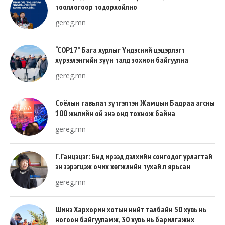
тооллогоор тодорхойлно
gereg.mn
“COP17” Бага хурлыг Үндэсний цэцэрлэгт
хүрээлэнгийн зүүн талд зохион байгуулна
gereg.mn
Соёлын гавьяат зүтгэлтэн Жамцын Бадраа агсны
100 жилийн ой энэ онд тохиож байна
gereg.mn
Г.Ганцэцэг: Бид ирээд дэлхийн сонгодог урлагтай
эн зэрэгцэж очих хөгжлийн тухай л ярьсан
gereg.mn
Шинэ Хархорин хотын нийт талбайн 50 хувь нь
ногоон байгууламж, 30 хувь нь барилгажих