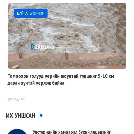
БАЙГАЛЬ ОРЧИН
Томоохон голууд үерийн аюултай түвшинг 5-10 см
даван хүчтэй үерлэж байна
gereg.mn
ИХ УНШСАН
Улстөрчдийн хамаарал бүхий лицензийг