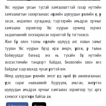
Увс нуурын улсын тусгай хамгаалалттай газар нутгийн
хамгаалалтын захиргаанаас нүүдлийн шувуудын үржлийн үе, үүр
засах, өндөглөх хугацаанд тэдгээрийн амьдрах орчныг
хамгаалах зорилгоор Увс нуурын орчимд зорчих
хөдөлгөөнийг хязгаарласан хориотой бүс тогтоожээ.
Жил бүр олон тооны нүүдлийн шувууд алс холын замыг
туулан Увс нуурын бүсэд ирж амарч, үүрлэж, үр төлөө
бойжуулдаг бөгөөд энэ нь тухайн бүс нутгийн
экосистемийн тэнцвэрт байдал, биологийн олон янз
байдлыг хадгалахад чухал үүрэгтэй юм.
Иймд шувуудын үржлийн эмзэг үед хүний үйл ажиллагаанаас
үүдэх сөрөг нөлөөллийг бууруулж, амьтан, жигүүртэн
шувуудын амьдрах орчныг хамгаалах зорилгоор тус арга
хэмжээг хэрэгжүүлж байгаа аж.