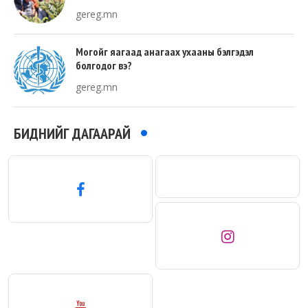
талбай, 20 хувь нь авто зам байна
gereg.mn
Могойг яагаад анагаах ухааны бэлгэдэл
болгодог вэ?
gereg.mn
БИДНИЙГ ДАГААРАЙ