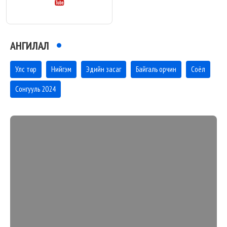
АНГИЛАЛ
Улс төр
Нийгэм
Эдийн засаг
Байгаль орчин
Соёл
Сонгууль 2024