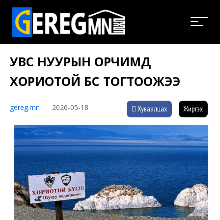
УВС НУУРЫН ОРЧИМД
ХОРИОТОЙ БҮС ТОГТООЖЭЭ
gereg.mn
2026-05-18
Хуваалцах
Жиргэх