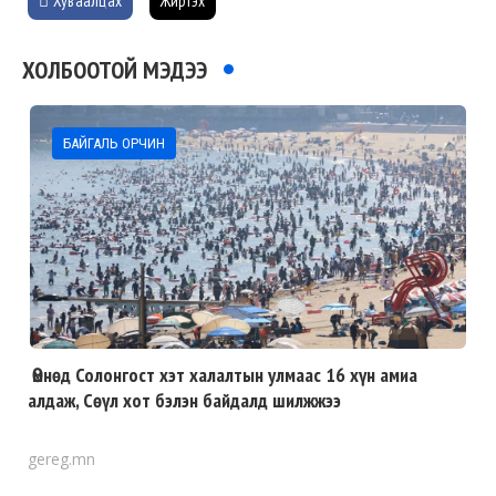
Хуваалцах
Жиргэх
ХОЛБООТОЙ МЭДЭЭ
БАЙГАЛЬ ОРЧИН
Өмнөд Солонгост хэт халалтын улмаас 16 хүн амиа
алдаж, Сөүл хот бэлэн байдалд шилжжээ
gereg.mn