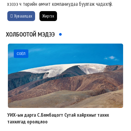
хэзээ ч төрийн өмчит компаниудаа буулгаж чадахгүй.
Хуваалцах
Жиргэх
ХОЛБООТОЙ МЭДЭЭ
СОЁЛ
УИХ-ын дарга С.Бямбацогт Сутай хайрхныг тахих
тахилгад оролцлоо