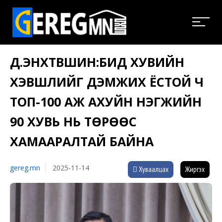
Д.ЭНХТҮВШИН:БИД ХУВИЙН
ХЭВШЛИЙГ ДЭМЖИХ ЁСТОЙ Ч
ТОП-100 АЖ АХУЙН НЭГЖИЙН
90 ХУВЬ НЬ ТӨРӨӨС
ХАМААРАЛТАЙ БАЙНА
gereg.mn
2025-11-14
Хуваалцах
Жиргэх