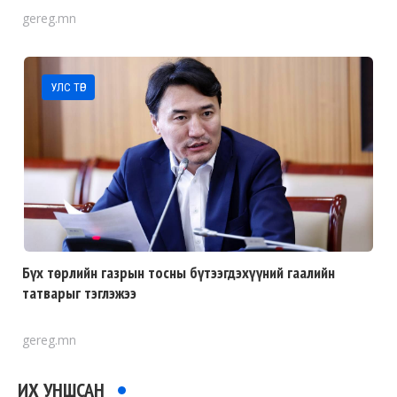
gereg.mn
УЛС ТӨР
Бүх төрлийн газрын тосны бүтээгдэхүүний гаалийн
татварыг тэглэжээ
gereg.mn
ИХ УНШСАН