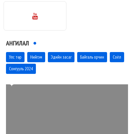
АНГИЛАЛ
Улс төр
Нийгэм
Эдийн засаг
Байгаль орчин
Соёл
Сонгууль 2024