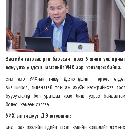
Засгийн газраас өргөн барьсан ирэх 5 жилд улс орныг
хөгжүүлэх үндсэн чиглэлийг УИХ-аар хэлэлцэж байна.
Энэ үеэр УИХ-ын гишүүн Д.Энхтүвшин “Төрөөс өгдөг
зөвшөөрөл, лицензтэй том аж ахуйн нэгжүүдийнхээ тоог
бууруулахгүй бол урагшаа явах биш, ухрах байдалтай
болно” хэмээн хэллээ.
УИХ-ын гишүүн Д.Энхтүвшин:
Бид зах зээлийн эдийн засаг, хувийн хэвшлийг дэмжих