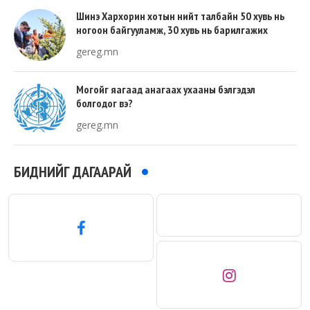
Шинэ Хархорин хотын нийт талбайн 50 хувь нь
ногоон байгууламж, 30 хувь нь барилгажих
талбай, 20 хувь нь авто зам байна
gereg.mn
Могойг яагаад анагаах ухааны бэлгэдэл
болгодог вэ?
gereg.mn
БИДНИЙГ ДАГААРАЙ