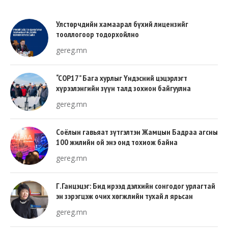
Улстөрчдийн хамаарал бүхий лицензийг
тооллогоор тодорхойлно
gereg.mn
“COP17” Бага хурлыг Үндэсний цэцэрлэгт
хүрээлэнгийн зүүн талд зохион байгуулна
gereg.mn
Соёлын гавьяат зүтгэлтэн Жамцын Бадраа агсны
100 жилийн ой энэ онд тохиож байна
gereg.mn
Г.Ганцэцэг: Бид ирээд дэлхийн сонгодог урлагтай
эн зэрэгцэж очих хөгжлийн тухай л ярьсан
gereg.mn