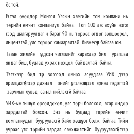
ёстой.
Гэтэл өнөөдөр Монгол Улсын хамгийн том компани нь
төрийн өмчит компаниуд байна. Топ 100 аж ахуйн нэгж
гээд шалгаруулдаг ч бараг 90 нь төрөөс өгдөг зөвшөөрөл,
лицензтэй, улс төрөөс хамааралтай бизнесүүд байгаа юм.
Таван жилийн үндсэн чиглэлийг харахаар бид урагшаа
явдаг биш, буцаад ухрах нөхцөл байдалтай байна.
Тэгэхээр бид түр зогсоод өмнөх асуудлаа УИХ дээр
ярилцахгүйгээр дахиад энийг үргэлжлүүлээд ярина гэдэгтэй
зарчмын хувьд санал нийлэхгүй байгаа.
УИХ-ын гишүүнд өрсөлдөхөд, улс төрч болоход асар өндөр
зардалтай болсон. Энэ нь буцаад төрийн өмчит
компаниудыг бууруулахгүй байх хөшүүрэг болж байгаа. Тийм
учраас улс төрийн зардал, санхүүжилтийг бууруулахгүйгээр