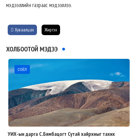
мэдээллийн газраас мэдээллээ.
Хуваалцах
Жиргэх
ХОЛБООТОЙ МЭДЭЭ
СОЁЛ
УИХ-ын дарга С.Бямбацогт Сутай хайрхныг тахих