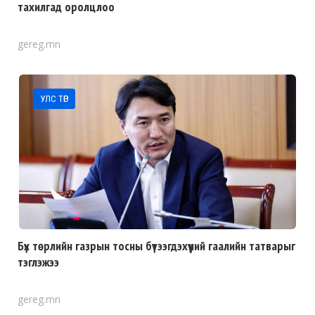
тахилгад оролцлоо
gereg.mn
УЛС ТӨР
Бүх төрлийн газрын тосны бүтээгдэхүүний гаалийн татварыг
тэглэжээ
gereg.mn