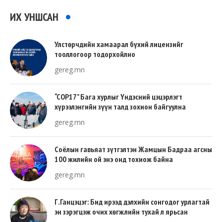
ИХ УНШСАН
Улстөрчдийн хамаарал бүхий лицензийг
тооллогоор тодорхойлно
gereg.mn
“COP17” Бага хурлыг Үндэсний цэцэрлэгт
хүрээлэнгийн зүүн талд зохион байгуулна
gereg.mn
Соёлын гавьяат зүтгэлтэн Жамцын Бадраа агсны
100 жилийн ой энэ онд тохиож байна
gereg.mn
Г.Ганцэцэг: Бид ирээд дэлхийн сонгодог урлагтай
эн зэрэгцэж очих хөгжлийн тухай л ярьсан