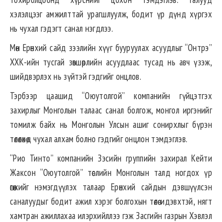
хэлэлцээг амжилттай урагшлуулж, бодит үр дүнд хүргэх
нь чухал гэдэгт санал нэгдлээ.
Мөн Ерөнхий сайд зээлийн хүүг бууруулах асуудлыг “Онтрэ”
ХХК-ийн тусгай зөвшөөрлийн асуудлаас тусад нь авч үзэж,
шийдвэрлэх нь зүйтэй гэдгийг онцлов.
Тэрбээр цаашид “Оюутолгой” компанийн гүйцэтгэх
захирлыг Монголын талаас санал болгож, монгол иргэнийг
томилж байх нь Монголын Улсын ашиг сонирхлыг бүрэн
төлөөлөхөд чухал алхам болно гэдгийг онцлон тэмдэглэв.
“Рио Тинто” компанийн Зэсийн группийн захирал Кейти
Жаксон “Оюутолгой” төслийн Монголын талд ногдох үр
өгөөжийг нэмэгдүүлэх талаар Ерөнхий сайдын дэвшүүлсэн
саналуудыг бодит ажил хэрэг болгохын төлөө идэвхтэй, нягт
хамтран ажиллахаа илэрхийллээ гэж Засгийн газрын Хэвлэл