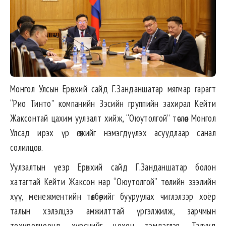
Монгол Улсын Ерөнхий сайд Г.Занданшатар мягмар гарагт
“Рио Тинто” компанийн Зэсийн группийн захирал Кейти
Жаксонтай цахим уулзалт хийж, “Оюутолгой” төслөөс Монгол
Улсад ирэх үр өгөөжийг нэмэгдүүлэх асуудлаар санал
солилцов.
Уулзалтын үеэр Ерөнхий сайд Г.Занданшатар болон
хатагтай Кейти Жаксон нар “Оюутолгой” төслийн зээлийн
хүү, менежментийн төлбөрийг бууруулах чиглэлээр хоёр
талын хэлэлцээ амжилттай үргэлжилж, зарчмын
тохиролцоонд хүрснийг цохон тэмдэглэв. Талууд