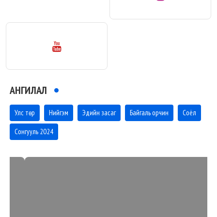
АНГИЛАЛ
Улс төр
Нийгэм
Эдийн засаг
Байгаль орчин
Соёл
Сонгууль 2024