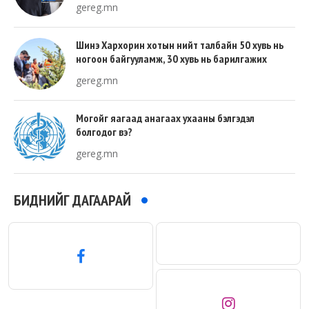
gereg.mn
Шинэ Хархорин хотын нийт талбайн 50 хувь нь
ногоон байгууламж, 30 хувь нь барилгажих
талбай, 20 хувь нь авто зам байна
gereg.mn
Могойг яагаад анагаах ухааны бэлгэдэл
болгодог вэ?
gereg.mn
БИДНИЙГ ДАГААРАЙ