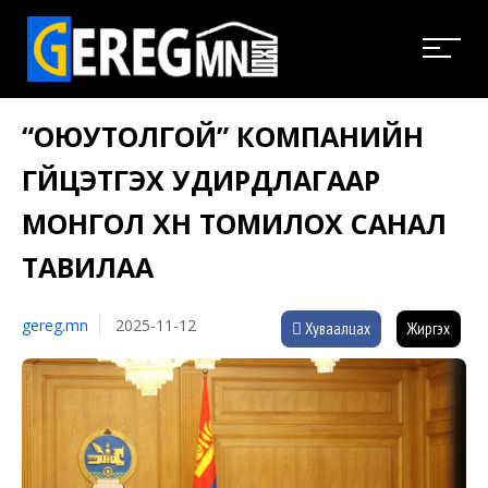
“ОЮУТОЛГОЙ” КОМПАНИЙН
ГҮЙЦЭТГЭХ УДИРДЛАГААР
МОНГОЛ ХҮН ТОМИЛОХ САНАЛ
ТАВИЛАА
gereg.mn
2025-11-12
Хуваалцах
Жиргэх