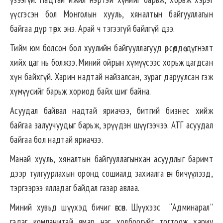
үүсгэсэн бол Монголын хууль, хяналтын байгууллагын
байгаа дүр төрх энэ. Арай ч тэгээгүй байлгүй дээ.
Тийм юм болсон бол хуулийн байгууллагууд өөрсөддөө дүгнэлт
хийх цаг нь болжээ. Миний ойрын хүмүүсээс хорьж цагдсан
хүн байхгүй. Харин надтай найзалсан, зураг даруулсан гэж
хүмүүсийг барьж хориод байх шиг байна.
Асуудал байвал надтай яриачээ, битгий бизнес хийж
байгаа залуучуудыг барьж, эрүүдэн шүүгээчээ. АТГ асуудал
байгаа бол надтай яриачээ.
Манай хууль, хяналтын байгууллагынхан асуудлыг баримт
дээр тулгуурлахын оронд сошиалд захиалга өгч бичүүлээд,
тэргээрээ ялладаг байдал газар авлаа.
Миний хувьд шүүхэд бичиг өгсөн. Шүүхээс “Админарал”
гэдэг компанитай ямар нэг холбоогүйг тогтоож хариу