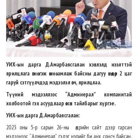
УИХ-ын дарга Д.Амарбаясгалан хэвлэлд нээлттэй
ярилцлага өгнө гэж өмнө амлаж байсны дагуу өнөөдөр 2 цаг
гаруй сэтгүүлчдэд мэдээлэл өгч, ярилцлаа.
Түүний мэдээллээс “Админерал” компанитай
холбоотой гэх асуудлаар өгсөн тайлбарыг хүргэе.
УИХ-ын дарга Д.Амарбаясгалан:
2023 оны 5-р сарын 26-ны өдрийн сайт дээр гарсан
мэдээнээс “Админерал” гэдэг нэрийг би анх сонсч байсан.