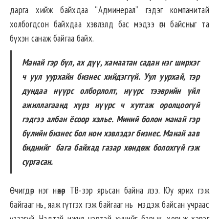
дарга хийж байхдаа “Админерал” гэдэг компанитай
холбогдсон байхдаа хэвлэлд бас мэдээ өгч байсныг та
бүхэн санаж байгаа байх.
Манай гэр бүл, ах дүү, хамаатан садан нэг ширхэг
ч уул уурхайн бизнес хийдэггүй. Уул уурхай, тэр
дундаа нүүрс олборлолт, нүүрс тээврийн үйл
ажиллагаанд хүрз нүүрс ч хутгаж оролцоогүй
гэдгээ албан ёсоор хэлье. Миний болон манай гэр
бүлийн бизнес бол ном хэвлэдэг бизнес. Манай аав
биднийг бага байхад газар хөндөж болохгүй гэж
сургасан.
Өчигдөр нэг нөхөр ТВ-ээр ярьсан байна лээ. Юу ярих гэж
байгааг нь, яаж гүтгэх гэж байгааг нь мэдэж байсан учраас
үзээгүй. Надтай ижил нэртэй хүнийг барьж, хорьж хэрэг