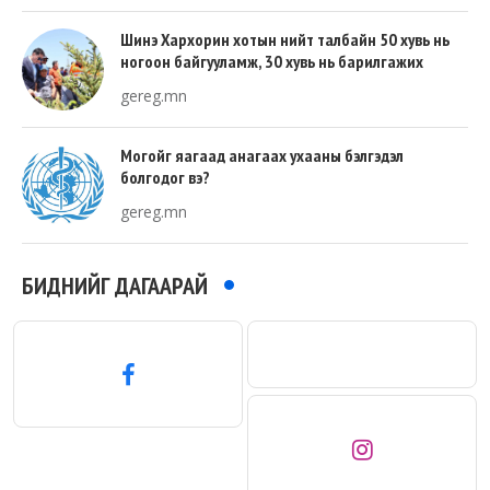
Шинэ Хархорин хотын нийт талбайн 50 хувь нь
ногоон байгууламж, 30 хувь нь барилгажих
талбай, 20 хувь нь авто зам байна
gereg.mn
Могойг яагаад анагаах ухааны бэлгэдэл
болгодог вэ?
gereg.mn
БИДНИЙГ ДАГААРАЙ