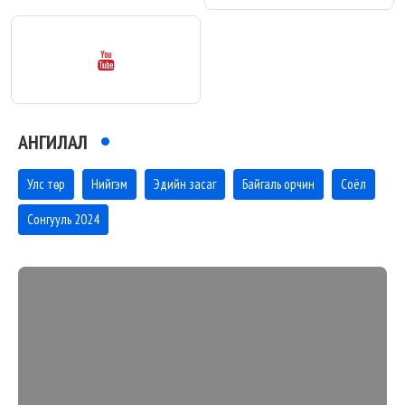
АНГИЛАЛ
Улс төр
Нийгэм
Эдийн засаг
Байгаль орчин
Соёл
Сонгууль 2024