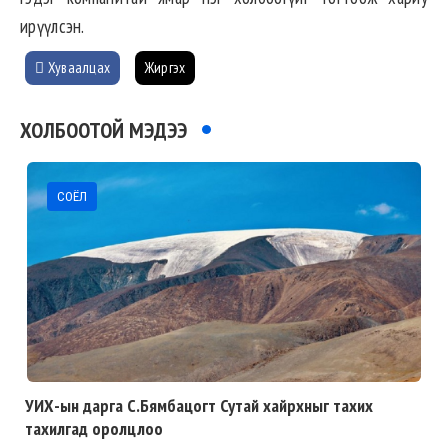
ирүүлсэн.
Хуваалцах
Жиргэх
ХОЛБООТОЙ МЭДЭЭ
СОЁЛ
УИХ-ын дарга С.Бямбацогт Сутай хайрхныг тахих
тахилгад оролцлоо