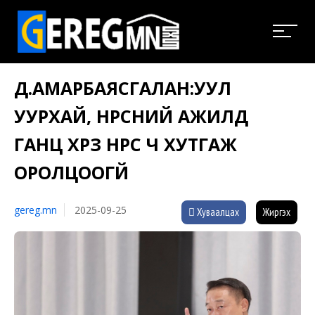
Д.АМАРБАЯСГАЛАН:УУЛ
УУРХАЙ, НҮҮРСНИЙ АЖИЛД
ГАНЦ ХҮРЗ НҮҮРС Ч ХУТГАЖ
ОРОЛЦООГҮЙ
gereg.mn
2025-09-25
Хуваалцах
Жиргэх