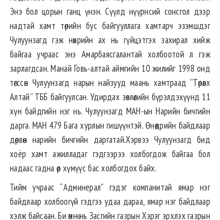
Энэ бол цорын ганц үнэн. Сүүлд нүүрнсий сонсгол дээр
надтай хамт төрийн бус байгууллага хамтарч эзэмшдэг
Чулуунзагд гэж нөхрийн ах нь гүйцэтгэх захирал хийж
байгаа учраас энэ Амарбаясгалантай холбоотой л гэж
зарлагдсан. Манай Говь-алтай аймгийн 10 жилийг 1998 онд
төгссөн Чулуунзагд нарын найзууд маань хамтраад “Төрөлх
Алтай” ТББ байгуулсан. Удирдах зөвлөлийн бүрэлдэхүүнд 11
хүн байдгийн нэг нь. Чулуунзагд МАН-ын Нарийн бичгийн
дарга. МАН 479 Бага хурлын гишүүнтэй. Өнөөдрийн байдлаар
дөрвөн нарийн бичгийн даргатай.Хэрвээ Чулуунзагд бид
хоёр хамт ажилладаг гэдгээрээ холбогдож байгаа бол
надаас гадна өөр хүмүүс бас холбогдох байх.
Тийм учраас “Админерал” гэдэг компанитай ямар нэг
байдлаар холбоогүй гэдгээ удаа дараа, ямар нэг байдлаар
хэлж байсаан. Би өмнө нь Засгийн газрын Хэрэг эрхлэх газрын