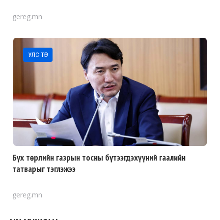
gereg.mn
УЛС ТӨР
Бүх төрлийн газрын тосны бүтээгдэхүүний гаалийн
татварыг тэглэжээ
gereg.mn