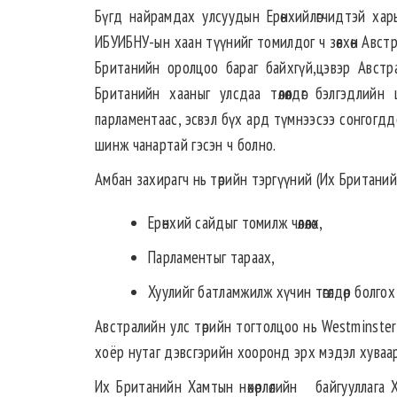
Бүгд найрамдах улсуудын Ерөнхийлөгчидтэй хар
ИБУИБНУ-ын хаан түүнийг томилдог ч зөвхөн Австр
Британийн оролцоо бараг байхгүй,цэвэр Австр
Британийн хааныг улсдаа төлөөлдөг бэлгэдлий
парламентаас, эсвэл бүх ард түмнээсээ сонгогд
шинж чанартай гэсэн ч болно.
Амбан захирагч нь төрийн тэргүүний (Их Британийн 
Ерөнхий сайдыг томилж чөлөөлөх,
Парламентыг тараах,
Хуулийг батламжилж хүчин төгөлдөр болго
Австралийн улс төрийн тогтолцоо нь Westminster з
хоёр нутаг дэвсгэрийн хооронд эрх мэдэл хуваар
Их Британийн Хамтын нөхөрлөлийн байгууллага XIX