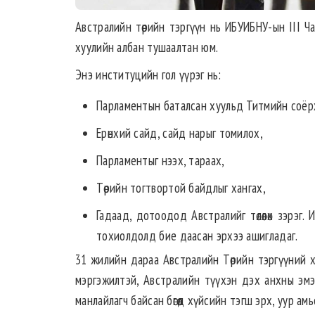
Австралийн төрийн тэргүүн нь ИБУИБНУ-ын III Чарль
хуулийн албан тушаалтан юм.
Энэ институцийн гол үүрэг нь:
Парламентын баталсан хуульд Титмийн соёрх
Ерөнхий сайд, сайд нарыг томилох,
Парламентыг нээх, тараах,
Төрийн тогтвортой байдлыг хангах,
Гадаад, дотоодод Австралийг төлөөлөх зэрэг. 
тохиолдолд бие даасан эрхээ ашигладаг.
31 жилийн дараа Австралийн Төрийн тэргүүний х
мэргэжилтэй, Австралийн түүхэн дэх анхны эмэг
манлайлагч байсан бөгөөд хүйсийн тэгш эрх, уур ам