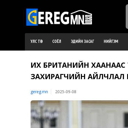
УЛС ТӨР
СОЁЛ
ЭДИЙН ЗАСАГ
НИЙГЭМ
ИХ БРИТАНИЙН ХААНААС
ЗАХИРАГЧИЙН АЙЛЧЛАЛ МА
gereg.mn
2025-09-08