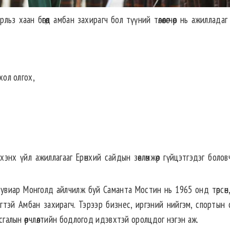
з хаан бөгөөд амбан захирагч бол түүний төлөөлөгчөөр нь ажиллада
ол олгох,
Ихэнх үйл ажиллагааг Ерөнхий сайдын зөвлөмжөөр гүйцэтгэдэг боло
увиар Монголд айлчилж буй Саманта Мостин нь 1965 онд төрсөн,
тэй Амбан захирагч. Тэрээр бизнес, иргэний нийгэм, спортын 
ьсгалын өөрчлөлтийн бодлогод идэвхтэй оролцдог нэгэн аж.