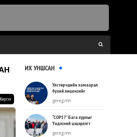
ИХ УНШСАН
АН
Улстөрчдийн хамаарал
бүхий лицензийг
тооллогоор тодорхойлно
Жиргэх
gereg.mn
“COP17” Бага хурлыг
Үндэсний цэцэрлэгт
хүрээлэнгийн зүүн талд
gereg.mn
зохион байгуулна