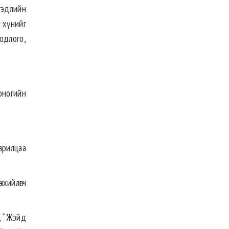
гэдлийн
г хүнийг
бодлого,
оногийн
арилцаа
хийлөгч
, “Жэйд