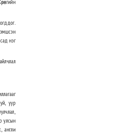
рөнгийн
огддог.
зэмшсэн
лсад нэг
айлчлал
ллагааг
уй, уур
улчлал,
р улсын
х, англи