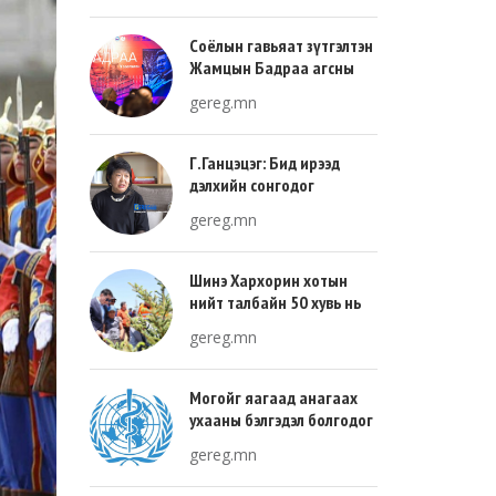
Соёлын гавьяат зүтгэлтэн
Жамцын Бадраа агсны
100 жилийн ой энэ онд
gereg.mn
тохиож байна
Г.Ганцэцэг: Бид ирээд
дэлхийн сонгодог
урлагтай эн зэрэгцэж очих
gereg.mn
хөгжлийн тухай л ярьсан
Шинэ Хархорин хотын
нийт талбайн 50 хувь нь
ногоон байгууламж, 30
gereg.mn
хувь нь барилгажих
талбай, 20 хувь нь авто
зам байна
Могойг яагаад анагаах
ухааны бэлгэдэл болгодог
вэ?
gereg.mn