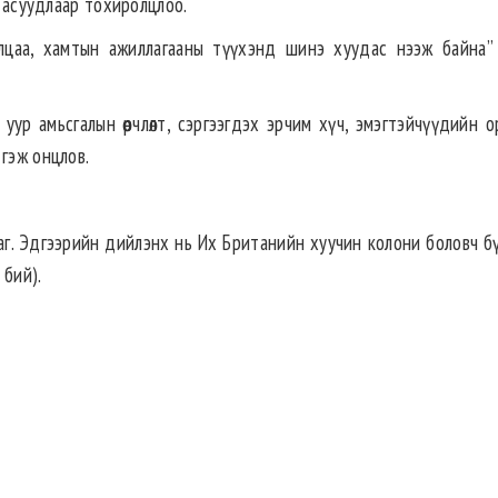
г асуудлаар тохиролцлоо.
рилцаа, хамтын ажиллагааны түүхэнд шинэ хуудас нээж байна”
р амьсгалын өөрчлөлт, сэргээгдэх эрчим хүч, эмэгтэйчүүдийн о
 гэж онцлов.
даг. Эдгээрийн дийлэнх нь Их Британийн хуучин колони боловч б
 бий).