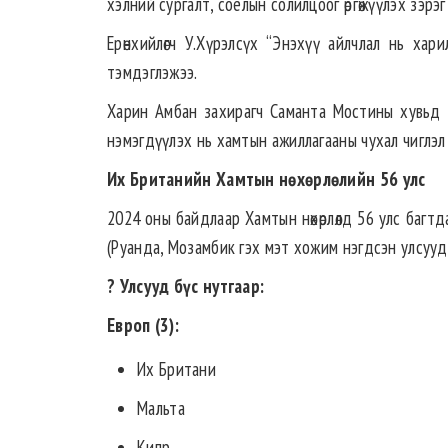
хэлний сургалт, соёлын солилцоог өргөжүүлэх зэрэ
Ерөнхийлөгч У.Хүрэлсүх “Энэхүү айлчлал нь ха
тэмдэглэжээ.
Харин Амбан захирагч Саманта Мостины хувьд уу
нэмэгдүүлэх нь хамтын ажиллагааны чухал чиглэл
Их Британийн Хамтын нөхөрлөлийн 56 улс
2024 оны байдлаар Хамтын нөхөрлөлд 56 улс багт
(Руанда, Мозамбик гэх мэт хожим нэгдсэн улсууд
?
Улсууд бүс нутгаар:
Европ (3):
Их Британи
Мальта
Кипр