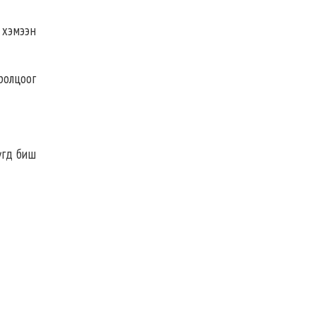
 хэмээн
ролцоог
үгд биш