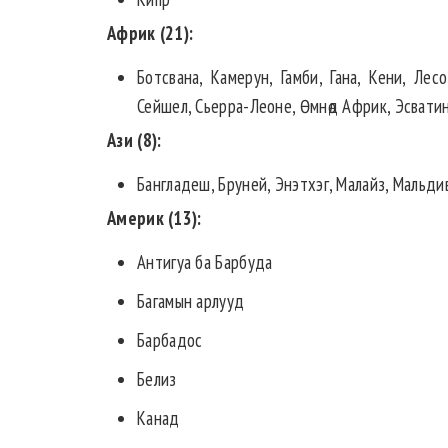
Африк (21):
Ботсвана, Камерун, Гамби, Гана, Кени, Лес
Сейшел, Сьерра-Леоне, Өмнөд Африк, Эсватин
Ази (8):
Бангладеш, Бруней, Энэтхэг, Малайз, Мальди
Америк (13):
Антигуа ба Барбуда
Багамын арлууд
Барбадос
Белиз
Канад