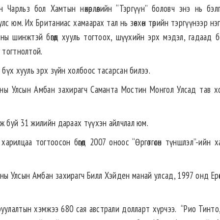
 Чарльз бол Хамтын нөхөрлөлийн “Тэргүүн” боловч энэ нь бэл
с юм. Их Британиас хамаарах тал нь зөвхөн төрийн тэргүүнээр нэ
n)-ны шинжтэй бөгөөд хууль тогтоох, шүүхийн эрх мэдэл, гадаад 
 тогтнолтой.
 бүх хууль эрх зүйн холбоос тасарсан билээ.
ны Улсын Амбан захирагч Саманта Мостин Монгол Улсад тав х
ж буй 31 жилийн дараах түүхэн айлчлал юм.
арилцаа тогтоосон бөгөөд 2007 оноос “Өргөтгөсөн түншлэл”-ийн х
ны Улсын Амбан захирагч Билл Хэйден манай улсад, 1997 онд Ерөн
оруулалтын хэмжээ 680 сая австрали долларт хүрчээ. “Рио Тинто