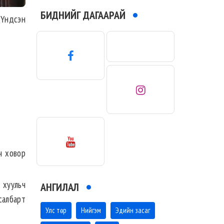
БИДНИЙГ ДАГААРАЙ
г Үндсэн
вч ховор
 хуульч
АНГИЛАЛ
салбарт
Улс төр
Нийгэм
Эдийн засаг