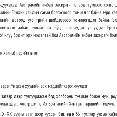
ьцуулахад Австралийн амбан захирагч нь ард түмнээс сонгогд
алийн Ерөнхий сайдын санал болгосноор томилдог байна. Өөрөөр хэ
алийн дотоод улс төрийн шийдвэрээр томилогддог байна. Гэ
н шинжтэй албан тушаал аж. Бүгд найрамдах улсуудын Ерөнхи
дог илүү бодит эрх мэдэлтэй бол Австралийн амбан захирагч бэл
хааны) нэрийн өмнөөс:
х зэрэг Үндсэн хуулийн эрх мэдлийг хэрэгжүүлдэг.
агвар дээр тулгуурласан бөгөөд холбооны түвшин болон муж, өөрөө
илагддаг. Австрали нь Их Британийн Хамтын нөхөрлөлийн гишүүн.
–XX зууны зааг дээр үүссэн бөгөөд өнөөдөр 56 тусгаар улсын са