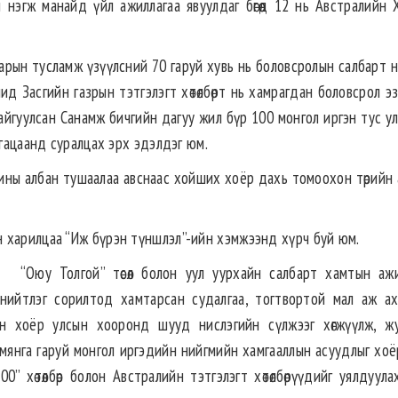
 нэгж манайд үйл ажиллагаа явуулдаг бөгөөд 12 нь Австралийн Хө
ларын тусламж үзүүлсний 70 гаруй хувь нь боловсролын салбарт н
д Засгийн газрын тэтгэлэгт хөтөлбөрт нь хамрагдан боловсрол э
байгуулсан Санамж бичгийн дагуу жил бүр 100 монгол иргэн тус у
угацаанд суралцах эрх эдэлдэг юм.
ины албан тушаалаа авснаас хойших хоёр дахь томоохон төрийн 
 харилцаа “Иж бүрэн түншлэл”-ийн хэмжээнд хүрч буй юм.
 “Оюу Толгой” төсөл болон уул уурхайн салбарт хамтын ажи
г нийтлэг сорилтод хамтарсан судалгаа, тогтвортой мал аж ах
 хоёр улсын хооронд шууд нислэгийн сүлжээг хөгжүүлж, жу
0 мянга гаруй монгол иргэдийн нийгмийн хамгааллын асуудлыг хоё
” хөтөлбөр болон Австралийн тэтгэлэгт хөтөлбөрүүдийг уялдуула