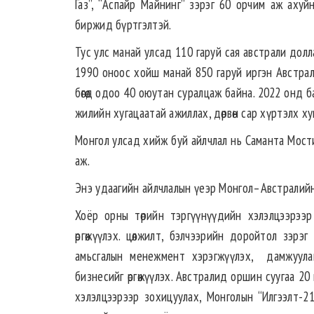
Газ”, “Аспайр Майнинг” зэрэг 60 орчим аж ахуйн
биржид бүртгэлтэй.
Тус улс манай улсад 110 гаруй сая австрали дол
1990 оноос хойш манай 850 гаруй иргэн Австрали
бөгөөд одоо 40 оюутан суралцаж байна. 2022 онд 
жилийн хугацаатай ажиллах, дөрвөн сар хүртэлх х
Монгол улсад хийж буй айлчлал нь Саманта Мост
аж.
Энэ удаагийн айлчлалын үеэр Монгол–Австралийн
Хоёр орны төрийн тэргүүнүүдийн хэлэлцээрээр
өргөжүүлэх. цөлжилт, бэлчээрийн доройтол зэрэ
амьсгалын менежмент хэрэгжүүлэх, дамжуулан
бизнесийг өргөжүүлэх. Австралид оршин суугаа 2
хэлэлцээрээр зохицуулах, Монголын “Илгээлт-2100