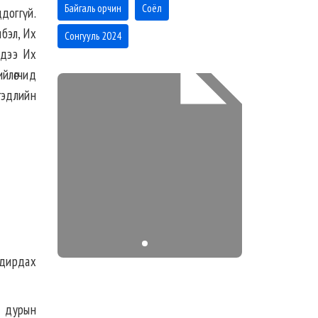
Байгаль орчин
Соёл
доггүй.
лбэл, Их
Сонгууль 2024
хдээ Их
йлөгчид
гэдлийн
 удирдах
йн дурын