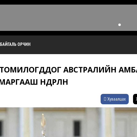
БАЙГАЛЬ ОРЧИН
 ТОМИЛОГДДОГ АВСТРАЛИЙН АМБ
РГААШ ӨНДӨРЛӨНӨ
Хуваалцах