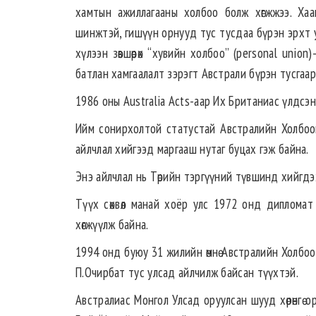
хамтын ажиллагааны холбоо болж хөгжжээ. Хаан
шинжтэй, гишүүн орнууд тус тусдаа бүрэн эрхт ул
хүлээн зөвшөөрөх “хувийн холбоо” (personal unio
батлан хамгаалалт зэрэгт Австрали бүрэн тусгаар
1986 оны Australia Acts-аар Их Британиас үлдсэн
Ийм сонирхолтой статустай Австралийн Холбоо
айлчлал хийгээд маргааш нутаг буцах гэж байна.
Энэ айлчлал нь Төрийн тэргүүний түвшинд хийгдэ
Түүх сөхвөл манай хоёр улс 1972 онд дипломат х
хөгжүүлж байна.
1994 онд буюу 31 жилийн өмнө Австралийн Холбоо
П.Очирбат тус улсад айлчилж байсан түүхтэй.
Австралиас Монгол Улсад оруулсан шууд хөрөнгө 