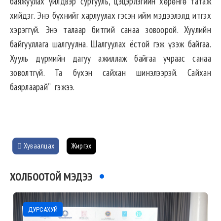
баяжуулах үйлдвэр сургууль, цэцэрлэгийн хөрөнгө татаж
хийдэг. Энэ бүхнийг харлуулах гэсэн ийм мэдээлэлд итгэх
хэрэггүй. Энэ талаар битгий санаа зовоорой. Хуулийн
байгууллага шалгуулна. Шалгуулах ёстой гэж үзэж байгаа.
Хууль дүрмийн дагуу ажиллаж байгаа учраас санаа
зоволтгүй. Та бүхэн сайхан шинэлээрэй. Сайхан
баярлаарай” гэжээ.
Хуваалцах
Жиргэх
ХОЛБООТОЙ МЭДЭЭ
ДУРСАХУЙ