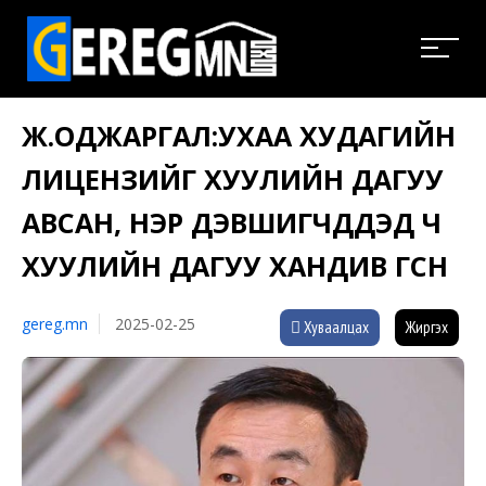
Ж.ОДЖАРГАЛ:УХАА ХУДАГИЙН
ЛИЦЕНЗИЙГ ХУУЛИЙН ДАГУУ
АВСАН, НЭР ДЭВШИГЧДДЭД Ч
ХУУЛИЙН ДАГУУ ХАНДИВ ӨГСӨН
gereg.mn
2025-02-25
Хуваалцах
Жиргэх