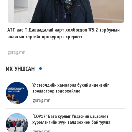
АТГ-аас Т.Даваадалай нарт холбогдох ₮5.2 тэрбумын
авлигын хэргийг прокурорт хүргүүлжээ
gereg.mn
ИХ УНШСАН
Улстөрчдийн хамаарал бүхий лицензийг
тооллогоор тодорхойлно
gereg.mn
“COP17” Бага хурлыг Үндэсний цэцэрлэгт
хүрээлэнгийн зүүн талд зохион байгуулна
gereg.mn