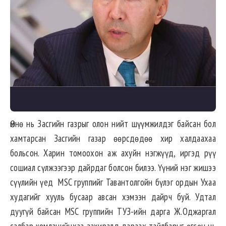
Өмнө нь Засгийн газрыг олон нийт шүүмжилдэг байсан бол
хамтарсан Засгийн газар өөрсдөдөө хир халдаахаа
больсон. Харин томоохон аж ахуйн нэгжүүд, иргэд рүү
сошиал сүлжээгээр дайрдаг болсон билээ. Үүний нэг жишээ
сүүлийн үед MSC группийг Тавантолгойн бүлэг ордын Ухаа
худагийг хууль бусаар авсан хэмээн дайрч буй. Удтал
дуугүй байсан MSC группийн ТУЗ-ийн дарга Ж.Оджаргал
салбар комланийнхаа захиралд дараах тайлбарыг өгсөн нь