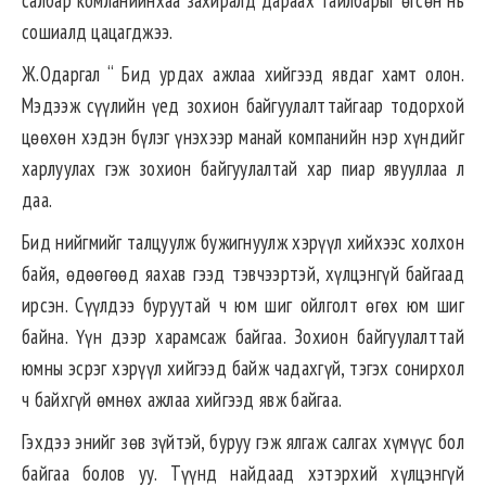
сошиалд цацагджээ.
Ж.Одаргал “ Бид урдах ажлаа хийгээд явдаг хамт олон.
Мэдээж сүүлийн үед зохион байгуулалттайгаар тодорхой
цөөхөн хэдэн бүлэг үнэхээр манай компанийн нэр хүндийг
харлуулах гэж зохион байгуулалтай хар пиар явууллаа л
даа.
Бид нийгмийг талцуулж бужигнуулж хэрүүл хийхээс холхон
байя, өдөөгөөд яахав гээд тэвчээртэй, хүлцэнгүй байгаад
ирсэн. Сүүлдээ буруутай ч юм шиг ойлголт өгөх юм шиг
байна. Үүн дээр харамсаж байгаа. Зохион байгуулалттай
юмны эсрэг хэрүүл хийгээд байж чадахгүй, тэгэх сонирхол
ч байхгүй өмнөх ажлаа хийгээд явж байгаа.
Гэхдээ энийг зөв зүйтэй, буруу гэж ялгаж салгах хүмүүс бол
байгаа болов уу. Түүнд найдаад хэтэрхий хүлцэнгүй