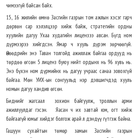
чимээгүй байсан байх.
15, 16 жилийн өмнө Засгийн газрын том ажлын хэсэг гарч
дөрвөн сар хэлэлцээр хийж байж, стратегийн ордны
хуулийн дагуу Ухаа худагийн лицензээ авсан. Бүгд ном
дүрмээрээ хийгдсэн. Ямар ч хууль дүрэм зөрчөөгүй.
Өнөөдрийн энэ Таван толгойд ажиллаж байгаа ордууд нь
төрдөө өгсөн 5 лиценз буюу нийт ордынх нь 96 хувь нь.
Энэ бүхэн ном дүрмийнх нь дагуу учраас санаа зовохгүй
байгаа. Мөн УИХ-ын сонгуульд нэр дэвшигчдэд хууль
номын дагуу хандив өгсөн.
Биднийг жагсаал зохион байгуулж, троллын арми
ажиллуулдаг гэсэн. Яасан ч их завтай юм, огт хийж
байгаагүй юмыг хийдэг болгож арай л дэндүү гүтгэж байна.
Гашуун сухайтын төмөр замын Засгийн газрын