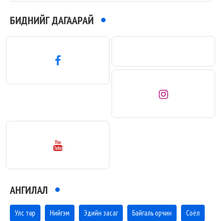
БИДНИЙГ ДАГААРАЙ
АНГИЛАЛ
Улс төр
Нийгэм
Эдийн засаг
Байгаль орчин
Соёл