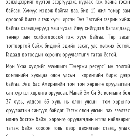
хэлэлцээрийг хүртэл эсэргүүцэж, нураах гэж байна гэсэн
байсан. Хүмүүс мэдэж байгаа даа. Бид 15 жил төмөр зам
ороосой билээ л гэж хүсч ирсэн. Энэ Засгийн газрын хийж
байгаа хэлэлцээрүүд маш чухал. Илүү хийгдээд батлагдаад
төмөр зам холбогдоосой гэж хүсч байгаа. Төр засаг
тогтвортой байж бидний эдийн засаг, улс хөгжих ёстой.
Гадаад дотоодын хөрөнгө оруулалтыг ч татах ёстой.
Мөн Ухаа худгийг эзэмшигч “Энержи ресурс” ын толгой
компанийн хувьцаа олон улсын хөрөнгийн бирж дээр
байгаа. Энд бас Америкийн том том хөрөнгө оруулалтын
сан хүртэл хөрөнгө оруулсан. Манай Эм Си Эс компани бол
37 хувь, үлдсэн 63 хувь нь олон улсын том хөрөнгө
оруулалтын сангууд байдаг. Тэгэж олон улсын зах зээлээс
мөнгө босгож байж, хөрөнгө оруулагчдын итгэл найдварыг
татаж байж хоосон говь дээр цахилгаан станц, угаах