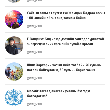
Соёлын гавьяат зүтгэлтэн Жамцын Бадраа агсны
100 жилийн ой энэ онд тохиож байна
gereg.mn
Г.Ганцэцэг: Бид ирээд дэлхийн сонгодог урлагтай
эн зэрэгцэж очих хөгжлийн тухай л ярьсан
gereg.mn
Шинэ Хархорин хотын нийт талбайн 50 хувь нь
ногоон байгууламж, 30 хувь нь барилгажих
талбай, 20 хувь нь авто зам байна
gereg.mn
Могойг яагаад анагаах ухааны бэлгэдэл
болгодог вэ?
gereg.mn