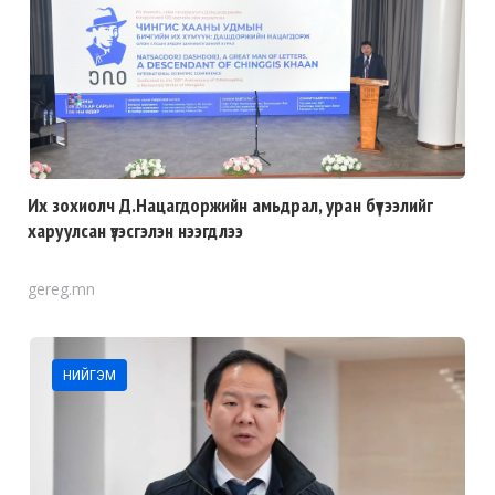
Их зохиолч Д.Нацагдоржийн амьдрал, уран бүтээлийг
харуулсан үзэсгэлэн нээгдлээ
gereg.mn
НИЙГЭМ