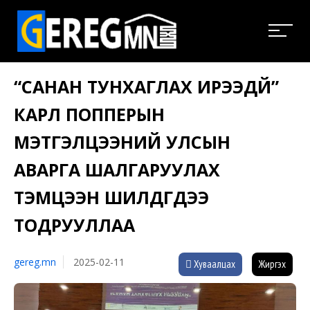
“САНАН ТУНХАГЛАХ ИРЭЭДҮЙ”
КАРЛ ПОППЕРЫН
МЭТГЭЛЦЭЭНИЙ УЛСЫН
АВАРГА ШАЛГАРУУЛАХ
ТЭМЦЭЭН ШИЛДГҮҮДЭЭ
ТОДРУУЛЛАА
gereg.mn
2025-02-11
Хуваалцах
Жиргэх