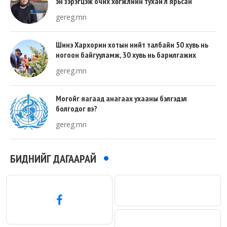
эн зэрэгцэж очих хөгжлийн тухай л ярьсан
gereg.mn
Шинэ Хархорин хотын нийт талбайн 50 хувь нь
ногоон байгууламж, 30 хувь нь барилгажих
талбай, 20 хувь нь авто зам байна
gereg.mn
Могойг яагаад анагаах ухааны бэлгэдэл
болгодог вэ?
gereg.mn
БИДНИЙГ ДАГААРАЙ