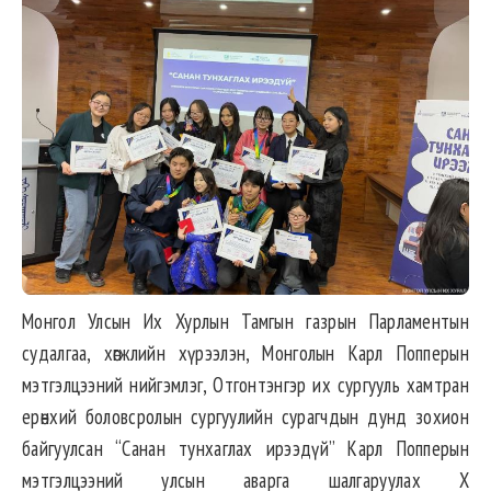
Монгол Улсын Их Хурлын Тамгын газрын Парламентын
судалгаа, хөгжлийн хүрээлэн, Монголын Карл Попперын
мэтгэлцээний нийгэмлэг, Отгонтэнгэр их сургууль хамтран
ерөнхий боловсролын сургуулийн сурагчдын дунд зохион
байгуулсан “Санан тунхаглах ирээдүй” Карл Попперын
мэтгэлцээний улсын аварга шалгаруулах X