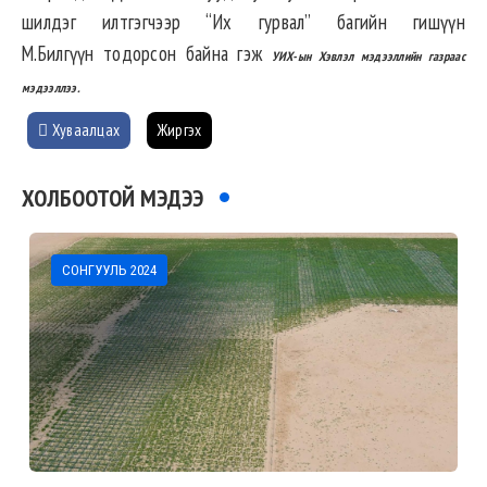
шилдэг илтгэгчээр “Их гурвал” багийн гишүүн
М.Билгүүн тодорсон байна гэж
УИХ-ын Хэвлэл мэдээллийн газраас
мэдээллээ.
Хуваалцах
Жиргэх
ХОЛБООТОЙ МЭДЭЭ
СОНГУУЛЬ 2024