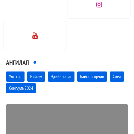
АНГИЛАЛ
Улс төр
Нийгэм
Эдийн засаг
Байгаль орчин
Соёл
Сонгууль 2024