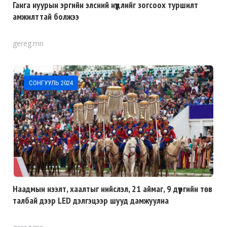
Ганга нуурын эргийн элсний нүүдлийг зогсоох туршилт
амжилттай болжээ
gereg.mn
СОНГУУЛЬ 2024
Наадмын нээлт, хаалтыг нийслэл, 21 аймаг, 9 дүүргийн төв
талбай дээр LED дэлгэцээр шууд дамжуулна