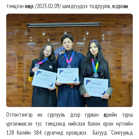
тэмцээн өнөөдөр /2025.02.09/ шилдгүүдээ тодруулж, өндөрлөлөө.
Отгонтэнгэр их сургууль дээр гурван өдрийн турш
үргэлжилсэн тус тэмцээнд нийслэл болон орон нутгийн
128 багийн 384 сурагчид оролцжээ. Багууд “Сонгуульд