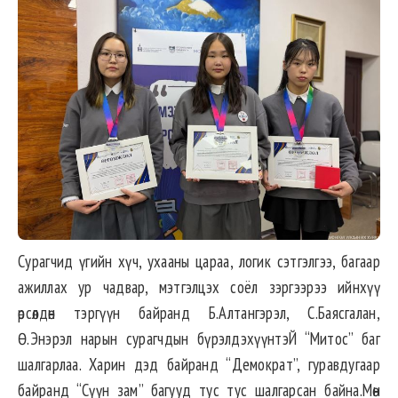
Сурагчид үгийн хүч, ухааны цараа, логик сэтгэлгээ, багаар
ажиллах ур чадвар, мэтгэлцэх соёл зэргээрээ ийнхүү
өрсөлдөн тэргүүн байранд Б.Алтангэрэл, С.Баясгалан,
Ө.Энэрэл нарын сурагчдын бүрэлдэхүүнтэЙ “Митос” баг
шалгарлаа. Харин дэд байранд “Демократ”, гуравдугаар
байранд “Сүүн зам” багууд тус тус шалгарсан байна.Мөн