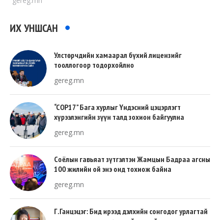
gereg.mn
ИХ УНШСАН
Улстөрчдийн хамаарал бүхий лицензийг
тооллогоор тодорхойлно
gereg.mn
“COP17” Бага хурлыг Үндэсний цэцэрлэгт
хүрээлэнгийн зүүн талд зохион байгуулна
gereg.mn
Соёлын гавьяат зүтгэлтэн Жамцын Бадраа агсны
100 жилийн ой энэ онд тохиож байна
gereg.mn
Г.Ганцэцэг: Бид ирээд дэлхийн сонгодог урлагтай