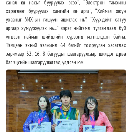
санал өгөх насыг бууруулах эсэх”, “Электрон тамхины
хэрэглээг бууруулах хамгийн зөв арга”, “Хиймэл оюун
ухааныг УИХ-ын гишүүн ашиглах нь”, “Хүүхдийг хатуу
аргаар хүмүүжүүлэх нь…” зэрэг нийгэмд тулгамдаад буй
үндсэн найман шийдлийн хүрээнд мэтгэлцсэн байна.
Тэмцээн эхний ээлжинд 64 багийг тодруулан хасагдах
зарчмаар 32, 16, 8 багуудыг шалгаруулсаар шилдэг дөрвөн
баг эцсийн шалгаруулалтад үлдсэн юм.