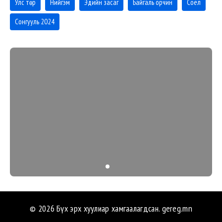
Улс төр
Нийгэм
Эдийн засаг
Байгаль орчин
Соёл
Сонгууль 2024
© 2026 Бүх эрх хуулиар хамгаалагдсан.
gereg.mn