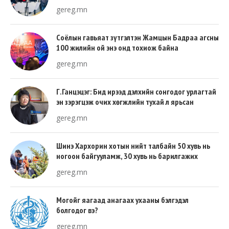
gereg.mn
Соёлын гавьяат зүтгэлтэн Жамцын Бадраа агсны
100 жилийн ой энэ онд тохиож байна
gereg.mn
Г.Ганцэцэг: Бид ирээд дэлхийн сонгодог урлагтай
эн зэрэгцэж очих хөгжлийн тухай л ярьсан
gereg.mn
Шинэ Хархорин хотын нийт талбайн 50 хувь нь
ногоон байгууламж, 30 хувь нь барилгажих
талбай, 20 хувь нь авто зам байна
gereg.mn
Могойг яагаад анагаах ухааны бэлгэдэл
болгодог вэ?
gereg.mn