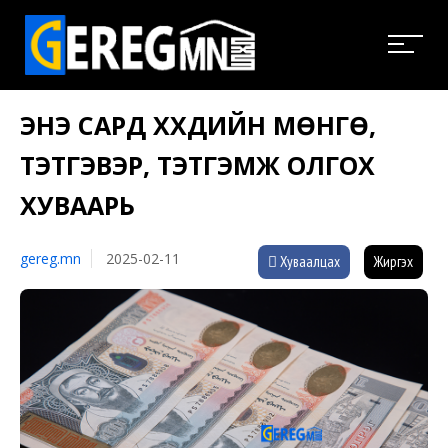
ЭНЭ САРД ХҮҮХДИЙН МӨНГӨ,
ТЭТГЭВЭР, ТЭТГЭМЖ ОЛГОХ
ХУВААРЬ
gereg.mn
2025-02-11
Хуваалцах
Жиргэх