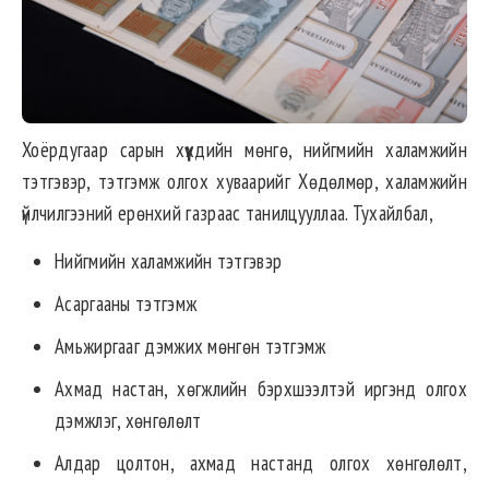
Хоёрдугаар сарын хүүхдийн мөнгө, нийгмийн халамжийн
тэтгэвэр, тэтгэмж олгох хуваарийг Хөдөлмөр, халамжийн
үйлчилгээний ерөнхий газраас танилцууллаа. Тухайлбал,
Нийгмийн халамжийн тэтгэвэр
Асаргааны тэтгэмж
Амьжиргааг дэмжих мөнгөн тэтгэмж
Ахмад настан, хөгжлийн бэрхшээлтэй иргэнд олгох
дэмжлэг, хөнгөлөлт
Алдар цолтон, ахмад настанд олгох хөнгөлөлт,