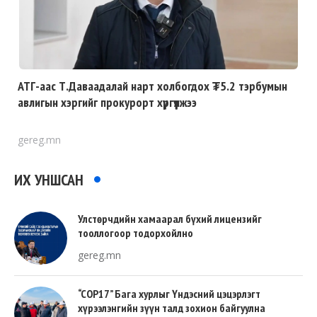
АТГ-аас Т.Даваадалай нарт холбогдох ₮5.2 тэрбумын
авлигын хэргийг прокурорт хүргүүлжээ
gereg.mn
ИХ УНШСАН
Улстөрчдийн хамаарал бүхий лицензийг
тооллогоор тодорхойлно
gereg.mn
“COP17” Бага хурлыг Үндэсний цэцэрлэгт
хүрээлэнгийн зүүн талд зохион байгуулна