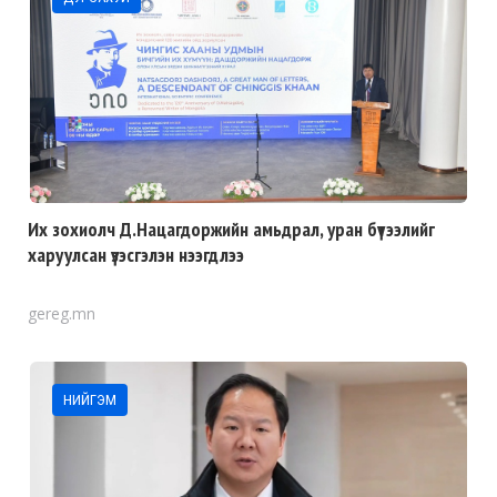
Их зохиолч Д.Нацагдоржийн амьдрал, уран бүтээлийг
харуулсан үзэсгэлэн нээгдлээ
gereg.mn
НИЙГЭМ