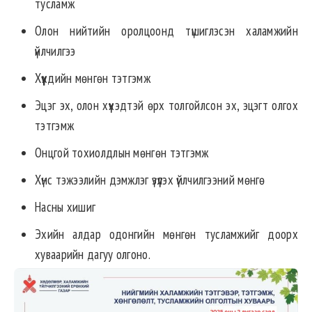
тусламж
Олон нийтийн оролцоонд түшиглэсэн халамжийн
үйлчилгээ
Хүүхдийн мөнгөн тэтгэмж
Эцэг эх, олон хүүхэдтэй өрх толгойлсон эх, эцэгт олгох
тэтгэмж
Онцгой тохиолдлын мөнгөн тэтгэмж
Хүнс тэжээлийн дэмжлэг үзүүлэх үйлчилгээний мөнгө
Насны хишиг
Эхийн алдар одонгийн мөнгөн тусламжийг доорх
хуваарийн дагуу олгоно.