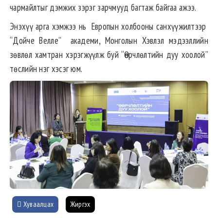
чармайлтыг дэмжих зэрэг зарчмууд багтаж байгаа ажээ.
Энэхүү арга хэмжээ нь Европын холбооны санхүүжилтээр
“Дойче Велле” академи, Монголын Хэвлэл мэдээллийн
зөвлөл хамтран хэрэгжүүлж буй “Өөрчлөлтийн дуу хоолой”
төслийн нэг хэсэг юм.
Хуваалцах
Жиргэх