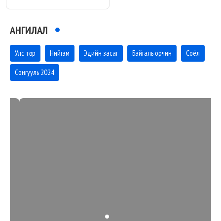
АНГИЛАЛ
Улс төр
Нийгэм
Эдийн засаг
Байгаль орчин
Соёл
Сонгууль 2024