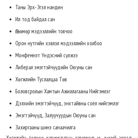
Таны Эрх-Эгэл нандин
Ил тод байдал сан
Өгөөмөр мэдээллийн товчоо
Орон нутгийн хэвлэл мэдээллийн холбоо
Монфемнэт Үндэсний сүлжээ
Либерал эмэгтэйчүүдийн Оюуны сан
Хөгжлийн Туслалцаа Төв
Боловсролын Хамтын Ажиллагааны Нийгэмлэг
Дэлхийн эмэгтэйчүүд, энхтайвны соёл нийгэмлэг
Эмэгтэйчүүд, Залуучуудын Оюуны сан
Захиргааны шинэ санаачилга
Хөгжлийн төлөөх хариуцлагын зарчмууд нь хүний эрхэд