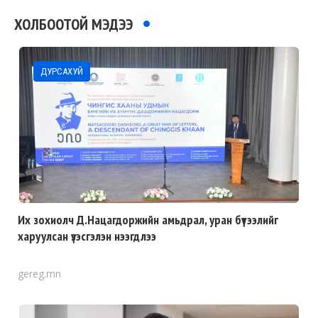
ХОЛБООТОЙ МЭДЭЭ
ДУРСАХУЙ
Их зохиолч Д.Нацагдоржийн амьдрал, уран бүтээлийг
харуулсан үзэсгэлэн нээгдлээ
gereg.mn