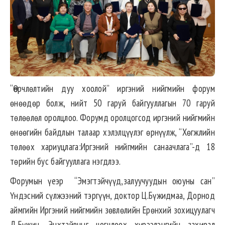
“Өөрчлөлтийн дуу хоолой” иргэний нийгмийн форум
өнөөдөр болж, нийт 50 гаруй байгууллагын 70 гаруй
төлөөлөл оролцлоо. Форумд оролцогсод иргэний нийгмийн
өнөөгийн байдлын талаар хэлэлцүүлэг өрнүүлж, “Хөгжлийн
төлөөх хариуцлага:Иргэний нийгмийн санаачлага”-д 18
төрийн бус байгууллага нэгдлээ.
Форумын үеэр “Эмэгтэйчүүд,залуучуудын оюуны сан”
Үндэсний сүлжээний тэргүүн, доктор Ц.Бүжидмаа, Дорнод
аймгийн Иргэний нийгмийн зөвлөлийн Ерөнхий зохицуулагч
Д.Бүжин, Энхтайвныг цогцлоох хүрээлэнгийн захирал