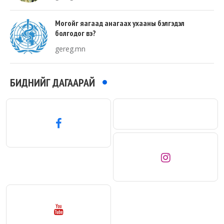
Могойг яагаад анагаах ухааны бэлгэдэл
болгодог вэ?
gereg.mn
БИДНИЙГ ДАГААРАЙ