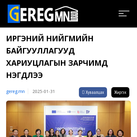
ИРГЭНИЙ НИЙГМИЙН
БАЙГУУЛЛАГУУД
ХАРИУЦЛАГЫН ЗАРЧИМД
НЭГДЛЭЭ
gereg.mn
2025-01-31
Хуваалцах
Жиргэх