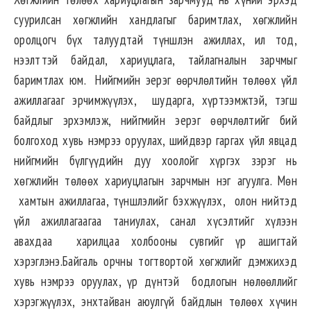
суурилсан хөгжлийн хандлагыг баримтлах, хөгжлийн
оролцогч бүх талуудтай түншлэн ажиллах, ил тод,
нээлттэй байдал, хариуцлага, тайлагналын зарчмыг
баримтлах юм. Нийгмийн эерэг өөрчлөлтийн төлөөх үйл
ажиллагааг эрчимжүүлэх, шударга, хүртээмжтэй, тэгш
байдлыг эрхэмлэж, нийгмийн эерэг өөрчлөлтийг бий
болгоход хувь нэмрээ оруулах, шийдвэр гаргах үйл явцад
нийгмийн бүлгүүдийн дуу хоолойг хүргэх зэрэг нь
хөгжлийн төлөөх хариуцлагын зарчмын нэг агуулга. Мөн
хамтын ажиллагаа, түншлэлийг бэхжүүлэх, олон нийтэд
үйл ажиллагаагаа таниулах, санал хүсэлтийг хүлээн
авахдаа харилцаа холбооны сувгийг үр ашигтай
хэрэглэнэ.Байгаль орчны тогтвортой хөгжлийг дэмжихэд
хувь нэмрээ оруулах, үр дүнтэй бодлогын нөлөөллийг
хэрэгжүүлэх, энхтайван аюулгүй байдлын төлөөх хүчин