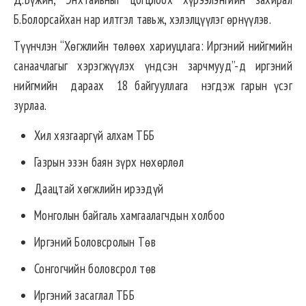
Б.Болорсайхан нар илтгэл тавьж, хэлэлцүүлэг өрнүүлэв.
Түүнчлэн “Хөгжлийн төлөөх хариуцлага: Иргэний нийгмийн
санаачлагыг хэрэгжүүлэх үндсэн зарчмууд”-д иргэний
нийгмийн дараах 18 байгууллага нэгдэж гарын үсэг
зурлаа.
Хил хязгааргүй алхам ТББ
Газрын эзэн баян зүрх нөхөрлөл
Даацтай хөгжлийн ирээдүй
Монголын байгаль хамгаалагчдын холбоо
Иргэний Боловсролын Төв
Сонгогчийн боловсрол төв
Иргэний засаглал ТББ