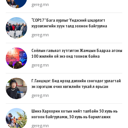
gereg.mn
“COP17” Бага хурлыг Үндэсний цэцэрлэгт
хүрээлэнгийн зүүн талд зохион байгуулна
gereg.mn
Соёлын гавьяат зүтгэлтэн Жамцын Бадраа агсны
100 жилийн ой энэ онд тохиож байна
gereg.mn
Г.Ганцэцэг: Бид ирээд дэлхийн сонгодог урлагтай
эн зэрэгцэж очих хөгжлийн тухай л ярьсан
gereg.mn
Шинэ Хархорин хотын нийт талбайн 50 хувь нь
ногоон байгууламж, 30 хувь нь барилгажих
талбай, 20 хувь нь авто зам байна
gereg.mn