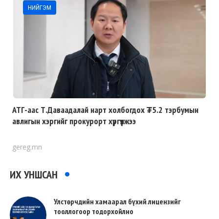
НИЙГЭМ
АТГ-аас Т.Даваадалай нарт холбогдох ₮5.2 тэрбумын
авлигын хэргийг прокурорт хүргүүлжээ
gereg.mn
ИХ УНШСАН
Улстөрчдийн хамаарал бүхий лицензийг
тооллогоор тодорхойлно