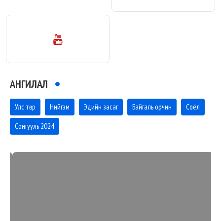
АНГИЛАЛ
Улс төр
Нийгэм
Эдийн засаг
Байгаль орчин
Соёл
Сонгууль 2024