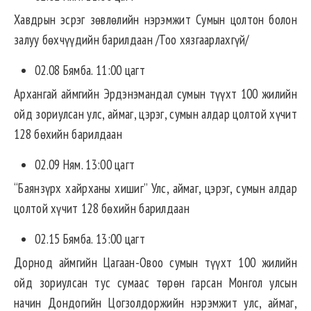
Хавдрын эсрэг зөвлөлийн нэрэмжит Сумын цолтон болон
залуу бөхчүүдийн барилдаан /Тоо хязгаарлахгүй/
02.08 Бямба. 11:00 цагт
Архангай аймгийн Эрдэнэмандал сумын түүхт 100 жилийн
ойд зориулсан улс, аймаг, цэрэг, сумын алдар цолтой хүчит
128 бөхийн барилдаан
02.09 Ням. 13:00 цагт
“Баянзүрх хайрханы хишиг” Улс, аймаг, цэрэг, сумын алдар
цолтой хүчит 128 бөхийн барилдаан
02.15 Бямба. 13:00 цагт
Дорнод аймгийн Цагаан-Овоо сумын түүхт 100 жилийн
ойд зориулсан тус сумаас төрөн гарсан Монгол улсын
начин Дондогийн Цогзолдоржийн нэрэмжит улс, аймаг,