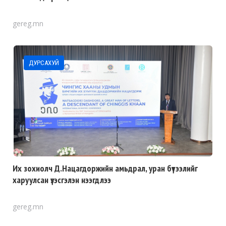
gereg.mn
ДУРСАХУЙ
Их зохиолч Д.Нацагдоржийн амьдрал, уран бүтээлийг
харуулсан үзэсгэлэн нээгдлээ
gereg.mn