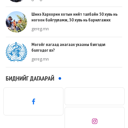
Шинэ Хархорин хотын нийт талбайн 50 хувь нь
ногоон байгууламж, 30 хувь нь барилгажих
талбай, 20 хувь нь авто зам байна
gereg.mn
Могойг яагаад анагаах ухааны бэлгэдэл
болгодог вэ?
gereg.mn
БИДНИЙГ ДАГААРАЙ