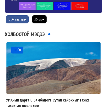
Хуваалцах
Жиргэх
ХОЛБООТОЙ МЭДЭЭ
СОЁЛ
УИХ-ын дарга С.Бямбацогт Сутай хайрхныг тахих
тахилгад оролцлоо