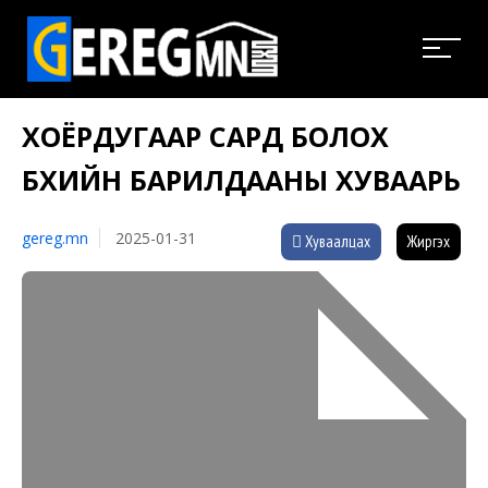
ХОЁРДУГААР САРД БОЛОХ
БӨХИЙН БАРИЛДААНЫ ХУВААРЬ
gereg.mn
2025-01-31
Хуваалцах
Жиргэх