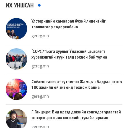
ИХ УНШСАН
Улстөрчдийн хамаарал бүхий лицензийг
тооллогоор тодорхойлно
gereg.mn
“COP17” Бага хурлыг Үндэсний цэцэрлэгт
хүрээлэнгийн зүүн талд зохион байгуулна
gereg.mn
Соёлын гавьяат зүтгэлтэн Жамцын Бадраа агсны
100 жилийн ой энэ онд тохиож байна
gereg.mn
Г.Ганцэцэг: Бид ирээд дэлхийн сонгодог урлагтай
эн зэрэгцэж очих хөгжлийн тухай л ярьсан
gereg.mn