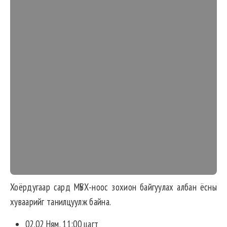
Хоёрдугаар сард МҮБХ-ноос зохион байгуулах албан ёсны
хуваарийг танилцуулж байна.
02.02 Ням. 11:00 цагт