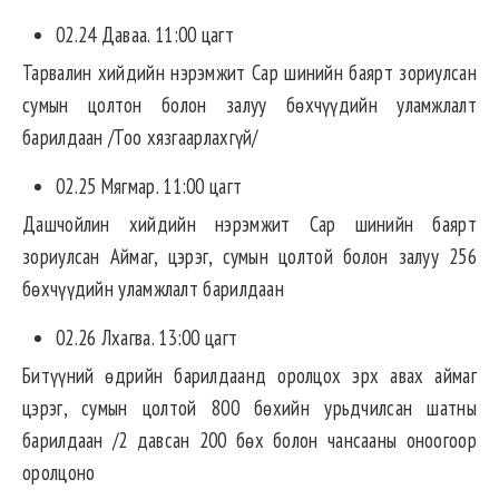
02.24 Даваа. 11:00 цагт
Тарвалин хийдийн нэрэмжит Сар шинийн баярт зориулсан
сумын цолтон болон залуу бөхчүүдийн уламжлалт
барилдаан /Тоо хязгаарлахгүй/
02.25 Мягмар. 11:00 цагт
Дашчойлин хийдийн нэрэмжит Сар шинийн баярт
зориулсан Аймаг, цэрэг, сумын цолтой болон залуу 256
бөхчүүдийн уламжлалт барилдаан
02.26 Лхагва. 13:00 цагт
Битүүний өдрийн барилдаанд оролцох эрх авах аймаг
цэрэг, сумын цолтой 800 бөхийн урьдчилсан шатны
барилдаан /2 давсан 200 бөх болон чансааны оноогоор
оролцоно