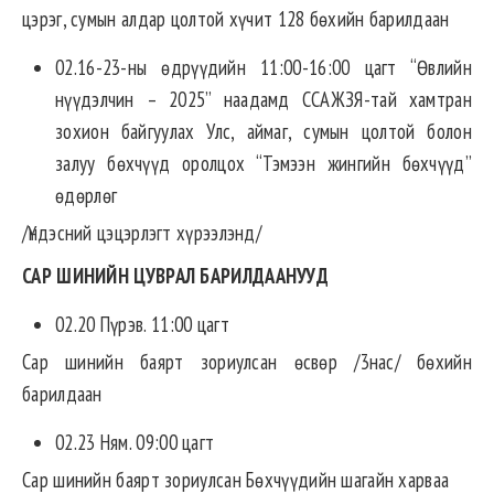
цэрэг, сумын алдар цолтой хүчит 128 бөхийн барилдаан
02.16-23-ны өдрүүдийн 11:00-16:00 цагт “Өвлийн
нүүдэлчин – 2025” наадамд ССАЖЗЯ-тай хамтран
зохион байгуулах Улс, аймаг, сумын цолтой болон
залуу бөхчүүд оролцох “Тэмээн жингийн бөхчүүд”
өдөрлөг
/Үндэсний цэцэрлэгт хүрээлэнд/
САР ШИНИЙН ЦУВРАЛ БАРИЛДААНУУД
02.20 Пүрэв. 11:00 цагт
Сар шинийн баярт зориулсан өсвөр /3нас/ бөхийн
барилдаан
02.23 Ням. 09:00 цагт
Сар шинийн баярт зориулсан Бөхчүүдийн шагайн харваа