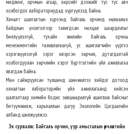
мидлинг, орчмын агаар, хөрсийг дээжийг тус тус авч
холбогдох лабораториудад хүргүүлээд байна.
Хяналт шалгалтын хүрээнд байгаль орчинд нөлөөлөх
байдлын үнэлгээгээр тавигдсан нөхцөл шаардлагыг
биелүүлээгүй, тухайн жилийн байгаль орчны
менежментийн төлөвлөгөөгүй, ус ашиглагчийн үүргээ
хэрэгжүүлээгүй зэрэг илэрсэн зөрчил, дутагдалтай
холбогдуулан зөрчлийн хэрэг бүртгэлтийн үйл ажиллагаа
явагдаж байна.
Мөн сайжруулсан түлшинд шинжилгээ хийдэг дотоод
хяналтын лабораторийн үйл ажиллагаанд хийсэн
шалгалтаар химийн бодис зөвшөөрөлгүй ашиглаж байсныг
битүүмжилж, харьяаллын дагуу Экологийн Цагдаагийн
албанд шилжүүлжээ.
Эх сурвалж: Байгаль орчин, уур амьсгалын өөрчлөлтийн