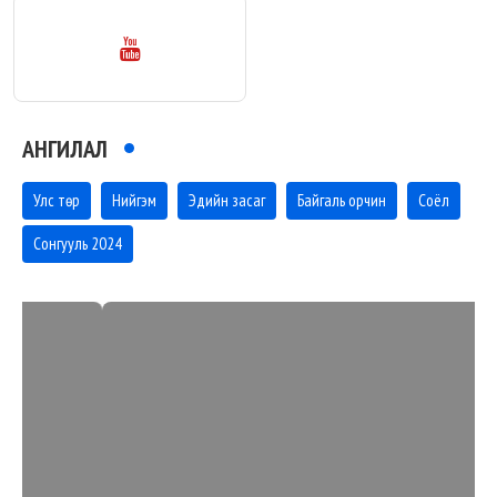
АНГИЛАЛ
Улс төр
Нийгэм
Эдийн засаг
Байгаль орчин
Соёл
Сонгууль 2024