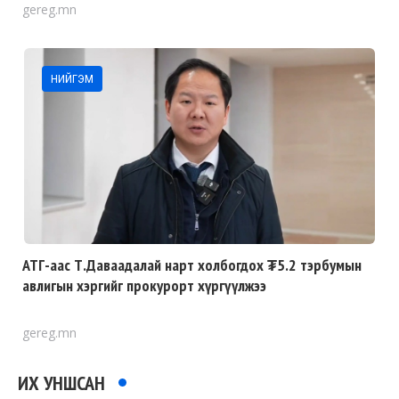
gereg.mn
НИЙГЭМ
АТГ-аас Т.Даваадалай нарт холбогдох ₮5.2 тэрбумын
авлигын хэргийг прокурорт хүргүүлжээ
gereg.mn
ИХ УНШСАН