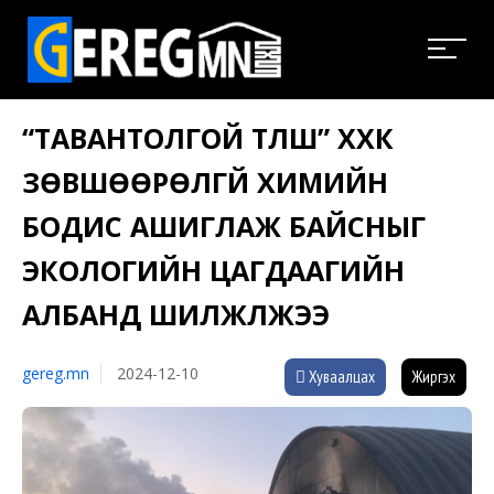
“ТАВАНТОЛГОЙ ТҮЛШ” ХХК
ЗӨВШӨӨРӨЛГҮЙ ХИМИЙН
БОДИС АШИГЛАЖ БАЙСНЫГ
ЭКОЛОГИЙН ЦАГДААГИЙН
АЛБАНД ШИЛЖҮҮЛЖЭЭ
gereg.mn
2024-12-10
Хуваалцах
Жиргэх