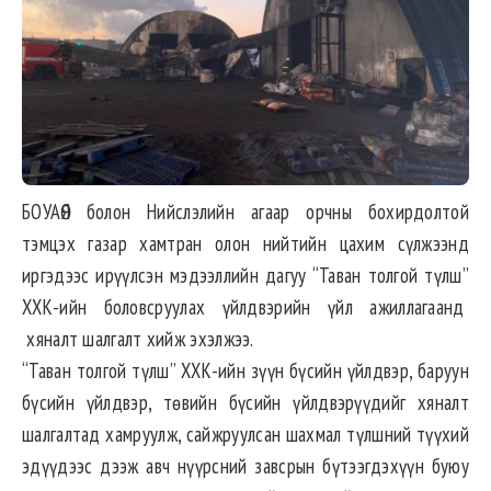
БОУАӨЯ болон Нийслэлийн агаар орчны бохирдолтой
тэмцэх газар хамтран олон нийтийн цахим сүлжээнд
иргэдээс ирүүлсэн мэдээллийн дагуу “Таван толгой түлш”
ХХК-ийн боловсруулах үйлдвэрийн үйл ажиллагаанд
хяналт шалгалт хийж эхэлжээ.
“Таван толгой түлш” ХХК-ийн зүүн бүсийн үйлдвэр, баруун
бүсийн үйлдвэр, төвийн бүсийн үйлдвэрүүдийг хяналт
шалгалтад хамруулж, сайжруулсан шахмал түлшний түүхий
эдүүдээс дээж авч нүүрсний завсрын бүтээгдэхүүн буюу