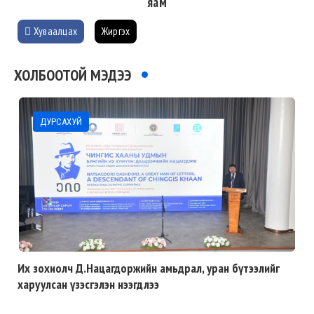
яам
Хуваалцах
Жиргэх
ХОЛБООТОЙ МЭДЭЭ
ДУРСАХУЙ
Их зохиолч Д.Нацагдоржийн амьдрал, уран бүтээлийг
харуулсан үзэсгэлэн нээгдлээ