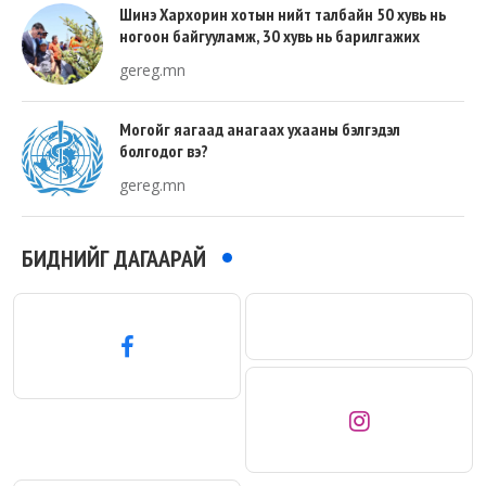
Шинэ Хархорин хотын нийт талбайн 50 хувь нь
ногоон байгууламж, 30 хувь нь барилгажих
талбай, 20 хувь нь авто зам байна
gereg.mn
Могойг яагаад анагаах ухааны бэлгэдэл
болгодог вэ?
gereg.mn
БИДНИЙГ ДАГААРАЙ