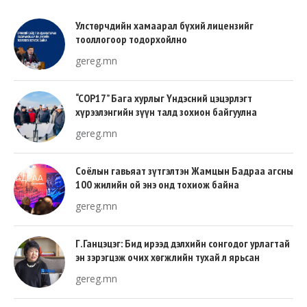
Улстөрчдийн хамаарал бүхий лицензийг
тооллогоор тодорхойлно
gereg.mn
“COP17” Бага хурлыг Үндэсний цэцэрлэгт
хүрээлэнгийн зүүн талд зохион байгуулна
gereg.mn
Соёлын гавьяат зүтгэлтэн Жамцын Бадраа агсны
100 жилийн ой энэ онд тохиож байна
gereg.mn
Г.Ганцэцэг: Бид ирээд дэлхийн сонгодог урлагтай
эн зэрэгцэж очих хөгжлийн тухай л ярьсан
gereg.mn